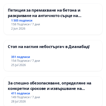
Петиция за премахване на бетона и
разкриване на античното сърце на
Могиланската могила във Враца
1 505 подписи
158 Подписи / 7 дни
2 Jun 2026
Стоп на наглия небостъргач в Дианабад!
351 подписи
154 Подписи / 7 дни
25 Jul 2026
За спешно обезопасяване, определяне на
конкретни срокове и извършване на
цялостна рехабилитация на
411 подписи
149 Подписи / 7 дни
републиканския път между пътен възел АМ
28 Jul 2026
„Тракия“ - гр. Ихтиман - с. Мирово - к.к.