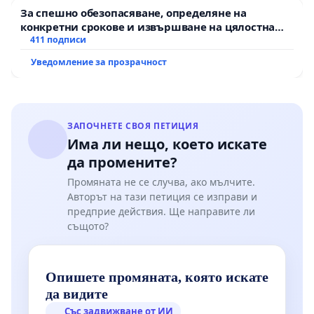
За спешно обезопасяване, определяне на
конкретни срокове и извършване на цялостна
рехабилитация на републиканския път между
411 подписи
пътен възел АМ „Тракия“ - гр. Ихтиман - с.
Уведомление за прозрачност
Мирово - к.к. Момин проход
ЗАПОЧНЕТЕ СВОЯ ПЕТИЦИЯ
Има ли нещо, което искате
да промените?
Промяната не се случва, ако мълчите.
Авторът на тази петиция се изправи и
предприе действия. Ще направите ли
същото?
Опишете промяната, която искате
да видите
Със задвижване от ИИ