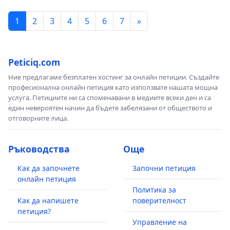
1
2
3
4
5
6
7
»
Peticiq.com
Ние предлагаме безплатен хостинг за онлайн петиции. Създайте
професионална онлайн петиция като използвате нашата мощна
услуга. Петициите ни са споменавани в медиите всеки ден и са
един невероятен начин да бъдете забелязани от обществото и
отговорните лица.
Ръководства
Още
Как да започнете
Започни петиция
онлайн петиция
Политика за
Как да напишете
поверителност
петиция?
Управление на