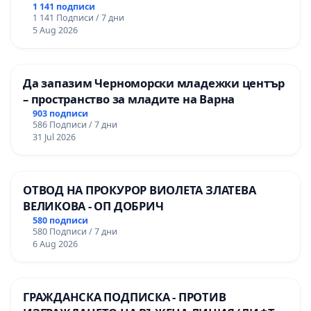
гимназия по промишлени технологии в
1 141 подписи
1 141 Подписи / 7 дни
Професионалната гимназия по икономика и
5 Aug 2026
мениджмънт – гр. Пазарджик
Да запазим Черноморски младежки център
– пространство за младите на Варна
903 подписи
586 Подписи / 7 дни
31 Jul 2026
ОТВОД НА ПРОКУРОР ВИОЛЕТА ЗЛАТЕВА
ВЕЛИКОВА - ОП ДОБРИЧ
580 подписи
580 Подписи / 7 дни
6 Aug 2026
ГРАЖДАНСКА ПОДПИСКА - ПРОТИВ