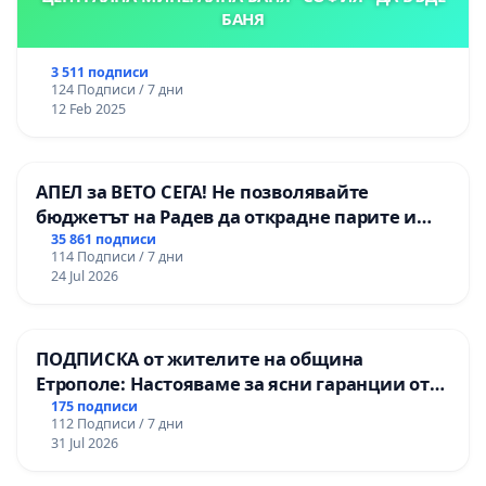
БАНЯ
3 511 подписи
124 Подписи / 7 дни
12 Feb 2025
АПЕЛ за ВЕТО СЕГА! Не позволявайте
бюджетът на Радев да открадне парите и
правата ни в тъмното
35 861 подписи
114 Подписи / 7 дни
24 Jul 2026
ПОДПИСКА от жителите на община
Етрополе: Настояваме за ясни гаранции от
“Елаците-МЕД” АД и от държавата, че ще се
175 подписи
112 Подписи / 7 дни
изпълнят всички екологични норми!
31 Jul 2026