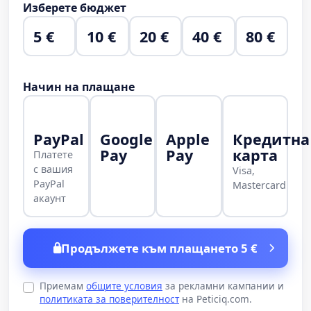
Изберете бюджет
5 €
10 €
20 €
40 €
80 €
Начин на плащане
PayPal
Google
Apple
Кредитна
Pay
Pay
карта
Платете
с вашия
Visa,
PayPal
Mastercard
акаунт
Продължете към плащането 5 €
Приемам
общите условия
за рекламни кампании и
политиката за поверителност
на Peticiq.com.