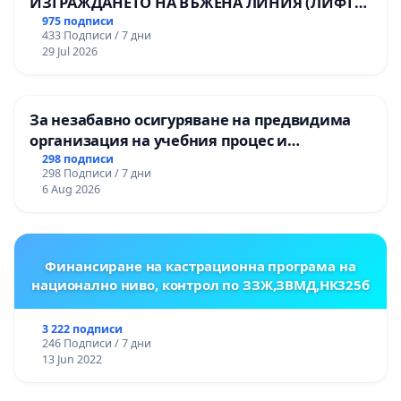
ИЗГРАЖДАНЕТО НА ВЪЖЕНА ЛИНИЯ (ЛИФТ)
НА ТЕРИТОРИЯТА НА ПРИРОДНА
975 подписи
433 Подписи / 7 дни
ЗАБЕЛЕЖИТЕЛНОСТ „ХЪЛМ НА
29 Jul 2026
ОСВОБОДИТЕЛИТЕ“ (БУНАРДЖИК)
За незабавно осигуряване на предвидима
организация на учебния процес и
гарантиране на правото на равнопоставено
298 подписи
298 Подписи / 7 дни
и качествено образование на учениците от
6 Aug 2026
ОУ „Княз Александър I“ и Хуманитарна
гимназия „
Финансиране на кастрационна програма на
национално ниво, контрол по ЗЗЖ,ЗВМД,НК325б
3 222 подписи
246 Подписи / 7 дни
13 Jun 2022