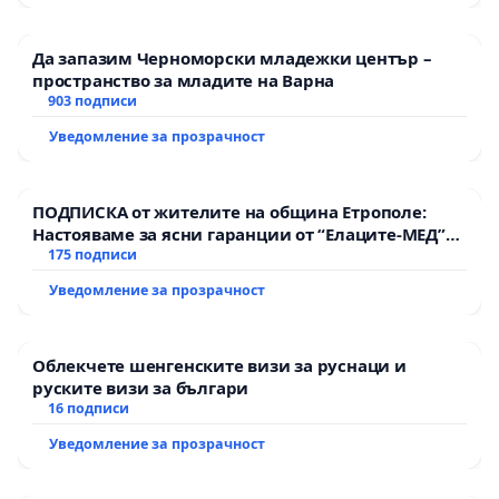
Да запазим Черноморски младежки център –
пространство за младите на Варна
903 подписи
Уведомление за прозрачност
ПОДПИСКА от жителите на община Етрополе:
Настояваме за ясни гаранции от “Елаците-МЕД”
АД и от държавата, че ще се изпълнят всички
175 подписи
екологични норми!
Уведомление за прозрачност
Облекчете шенгенските визи за руснаци и
руските визи за българи
16 подписи
Уведомление за прозрачност