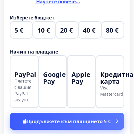
Научете повече...
Изберете бюджет
5 €
10 €
20 €
40 €
80 €
Начин на плащане
PayPal
Google
Apple
Кредитна
Pay
Pay
карта
Платете
с вашия
Visa,
PayPal
Mastercard
акаунт
Продължете към плащането 5 €