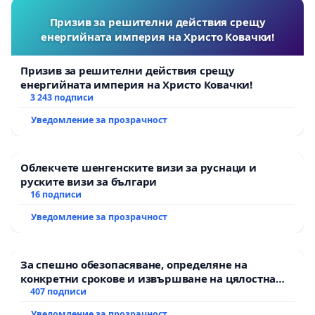
Призив за решителни действия срещу
енергийната империя на Христо Ковачки!
Призив за решителни действия срещу
енергийната империя на Христо Ковачки!
3 243 подписи
Уведомление за прозрачност
Облекчете шенгенските визи за руснаци и
руските визи за българи
16 подписи
Уведомление за прозрачност
За спешно обезопасяване, определяне на
конкретни срокове и извършване на цялостна
рехабилитация на републиканския път между
407 подписи
пътен възел АМ „Тракия“ - гр. Ихтиман - с.
Уведомление за прозрачност