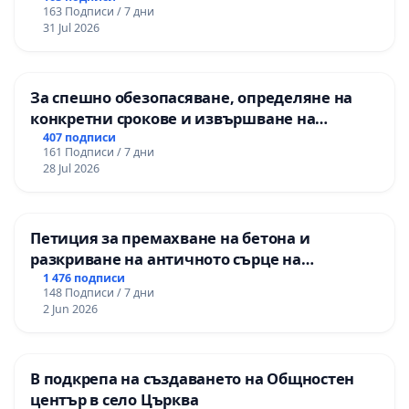
163 Подписи / 7 дни
изпълнят всички екологични норми!
31 Jul 2026
За спешно обезопасяване, определяне на
конкретни срокове и извършване на
цялостна рехабилитация на
407 подписи
161 Подписи / 7 дни
републиканския път между пътен възел АМ
28 Jul 2026
„Тракия“ - гр. Ихтиман - с. Мирово - к.к.
Момин проход
Петиция за премахване на бетона и
разкриване на античното сърце на
Могиланската могила във Враца
1 476 подписи
148 Подписи / 7 дни
2 Jun 2026
В подкрепа на създаването на Общностен
център в село Църква