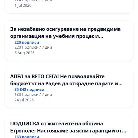
1 Jul 2026
За незабавно осигуряване на предвидима
организация на учебния процес и
гарантиране на правото на равнопоставено
220 подписи
220 Подписи / 7 дни
и качествено образование на учениците от
6 Aug 2026
ОУ „Княз Александър I“ и Хуманитарна
гимназия „
АПЕЛ за ВЕТО СЕГА! Не позволявайте
бюджетът на Радев да открадне парите и
правата ни в тъмното
35 848 подписи
180 Подписи / 7 дни
24 Jul 2026
ПОДПИСКА от жителите на община
Етрополе: Настояваме за ясни гаранции от
“Елаците-МЕД” АД и от държавата, че ще се
163 подписи