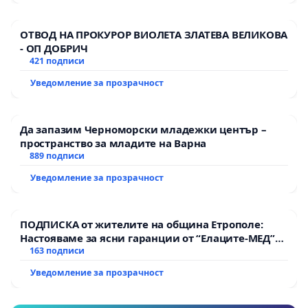
ОТВОД НА ПРОКУРОР ВИОЛЕТА ЗЛАТЕВА ВЕЛИКОВА
- ОП ДОБРИЧ
421 подписи
Уведомление за прозрачност
Да запазим Черноморски младежки център –
пространство за младите на Варна
889 подписи
Уведомление за прозрачност
ПОДПИСКА от жителите на община Етрополе:
Настояваме за ясни гаранции от “Елаците-МЕД”
АД и от държавата, че ще се изпълнят всички
163 подписи
екологични норми!
Уведомление за прозрачност