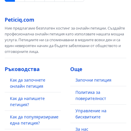
Peticiq.com
Ние предлагаме безплатен хостинг за онлайн петиции. Създайте
професионална онлайн петиция като използвате нашата мощна
услуга. Петициите ни са споменавани в медиите всеки ден и са
един невероятен начин да бъдете забелязани от обществото и
отговорните лица.
Ръководства
Още
Как да започнете
Започни петиция
онлайн петиция
Политика за
Как да напишете
поверителност
петиция?
Управление на
Как да популяризираме
бисквитките
една петиция?
За нас