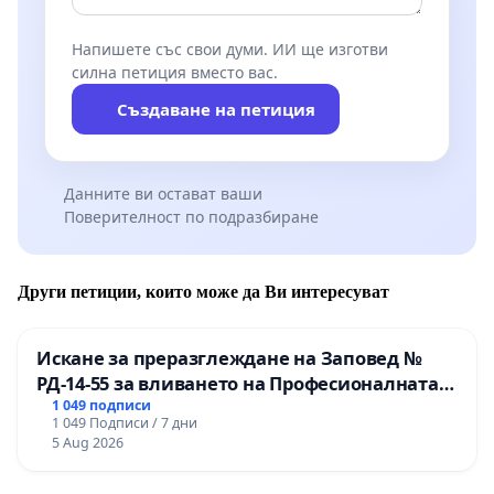
Напишете със свои думи. ИИ ще изготви
силна петиция вместо вас.
Създаване на петиция
Данните ви остават ваши
Поверителност по подразбиране
Други петиции, които може да Ви интересуват
Искане за преразглеждане на Заповед №
РД-14-55 за вливането на Професионалната
гимназия по промишлени технологии в
1 049 подписи
1 049 Подписи / 7 дни
Професионалната гимназия по икономика и
5 Aug 2026
мениджмънт – гр. Пазарджик