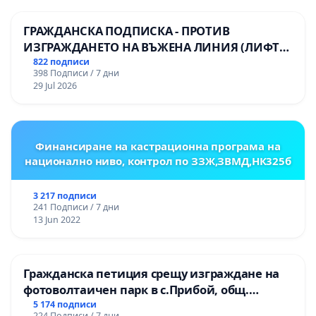
ГРАЖДАНСКА ПОДПИСКА - ПРОТИВ
ИЗГРАЖДАНЕТО НА ВЪЖЕНА ЛИНИЯ (ЛИФТ)
НА ТЕРИТОРИЯТА НА ПРИРОДНА
822 подписи
398 Подписи / 7 дни
ЗАБЕЛЕЖИТЕЛНОСТ „ХЪЛМ НА
29 Jul 2026
ОСВОБОДИТЕЛИТЕ“ (БУНАРДЖИК)
Финансиране на кастрационна програма на
национално ниво, контрол по ЗЗЖ,ЗВМД,НК325б
3 217 подписи
241 Подписи / 7 дни
13 Jun 2022
Гражданска петиция срещу изграждане на
фотоволтаичен парк в с.Прибой, общ.
Радомир
5 174 подписи
224 Подписи / 7 дни