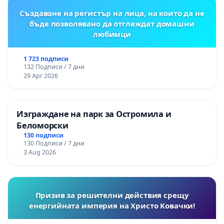
Създаване на регистър на лица, на които да не
бъде позволявано да отглеждат домашни
любимци
1 723 подписи
132 Подписи / 7 дни
29 Apr 2026
Изграждане на парк за Остромила и
Беломорски
130 подписи
130 Подписи / 7 дни
3 Aug 2026
Призив за решителни действия срещу
енергийната империя на Христо Ковачки!