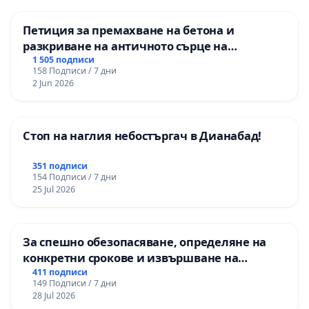
Петиция за премахване на бетона и
разкриване на античното сърце на
Могиланската могила във Враца
1 505 подписи
158 Подписи / 7 дни
2 Jun 2026
Стоп на наглия небостъргач в Дианабад!
351 подписи
154 Подписи / 7 дни
25 Jul 2026
За спешно обезопасяване, определяне на
конкретни срокове и извършване на
цялостна рехабилитация на
411 подписи
149 Подписи / 7 дни
републиканския път между пътен възел АМ
28 Jul 2026
„Тракия“ - гр. Ихтиман - с. Мирово - к.к.