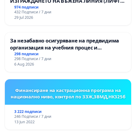
ИЗГРАЖДАНЕТО НА ВЪЖЕНА ЛИНИЯ (ЛИФТ)
НА ТЕРИТОРИЯТА НА ПРИРОДНА
974 подписи
432 Подписи / 7 дни
ЗАБЕЛЕЖИТЕЛНОСТ „ХЪЛМ НА
29 Jul 2026
ОСВОБОДИТЕЛИТЕ“ (БУНАРДЖИК)
За незабавно осигуряване на предвидима
организация на учебния процес и
гарантиране на правото на равнопоставено
298 подписи
298 Подписи / 7 дни
и качествено образование на учениците от
6 Aug 2026
ОУ „Княз Александър I“ и Хуманитарна
гимназия „
Финансиране на кастрационна програма на
национално ниво, контрол по ЗЗЖ,ЗВМД,НК325б
3 222 подписи
246 Подписи / 7 дни
13 Jun 2022