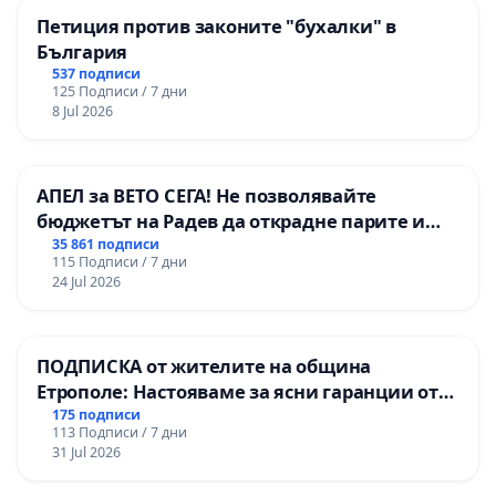
Петиция против законите "бухалки" в
България
537 подписи
125 Подписи / 7 дни
8 Jul 2026
АПЕЛ за ВЕТО СЕГА! Не позволявайте
бюджетът на Радев да открадне парите и
правата ни в тъмното
35 861 подписи
115 Подписи / 7 дни
24 Jul 2026
ПОДПИСКА от жителите на община
Етрополе: Настояваме за ясни гаранции от
“Елаците-МЕД” АД и от държавата, че ще се
175 подписи
113 Подписи / 7 дни
изпълнят всички екологични норми!
31 Jul 2026