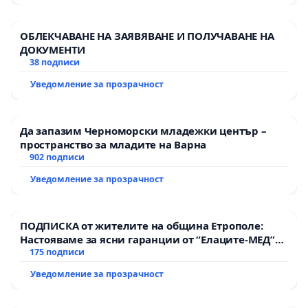
ОБЛЕКЧАВАНЕ НА ЗАЯВЯВАНЕ И ПОЛУЧАВАНЕ НА
ДОКУМЕНТИ
38 подписи
Уведомление за прозрачност
Да запазим Черноморски младежки център –
пространство за младите на Варна
902 подписи
Уведомление за прозрачност
ПОДПИСКА от жителите на община Етрополе:
Настояваме за ясни гаранции от “Елаците-МЕД”
АД и от държавата, че ще се изпълнят всички
175 подписи
екологични норми!
Уведомление за прозрачност