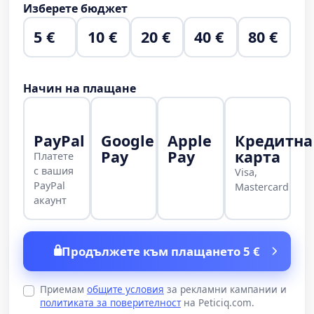
Изберете бюджет
5 €
10 €
20 €
40 €
80 €
Начин на плащане
PayPal
Google
Apple
Кредитна
Pay
Pay
карта
Платете
с вашия
Visa,
PayPal
Mastercard
акаунт
Продължете към плащането 5 €
Приемам
общите условия
за рекламни кампании и
политиката за поверителност
на Peticiq.com.