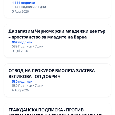
гимназия по промишлени технологии в
1 141 подписи
1 141 Подписи / 7 дни
Професионалната гимназия по икономика и
5 Aug 2026
мениджмънт – гр. Пазарджик
Да запазим Черноморски младежки център
– пространство за младите на Варна
902 подписи
589 Подписи / 7 дни
31 Jul 2026
ОТВОД НА ПРОКУРОР ВИОЛЕТА ЗЛАТЕВА
ВЕЛИКОВА - ОП ДОБРИЧ
580 подписи
580 Подписи / 7 дни
6 Aug 2026
ГРАЖДАНСКА ПОДПИСКА - ПРОТИВ