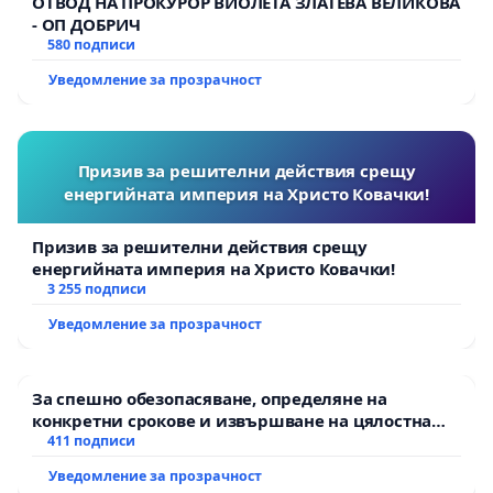
ОТВОД НА ПРОКУРОР ВИОЛЕТА ЗЛАТЕВА ВЕЛИКОВА
- ОП ДОБРИЧ
580 подписи
Уведомление за прозрачност
Призив за решителни действия срещу
енергийната империя на Христо Ковачки!
Призив за решителни действия срещу
енергийната империя на Христо Ковачки!
3 255 подписи
Уведомление за прозрачност
За спешно обезопасяване, определяне на
конкретни срокове и извършване на цялостна
рехабилитация на републиканския път между
411 подписи
пътен възел АМ „Тракия“ - гр. Ихтиман - с.
Уведомление за прозрачност
Мирово - к.к. Момин проход