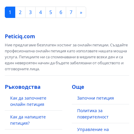
1
2
3
4
5
6
7
»
Peticiq.com
Ние предлагаме безплатен хостинг за онлайн петиции. Създайте
професионална онлайн петиция като използвате нашата мощна
услуга. Петициите ни са споменавани в медиите всеки ден и са
един невероятен начин да бъдете забелязани от обществото и
отговорните лица.
Ръководства
Още
Как да започнете
Започни петиция
онлайн петиция
Политика за
Как да напишете
поверителност
петиция?
Управление на