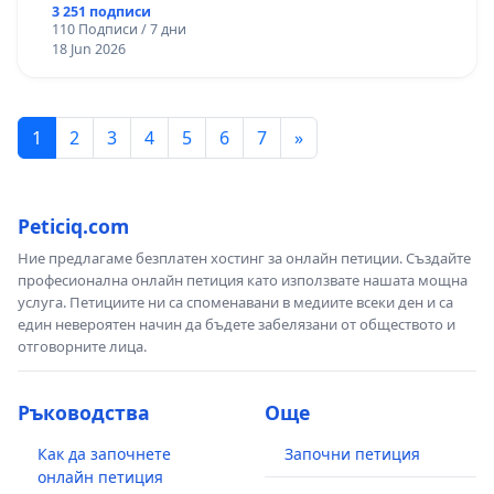
3 251 подписи
110 Подписи / 7 дни
18 Jun 2026
1
2
3
4
5
6
7
»
Peticiq.com
Ние предлагаме безплатен хостинг за онлайн петиции. Създайте
професионална онлайн петиция като използвате нашата мощна
услуга. Петициите ни са споменавани в медиите всеки ден и са
един невероятен начин да бъдете забелязани от обществото и
отговорните лица.
Ръководства
Още
Как да започнете
Започни петиция
онлайн петиция