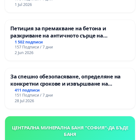
1 Jul 2026
Петиция за премахване на бетона и
разкриване на античното сърце на
Могиланската могила във Враца
1 502 подписи
157 Подписи / 7 дни
2 Jun 2026
За спешно обезопасяване, определяне на
конкретни срокове и извършване на
цялостна рехабилитация на
411 подписи
151 Подписи / 7 дни
републиканския път между пътен възел АМ
28 Jul 2026
„Тракия“ - гр. Ихтиман - с. Мирово - к.к.
Момин проход
ЦЕНТРАЛНА МИНЕРАЛНА БАНЯ "СОФИЯ"-ДА БЪДЕ
БАНЯ