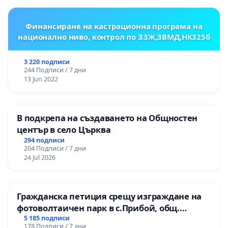
гимназия „
Финансиране на кастрационна програма на
национално ниво, контрол по ЗЗЖ,ЗВМД,НК325б
3 220 подписи
244 Подписи / 7 дни
13 Jun 2022
В подкрепа на създаването на Общностен
център в село Църква
294 подписи
204 Подписи / 7 дни
24 Jul 2026
Гражданска петиция срещу изграждане на
фотоволтаичен парк в с.Прибой, общ.
Радомир
5 185 подписи
178 Подписи / 7 дни