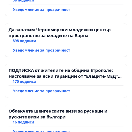
38 подписи
Уведомление за прозрачност
Да запазим Черноморски младежки център –
пространство за младите на Варна
898 подписи
Уведомление за прозрачност
ПОДПИСКА от жителите на община Етрополе:
Настояваме за ясни гаранции от “Елаците-МЕД”
АД и от държавата, че ще се изпълнят всички
170 подписи
екологични норми!
Уведомление за прозрачност
Облекчете шенгенските визи за руснаци и
руските визи за българи
16 подписи
Уведомление за прозрачност