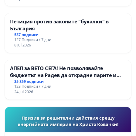
Петиция против законите "бухалки" в
България
537 подписи
127 Подписи / 7 дни
8 Jul 2026
АПЕЛ за ВЕТО СЕГА! Не позволявайте
бюджетът на Радев да открадне парите и
правата ни в тъмното
35 859 подписи
123 Подписи / 7 дни
24 Jul 2026
Призив за решителни действия срещу
енергийната империя на Христо Ковачки!