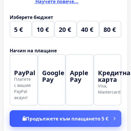
Научете повече...
Изберете бюджет
5 €
10 €
20 €
40 €
80 €
Начин на плащане
PayPal
Google
Apple
Кредитна
Pay
Pay
карта
Платете
с вашия
Visa,
PayPal
Mastercard
акаунт
Продължете към плащането 5 €