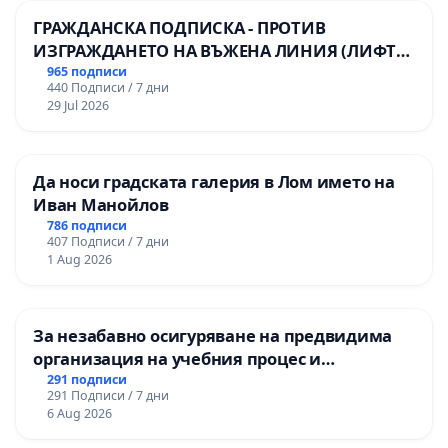
ГРАЖДАНСКА ПОДПИСКА - ПРОТИВ
ИЗГРАЖДАНЕТО НА ВЪЖЕНА ЛИНИЯ (ЛИФТ)
НА ТЕРИТОРИЯТА НА ПРИРОДНА
965 подписи
440 Подписи / 7 дни
ЗАБЕЛЕЖИТЕЛНОСТ „ХЪЛМ НА
29 Jul 2026
ОСВОБОДИТЕЛИТЕ“ (БУНАРДЖИК)
Да носи градската галерия в Лом името на
Иван Манойлов
786 подписи
407 Подписи / 7 дни
1 Aug 2026
За незабавно осигуряване на предвидима
организация на учебния процес и
гарантиране на правото на равнопоставено
291 подписи
291 Подписи / 7 дни
и качествено образование на учениците от
6 Aug 2026
ОУ „Княз Александър I“ и Хуманитарна