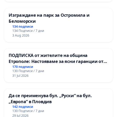
Изграждане на парк за Остромила и
Беломорски
134 подписи
134 Подписи / 7 дни
3 Aug 2026
ПОДПИСКА от жителите на община
Етрополе: Настояваме за ясни гаранции от
“Елаците-МЕД” АД и от държавата, че ще се
170 подписи
130 Подписи / 7 дни
изпълнят всички екологични норми!
31 Jul 2026
Да се преименува бул. „Руски“ на бул.
„Европа“ в Пловдив
142 подписи
130 Подписи / 7 дни
29 Jul 2026