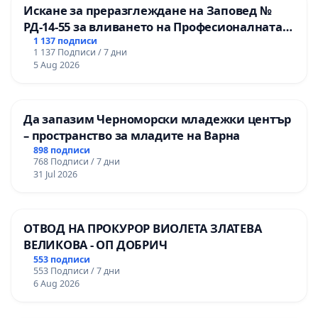
Искане за преразглеждане на Заповед №
РД-14-55 за вливането на Професионалната
гимназия по промишлени технологии в
1 137 подписи
1 137 Подписи / 7 дни
Професионалната гимназия по икономика и
5 Aug 2026
мениджмънт – гр. Пазарджик
Да запазим Черноморски младежки център
– пространство за младите на Варна
898 подписи
768 Подписи / 7 дни
31 Jul 2026
ОТВОД НА ПРОКУРОР ВИОЛЕТА ЗЛАТЕВА
ВЕЛИКОВА - ОП ДОБРИЧ
553 подписи
553 Подписи / 7 дни
6 Aug 2026