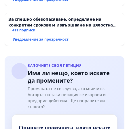
За спешно обезопасяване, определяне на
конкретни срокове и извършване на цялостна
рехабилитация на републиканския път между
411 подписи
пътен възел АМ „Тракия“ - гр. Ихтиман - с.
Уведомление за прозрачност
Мирово - к.к. Момин проход
ЗАПОЧНЕТЕ СВОЯ ПЕТИЦИЯ
Има ли нещо, което искате
да промените?
Промяната не се случва, ако мълчите.
Авторът на тази петиция се изправи и
предприе действия. Ще направите ли
същото?
Опишете промяната, която искате