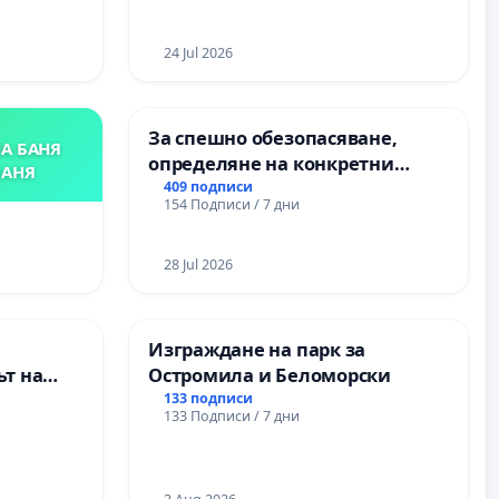
24 Jul 2026
За спешно обезопасяване,
А БАНЯ
определяне на конкретни
БАНЯ
срокове и извършване на
409 подписи
154 Подписи / 7 дни
цялостна рехабилитация на
републиканския път между
пътен възел АМ „Тракия“ - гр.
28 Jul 2026
Ихтиман - с. Мирово - к.к.
Момин проход
Изграждане на парк за
т на
Остромила и Беломорски
ите и
133 подписи
133 Подписи / 7 дни