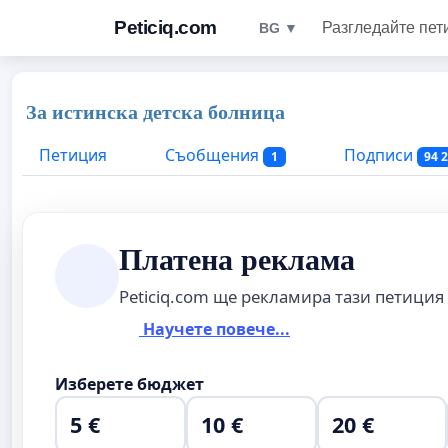
Peticiq.com
Разгледайте пет
BG ▼
За истинска детска болница
Петиция
Съобщения
Подписи
1
94 
Платена реклама
Peticiq.com ще рекламира тази петиция
Научете повече...
Изберете бюджет
5 €
10 €
20 €