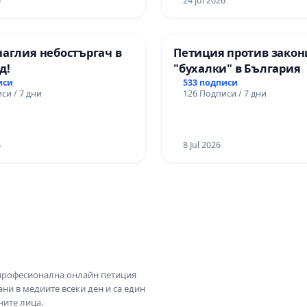
6
24 Jul 2026
наглия небостъргач в
Петиция против закон
д!
"бухалки" в България
иси
533 подписи
си / 7 дни
126 Подписи / 7 дни
6
8 Jul 2026
 професионална онлайн петиция
ни в медиите всеки ден и са един
ните лица.