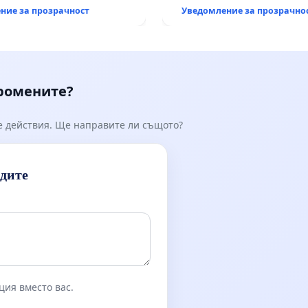
, че ще се изпълнят
ние за прозрачност
Уведомление за прозрачно
кологични норми!
промените?
е действия. Ще направите ли същото?
идите
ция вместо вас.