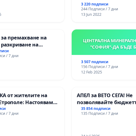
вено образование на
3 220 подписи
е от ОУ „Княз
244 Подписи / 7 дни
ър I“ и Хуманитарна
6
13 Jun 2022
я „
 за премахване на
ЦЕНТРАЛНА МИНЕРАЛН
 разкриване на
"СОФИЯ"-ДА БЪДЕ 
то сърце на
дписи
си / 7 дни
ската могила във
3 507 подписи
156 Подписи / 7 дни
12 Feb 2025
А от жителите на
АПЕЛ за ВЕТО СЕГА! Не
Етрополе: Настояваме
позволявайте бюджетъ
гаранции от “Елаците-
Радев да открадне пар
иси
35 854 подписи
си / 7 дни
135 Подписи / 7 дни
и от държавата, че ще
правата ни в тъмното
лнят всички
чни норми!