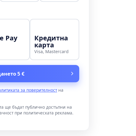
e Pay
Кредитна
карта
Visa, Mastercard
ането 5 €
олитиката за поверителност
на
ата ще бъдат публично достъпни на
ачност при политическата реклама.