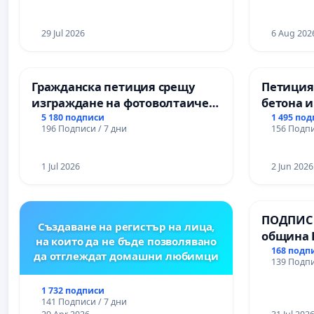
ЗАБЕЛЕЖИТЕЛНОСТ „ХЪЛМ НА
и качест
ОСВОБОДИТЕЛИТЕ“
ученицит
(БУНАРДЖИК)
29 Jul 2026
Александ
6 Aug 202
гимнази
Гражданска петиция срещу
Петиция
изграждане на фотоволтаичен
бетона и
парк в с.Прибой, общ. Радомир
антично
5 180 подписи
1 495 по
196 Подписи / 7 дни
156 Подпи
Могилан
Враца
1 Jul 2026
2 Jun 2026
ПОДПИСК
Създаване на регистър на лица,
община 
на които да не бъде позволявано
за ясни 
168 подп
да отглеждат домашни любимци
139 Подпи
МЕД” АД 
се изпъ
1 732 подписи
екологи
141 Подписи / 7 дни