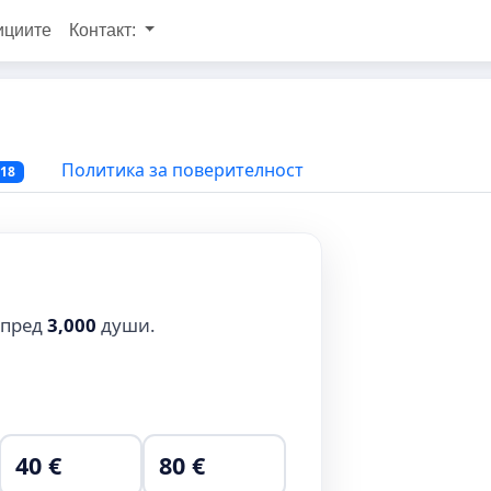
ициите
Контакт:
Политика за поверителност
218
 пред
3,000
души.
40 €
80 €