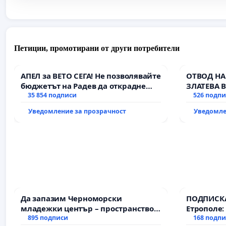
Петиции, промотирани от други потребители
АПЕЛ за ВЕТО СЕГА! Не позволявайте
ОТВОД НА
бюджетът на Радев да открадне
ЗЛАТЕВА 
парите и правата ни в тъмното
35 854 подписи
526 подп
Уведомление за прозрачност
Уведомле
Да запазим Черноморски
ПОДПИСКА
младежки център – пространство
Етрополе:
за младите на Варна
895 подписи
гаранции 
168 подп