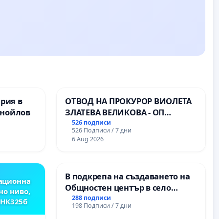
ерия в
ОТВОД НА ПРОКУРОР ВИОЛЕТА
анойлов
ЗЛАТЕВА ВЕЛИКОВА - ОП
ДОБРИЧ
526 подписи
526 Подписи / 7 дни
6 Aug 2026
В подкрепа на създаването на
ационна
Общностен център в село
но ниво,
Църква
288 подписи
,НК325б
198 Подписи / 7 дни