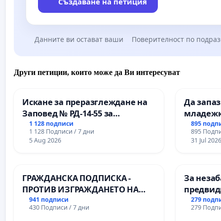
Създаване на петиция
Данните ви остават ваши
Поверителност по подра
Други петиции, които може да Ви интересуват
Искане за преразглеждане на
Да запа
Заповед № РД-14-55 за
младежк
вливането на
простран
1 128 подписи
895 подп
1 128 Подписи / 7 дни
895 Подпи
Професионалната гимназия по
Варна
5 Aug 2026
31 Jul 202
промишлени технологии в
Професионалната гимназия по
икономика и мениджмънт – гр.
ГРАЖДАНСКА ПОДПИСКА -
За незаб
Пазарджик
ПРОТИВ ИЗГРАЖДАНЕТО НА
предвид
ВЪЖЕНА ЛИНИЯ (ЛИФТ) НА
учебния 
941 подписи
279 подп
430 Подписи / 7 дни
279 Подпи
ТЕРИТОРИЯТА НА ПРИРОДНА
на право