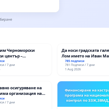
збиране
зим Черноморски
Да носи градската гал
и център –
Лом името на Иван М
ство за младите на
иси
785 подписи
си / 7 дни
781 Подписи / 7 дни
6
1 Aug 2026
авно осигуряване на
Финансиране на кастр
има организация на
програма на национал
процес и гарантиране
иси
контрол по ЗЗЖ,ЗВМД
си / 7 дни
то на равнопоставено