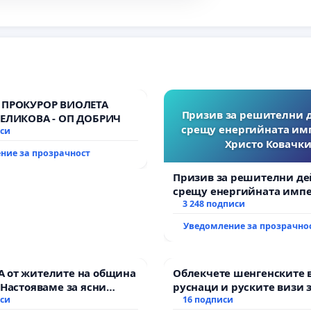
 ПРОКУРОР ВИОЛЕТА
Призив за решителни 
ВЕЛИКОВА - ОП ДОБРИЧ
срещу енергийната им
иси
Христо Ковачки
ние за прозрачност
Призив за решителни де
срещу енергийната импе
Христо Ковачки!
3 248 подписи
Уведомление за прозрачно
 от жителите на община
Облекчете шенгенските 
 Настояваме за ясни
руснаци и руските визи 
от “Елаците-МЕД” АД и от
иси
българи
16 подписи