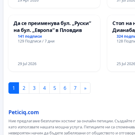
29 Apr 2026
31 Jul 202
Да се преименува бул. „Руски“
Стоп на 
на бул. „Европа“ в Пловдив
Дианаба
141 подписи
324 подп
129 Подписи / 7 дни
128 Подпи
29 Jul 2026
25 Jul 202
1
2
3
4
5
6
7
»
Peticiq.com
Ние предлагаме безплатен хостинг за онлайн петиции. Създайте
като използвате нашата мощна услуга. Петициите ни са споменава
невероятен начин да бъдете забелязани от обществото и отговор