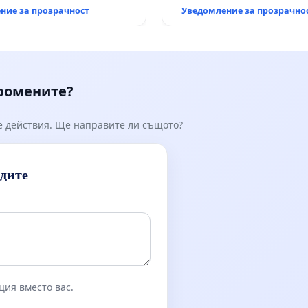
рехабилитация на
ние за прозрачност
Уведомление за прозрачно
републиканския път меж
възел АМ „Тракия“ - гр. И
Мирово - к.к. Момин про
промените?
е действия. Ще направите ли същото?
идите
ция вместо вас.