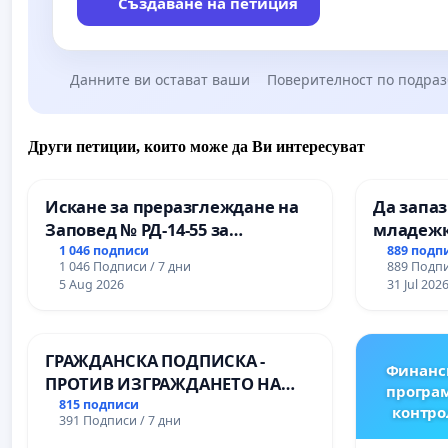
Създаване на петиция
Данните ви остават ваши
Поверителност по подра
Други петиции, които може да Ви интересуват
Искане за преразглеждане на
Да запа
Заповед № РД-14-55 за
младежк
вливането на
простран
1 046 подписи
889 подп
1 046 Подписи / 7 дни
889 Подпи
Професионалната гимназия по
Варна
5 Aug 2026
31 Jul 202
промишлени технологии в
Професионалната гимназия по
икономика и мениджмънт – гр.
ГРАЖДАНСКА ПОДПИСКА -
Пазарджик
Финанс
ПРОТИВ ИЗГРАЖДАНЕТО НА
програм
ВЪЖЕНА ЛИНИЯ (ЛИФТ) НА
815 подписи
контро
391 Подписи / 7 дни
ТЕРИТОРИЯТА НА ПРИРОДНА