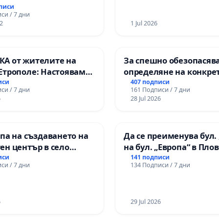
дписи
си / 7 дни
2
1 Jul 2026
А от жителите на
За спешно обезопасяв
Етрополе: Настояваме
определяне на конкре
гаранции от “Елаците-
срокове и извършване
иси
407 подписи
си / 7 дни
161 Подписи / 7 дни
и от държавата, че ще
цялостна рехабилитац
6
28 Jul 2026
лнят всички
републиканския път 
чни норми!
пътен възел АМ „Тракия
Ихтиман - с. Мирово - к
па на създаването на
Да се преименува бул. 
Момин проход
ен център в село
на бул. „Европа“ в Пло
иси
141 подписи
си / 7 дни
134 Подписи / 7 дни
6
29 Jul 2026