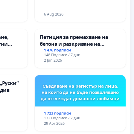
и качествено образование на
учениците от ОУ „Княз
Александър I“ и Хуманитарна
6 Aug 2026
гимназия „
ане,
Петиция за премахване на
тни
бетона и разкриване на
 на
античното сърце на
1 476 подписи
148 Подписи / 7 дни
ия на
Могиланската могила във
2 Jun 2026
между
Враца
“ - гр.
.к.
„Руски“
Създаване на регистър на лица,
вдив
на които да не бъде позволявано
да отглеждат домашни любимци
1 723 подписи
132 Подписи / 7 дни
29 Apr 2026