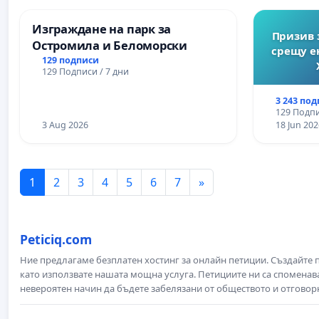
Изграждане на парк за
Призив 
Остромила и Беломорски
срещу е
129 подписи
129 Подписи / 7 дни
3 243 по
129 Подпи
3 Aug 2026
18 Jun 202
1
2
3
4
5
6
7
»
Peticiq.com
Ние предлагаме безплатен хостинг за онлайн петиции. Създайте
като използвате нашата мощна услуга. Петициите ни са споменава
невероятен начин да бъдете забелязани от обществото и отговор