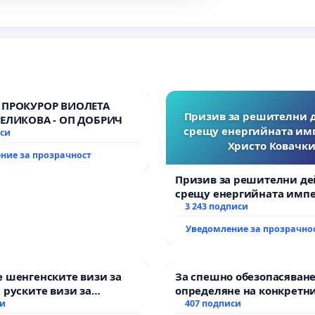
 ПРОКУРОР ВИОЛЕТА
Призив за решителни 
ВЕЛИКОВА - ОП ДОБРИЧ
срещу енергийната им
иси
Христо Ковачки
ние за прозрачност
Призив за решителни де
срещу енергийната импе
Христо Ковачки!
3 243 подписи
Уведомление за прозрачно
 шенгенските визи за
За спешно обезопасяване
 руските визи за
определяне на конкретни
си
и извършване на цялост
407 подписи