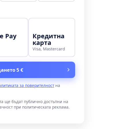
e Pay
Кредитна
карта
Visa, Mastercard
ането 5 €
олитиката за поверителност
на
ата ще бъдат публично достъпни на
ачност при политическата реклама.