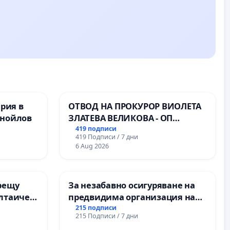
ерия в
ОТВОД НА ПРОКУРОР ВИОЛЕТА
анойлов
ЗЛАТЕВА ВЕЛИКОВА - ОП
ДОБРИЧ
419 подписи
419 Подписи / 7 дни
6 Aug 2026
рещу
За незабавно осигуряване на
олтаичен
предвидима организация на
 Радомир
учебния процес и гарантиране
215 подписи
215 Подписи / 7 дни
на правото на равнопоставено