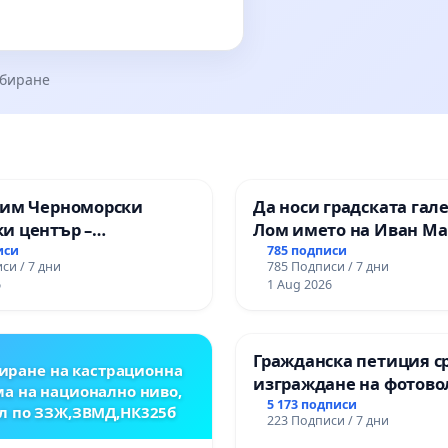
збиране
зим Черноморски
Да носи градската гал
и център –
Лом името на Иван М
ство за младите на
иси
785 подписи
си / 7 дни
785 Подписи / 7 дни
6
1 Aug 2026
Гражданска петиция с
иране на кастрационна
изграждане на фотов
а на национално ниво,
парк в с.Прибой, общ.
5 173 подписи
л по ЗЗЖ,ЗВМД,НК325б
223 Подписи / 7 дни