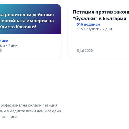
Петиция против закон
за решителни действия
"бухалки" в България
нергийната империя на
516 подписи
Христо Ковачки!
115 Подписи / 7 дни
дписи
си / 7 дни
6
8 Jul 2026
 професионална онлайн петиция
ни в медиите всеки ден и са един
ните лица.