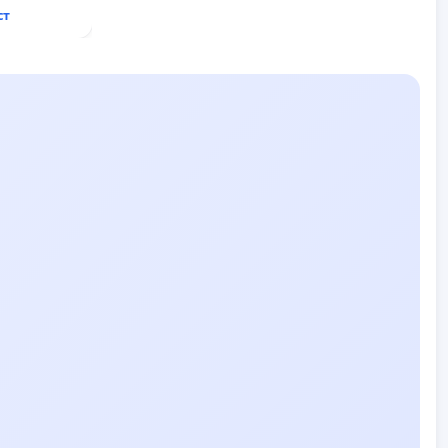
ст
ду пътен
хтиман - с.
ход