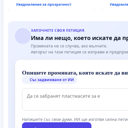
държавата, че ще се изпълнят
Уведомление за прозрачност
Уведомле
всички екологични норми!
ЗАПОЧНЕТЕ СВОЯ ПЕТИЦИЯ
Има ли нещо, което искате да 
Промяната не се случва, ако мълчите.
Авторът на тази петиция се изправи и предпри
Опишете промяната, която искате да в
Със задвижване от ИИ
Напишете със свои думи. ИИ ще изготви силна пети