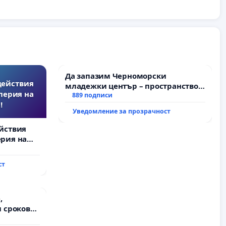
Да запазим Черноморски
действия
младежки център – пространство
перия на
за младите на Варна
889 подписи
!
Уведомление за прозрачност
йствия
рия на
ст
,
 срокове
на