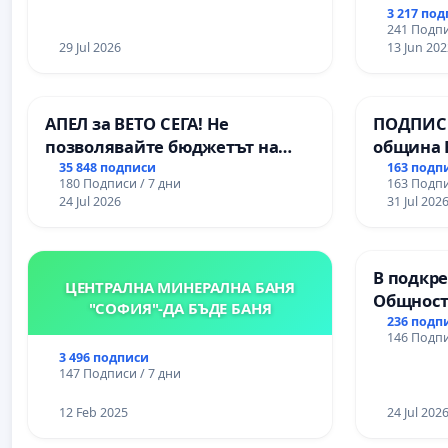
ЗАБЕЛЕЖИТЕЛНОСТ „ХЪЛМ НА
3 217 по
ОСВОБОДИТЕЛИТЕ“
241 Подпи
(БУНАРДЖИК)
29 Jul 2026
13 Jun 202
АПЕЛ за ВЕТО СЕГА! Не
ПОДПИСК
позволявайте бюджетът на
община 
Радев да открадне парите и
за ясни 
35 848 подписи
163 подп
180 Подписи / 7 дни
163 Подпи
правата ни в тъмното
МЕД” АД 
24 Jul 2026
31 Jul 202
се изпъ
екологи
В подкре
ЦЕНТРАЛНА МИНЕРАЛНА БАНЯ
Общност
"СОФИЯ"-ДА БЪДЕ БАНЯ
Църква
236 подп
146 Подпи
3 496 подписи
147 Подписи / 7 дни
12 Feb 2025
24 Jul 202