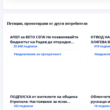
Петиции, промотирани от други потребители
АПЕЛ за ВЕТО СЕГА! Не позволявайте
ОТВОД НА
бюджетът на Радев да открадне
ЗЛАТЕВА 
парите и правата ни в тъмното
35 848 подписи
419 подп
Уведомление за прозрачност
Уведомле
ПОДПИСКА от жителите на община
Облекчете
Етрополе: Настояваме за ясни
руснаци и
гаранции от “Елаците-МЕД” АД и от
163 подписи
българи
16 подпи