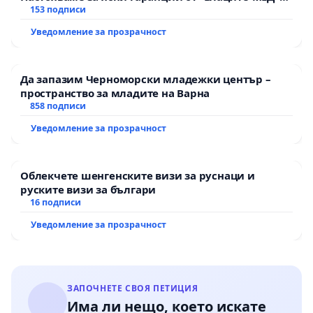
АД и от държавата, че ще се изпълнят всички
153 подписи
екологични норми!
Уведомление за прозрачност
Да запазим Черноморски младежки център –
пространство за младите на Варна
858 подписи
Уведомление за прозрачност
Облекчете шенгенските визи за руснаци и
руските визи за българи
16 подписи
Уведомление за прозрачност
ЗАПОЧНЕТЕ СВОЯ ПЕТИЦИЯ
Има ли нещо, което искате