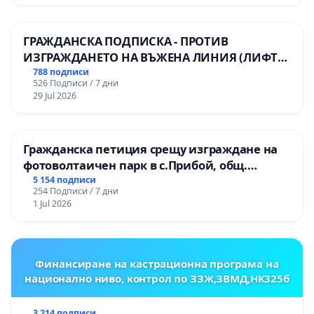
ГРАЖДАНСКА ПОДПИСКА - ПРОТИВ
ИЗГРАЖДАНЕТО НА ВЪЖЕНА ЛИНИЯ (ЛИФТ)
НА ТЕРИТОРИЯТА НА ПРИРОДНА
788 подписи
526 Подписи / 7 дни
ЗАБЕЛЕЖИТЕЛНОСТ „ХЪЛМ НА
29 Jul 2026
ОСВОБОДИТЕЛИТЕ“ (БУНАРДЖИК)
Гражданска петиция срещу изграждане на
фотоволтаичен парк в с.Прибой, общ.
Радомир
5 154 подписи
254 Подписи / 7 дни
1 Jul 2026
Финансиране на кастрационна програма на
национално ниво, контрол по ЗЗЖ,ЗВМД,НК325б
3 214 подписи