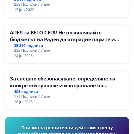
238 Подписи / 7 дни
13 Jun 2022
АПЕЛ за ВЕТО СЕГА! Не позволявайте
бюджетът на Радев да открадне парите и
правата ни в тъмното
35 840 подписи
232 Подписи / 7 дни
24 Jul 2026
За спешно обезопасяване, определяне на
конкретни срокове и извършване на
цялостна рехабилитация на
405 подписи
171 Подписи / 7 дни
републиканския път между пътен възел АМ
28 Jul 2026
„Тракия“ - гр. Ихтиман - с. Мирово - к.к.
Момин проход
Призив за решителни действия срещу
енергийната империя на Христо Ковачки!