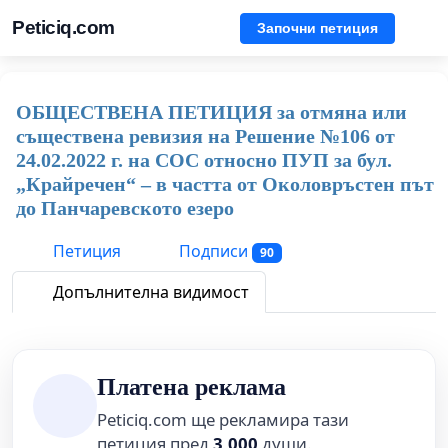
Peticiq.com
Започни петиция
ОБЩЕСТВЕНА ПЕТИЦИЯ за отмяна или
съществена ревизия на Решение №106 от
24.02.2022 г. на СОС относно ПУП за бул.
„Крайречен“ – в частта от Околовръстен път
до Панчаревското езеро
Петиция
Подписи
90
Допълнителна видимост
Платена реклама
Peticiq.com ще рекламира тази
петиция пред
3,000
души.