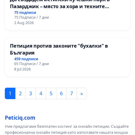
Пазарджик – място за хора и техните
любимци
75 подписи
75 Подписи / 7 дни
2 Aug 2026
Петиция против законите "бухалки" в
България
459 подписи
65 Подписи / 7 дни
8 Jul 2026
1
2
3
4
5
6
7
»
Peticiq.com
Ние предлагаме безплатен хостинг за онлайн петиции. Създайте
професионална онлайн петиция като използвате нашата мощна