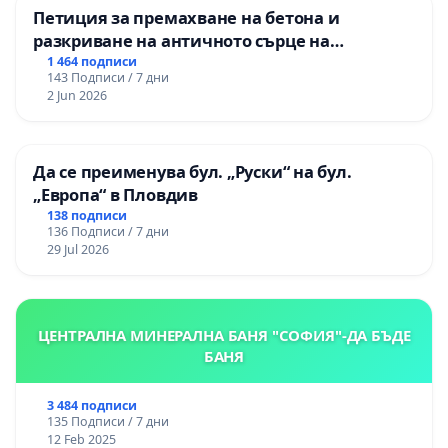
Петиция за премахване на бетона и
разкриване на античното сърце на
Могиланската могила във Враца
1 464 подписи
143 Подписи / 7 дни
2 Jun 2026
Да се преименува бул. „Руски“ на бул.
„Европа“ в Пловдив
138 подписи
136 Подписи / 7 дни
29 Jul 2026
ЦЕНТРАЛНА МИНЕРАЛНА БАНЯ "СОФИЯ"-ДА БЪДЕ
БАНЯ
3 484 подписи
135 Подписи / 7 дни
12 Feb 2025