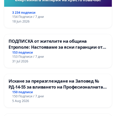
3 234 подписи
154 Подписи / 7 дни
18 Jun 2026
ПОДПИСКА от жителите на община
Етрополе: Настояваме за ясни гаранции от
“Елаците-МЕД” АД и от държавата, че ще се
153 подписи
153 Подписи / 7 дни
изпълнят всички екологични норми!
31 Jul 2026
Искане за преразглеждане на Заповед №
РД-14-55 за вливането на Професионалната
гимназия по промишлени технологии в
150 подписи
150 Подписи / 7 дни
Професионалната гимназия по икономика и
5 Aug 2026
мениджмънт – гр. Пазарджик