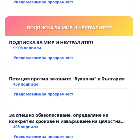
Уведомление за прозрачност
ПОДПИСКА ЗА МИР И НЕУТРАЛИТЕТ!
ПОДПИСКА ЗА МИР И НЕУТРАЛИТЕТ!
9 908 подписи
Уведомление за прозрачност
Петиция против законите "бухалки" в България
459 подписи
Уведомление за прозрачност
За спешно обезопасяване, определяне на
конкретни срокове и извършване на цялостна
рехабилитация на републиканския път между
405 подписи
пътен възел АМ „Тракия“ - гр. Ихтиман - с.
Уведомление за прозрачност