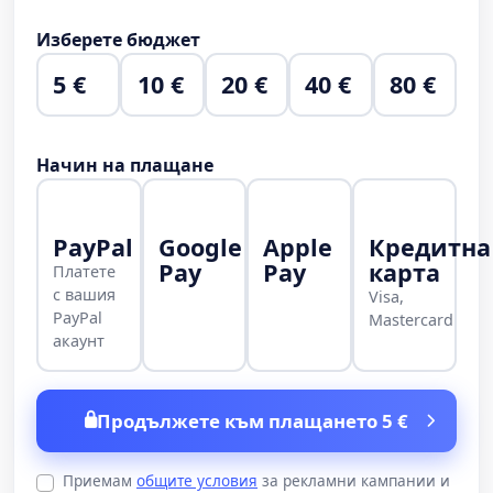
Изберете бюджет
5 €
10 €
20 €
40 €
80 €
Начин на плащане
PayPal
Google
Apple
Кредитна
Pay
Pay
карта
Платете
с вашия
Visa,
PayPal
Mastercard
акаунт
Продължете към плащането 5 €
Приемам
общите условия
за рекламни кампании и