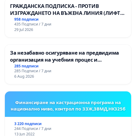
ГРАЖДАНСКА ПОДПИСКА - ПРОТИВ
ИЗГРАЖДАНЕТО НА ВЪЖЕНА ЛИНИЯ (ЛИФТ)
НА ТЕРИТОРИЯТА НА ПРИРОДНА
958 подписи
435 Подписи / 7 дни
ЗАБЕЛЕЖИТЕЛНОСТ „ХЪЛМ НА
29 Jul 2026
ОСВОБОДИТЕЛИТЕ“ (БУНАРДЖИК)
За незабавно осигуряване на предвидима
организация на учебния процес и
гарантиране на правото на равнопоставено
285 подписи
285 Подписи / 7 дни
и качествено образование на учениците от
6 Aug 2026
ОУ „Княз Александър I“ и Хуманитарна
гимназия „
Финансиране на кастрационна програма на
национално ниво, контрол по ЗЗЖ,ЗВМД,НК325б
3 220 подписи
244 Подписи / 7 дни
13 Jun 2022