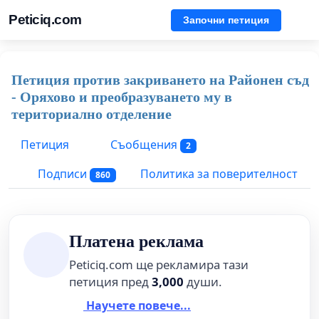
Peticiq.com
Започни петиция
Петиция против закриването на Районен съд
- Оряхово и преобразуването му в
териториално отделение
Петиция
Съобщения
2
Подписи
Политика за поверителност
860
Платена реклама
Peticiq.com ще рекламира тази
петиция пред
3,000
души.
Научете повече...