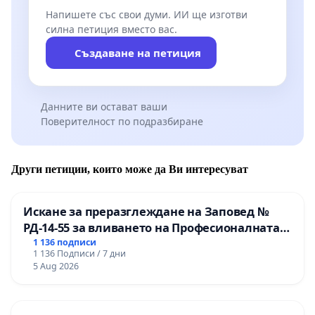
Напишете със свои думи. ИИ ще изготви
силна петиция вместо вас.
Създаване на петиция
Данните ви остават ваши
Поверителност по подразбиране
Други петиции, които може да Ви интересуват
Искане за преразглеждане на Заповед №
РД-14-55 за вливането на Професионалната
гимназия по промишлени технологии в
1 136 подписи
1 136 Подписи / 7 дни
Професионалната гимназия по икономика и
5 Aug 2026
мениджмънт – гр. Пазарджик