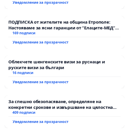
Уведомление за прозрачност
ПОДПИСКА от жителите на община Етрополе:
Настояваме за ясни гаранции от “Елаците-МЕД”
АД и от държавата, че ще се изпълнят всички
169 подписи
екологични норми!
Уведомление за прозрачност
Облекчете шенгенските визи за руснаци и
руските визи за българи
16 подписи
Уведомление за прозрачност
За спешно обезопасяване, определяне на
конкретни срокове и извършване на цялостна
рехабилитация на републиканския път между
409 подписи
пътен възел АМ „Тракия“ - гр. Ихтиман - с.
Уведомление за прозрачност
Мирово - к.к. Момин проход