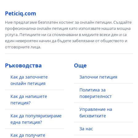
Peticiq.com
Ние предлагаме безплатен хостинг за онлайн петиции. Създайте
професионална онлайн петиция като използвате нашата мощна
услуга. Петициите ни са споменавани в медиите всеки ден и са
един невероятен начин да бъдете забелязани от обществото и
отговорните лица.
Ръководства
Още
Как да започнете
Започни петиция
онлайн петиция
Политика за
Как да напишете
поверителност
петиция?
Управление на
Как да популяризираме
бисквитките
една петиция?
За нас
Как да получите