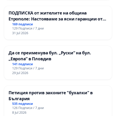
ПОДПИСКА от жителите на община
Етрополе: Настояваме за ясни гаранции от
“Елаците-МЕД” АД и от държавата, че ще се
169 подписи
129 Подписи / 7 дни
изпълнят всички екологични норми!
31 Jul 2026
Да се преименува бул. „Руски“ на бул.
„Европа“ в Пловдив
141 подписи
129 Подписи / 7 дни
29 Jul 2026
Петиция против законите "бухалки" в
България
535 подписи
126 Подписи / 7 дни
8 Jul 2026