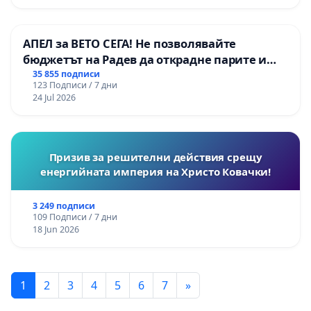
АПЕЛ за ВЕТО СЕГА! Не позволявайте
бюджетът на Радев да открадне парите и
правата ни в тъмното
35 855 подписи
123 Подписи / 7 дни
24 Jul 2026
Призив за решителни действия срещу
енергийната империя на Христо Ковачки!
3 249 подписи
109 Подписи / 7 дни
18 Jun 2026
1
2
3
4
5
6
7
»