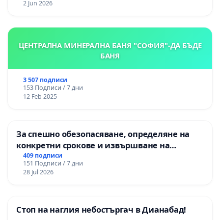
2 Jun 2026
ЦЕНТРАЛНА МИНЕРАЛНА БАНЯ "СОФИЯ"-ДА БЪДЕ
БАНЯ
3 507 подписи
153 Подписи / 7 дни
12 Feb 2025
За спешно обезопасяване, определяне на
конкретни срокове и извършване на
цялостна рехабилитация на
409 подписи
151 Подписи / 7 дни
републиканския път между пътен възел АМ
28 Jul 2026
„Тракия“ - гр. Ихтиман - с. Мирово - к.к.
Момин проход
Стоп на наглия небостъргач в Дианабад!