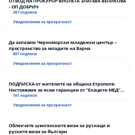
ОТВОД НА ПРОКУРОР ВИОЛЕТА ЗЛАТЕВА ВЕЛИКОВА
- ОП ДОБРИЧ
267 подписи
Уведомление за прозрачност
Да запазим Черноморски младежки център –
пространство за младите на Варна
881 подписи
Уведомление за прозрачност
ПОДПИСКА от жителите на община Етрополе:
Настояваме за ясни гаранции от “Елаците-МЕД”
АД и от държавата, че ще се изпълнят всички
161 подписи
екологични норми!
Уведомление за прозрачност
Облекчете шенгенските визи за руснаци и
руските визи за българи