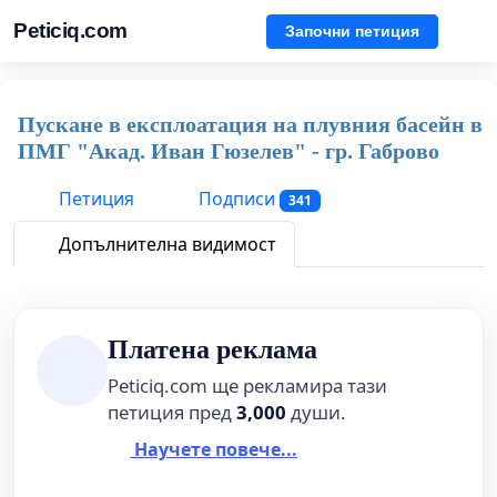
Peticiq.com
Започни петиция
Пускане в експлоатация на плувния басейн в
ПМГ "Акад. Иван Гюзелев" - гр. Габрово
Петиция
Подписи
341
Допълнителна видимост
Платена реклама
Peticiq.com ще рекламира тази
петиция пред
3,000
души.
Научете повече...