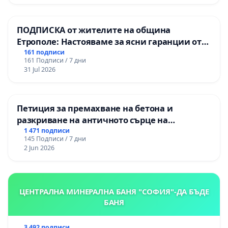
гимназия „
ПОДПИСКА от жителите на община
Етрополе: Настояваме за ясни гаранции от
“Елаците-МЕД” АД и от държавата, че ще се
161 подписи
161 Подписи / 7 дни
изпълнят всички екологични норми!
31 Jul 2026
Петиция за премахване на бетона и
разкриване на античното сърце на
Могиланската могила във Враца
1 471 подписи
145 Подписи / 7 дни
2 Jun 2026
ЦЕНТРАЛНА МИНЕРАЛНА БАНЯ "СОФИЯ"-ДА БЪДЕ
БАНЯ
3 492 подписи