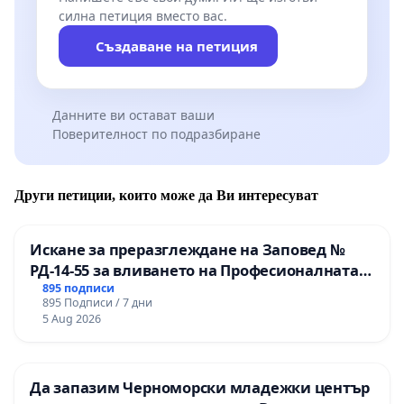
силна петиция вместо вас.
Създаване на петиция
Данните ви остават ваши
Поверителност по подразбиране
Други петиции, които може да Ви интересуват
Искане за преразглеждане на Заповед №
РД-14-55 за вливането на Професионалната
гимназия по промишлени технологии в
895 подписи
895 Подписи / 7 дни
Професионалната гимназия по икономика и
5 Aug 2026
мениджмънт – гр. Пазарджик
Да запазим Черноморски младежки център