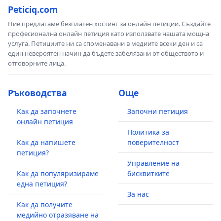
Peticiq.com
Ние предлагаме безплатен хостинг за онлайн петиции. Създайте
професионална онлайн петиция като използвате нашата мощна
услуга. Петициите ни са споменавани в медиите всеки ден и са
един невероятен начин да бъдете забелязани от обществото и
отговорните лица.
Ръководства
Още
Как да започнете
Започни петиция
онлайн петиция
Политика за
Как да напишете
поверителност
петиция?
Управление на
Как да популяризираме
бисквитките
една петиция?
За нас
Как да получите
медийно отразяване на