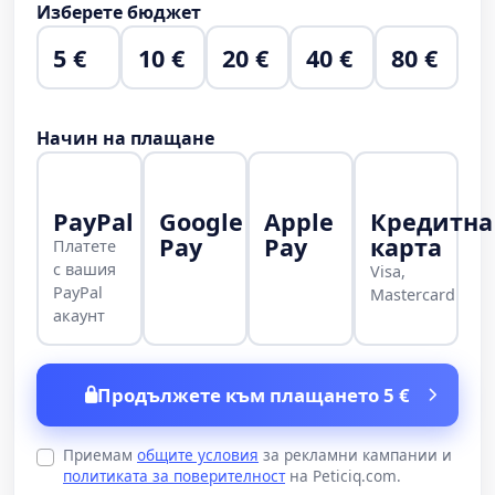
Изберете бюджет
5 €
10 €
20 €
40 €
80 €
Начин на плащане
PayPal
Google
Apple
Кредитна
Pay
Pay
карта
Платете
с вашия
Visa,
PayPal
Mastercard
акаунт
Продължете към плащането 5 €
Приемам
общите условия
за рекламни кампании и
политиката за поверителност
на Peticiq.com.