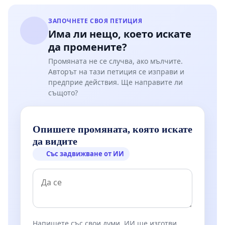
ЗАПОЧНЕТЕ СВОЯ ПЕТИЦИЯ
Има ли нещо, което искате
да промените?
Промяната не се случва, ако мълчите.
Авторът на тази петиция се изправи и
предприе действия. Ще направите ли
същото?
Опишете промяната, която искате
да видите
Със задвижване от ИИ
Напишете със свои думи. ИИ ще изготви