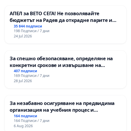
АПЕЛ за ВЕТО СЕГА! Не позволявайте
бюджетът на Радев да открадне парите и
правата ни в тъмното
35 844 подписи
198 Подписи / 7 дни
24 Jul 2026
За спешно обезопасяване, определяне на
конкретни срокове и извършване на
цялостна рехабилитация на
407 подписи
169 Подписи / 7 дни
републиканския път между пътен възел АМ
28 Jul 2026
„Тракия“ - гр. Ихтиман - с. Мирово - к.к.
Момин проход
За незабавно осигуряване на предвидима
организация на учебния процес и
гарантиране на правото на равнопоставено
164 подписи
164 Подписи / 7 дни
и качествено образование на учениците от
6 Aug 2026
ОУ „Княз Александър I“ и Хуманитарна