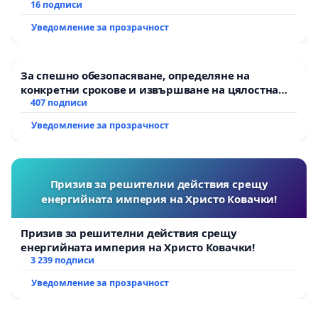
16 подписи
Уведомление за прозрачност
За спешно обезопасяване, определяне на
конкретни срокове и извършване на цялостна
рехабилитация на републиканския път между
407 подписи
пътен възел АМ „Тракия“ - гр. Ихтиман - с.
Уведомление за прозрачност
Мирово - к.к. Момин проход
Призив за решителни действия срещу
енергийната империя на Христо Ковачки!
Призив за решителни действия срещу
енергийната империя на Христо Ковачки!
3 239 подписи
Уведомление за прозрачност