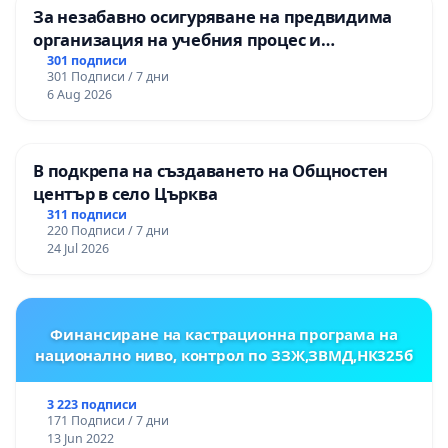
За незабавно осигуряване на предвидима
организация на учебния процес и
гарантиране на правото на равнопоставено
301 подписи
301 Подписи / 7 дни
и качествено образование на учениците от
6 Aug 2026
ОУ „Княз Александър I“ и Хуманитарна
гимназия „
В подкрепа на създаването на Общностен
център в село Църква
311 подписи
220 Подписи / 7 дни
24 Jul 2026
Финансиране на кастрационна програма на
национално ниво, контрол по ЗЗЖ,ЗВМД,НК325б
3 223 подписи
171 Подписи / 7 дни
13 Jun 2022