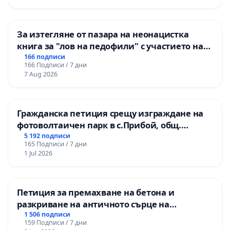
За изтегляне от пазара на неонацистка
книга за "лов на педофили" с участието на
деца
166 подписи
166 Подписи / 7 дни
7 Aug 2026
Гражданска петиция срещу изграждане на
фотоволтаичен парк в с.Прибой, общ.
Радомир
5 192 подписи
165 Подписи / 7 дни
1 Jul 2026
Петиция за премахване на бетона и
разкриване на античното сърце на
Могиланската могила във Враца
1 506 подписи
159 Подписи / 7 дни