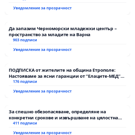
Уведомление за прозрачност
Да запазим Черноморски младежки център –
пространство за младите на Варна
903 подписи
Уведомление за прозрачност
ПОДПИСКА от жителите на община Етрополе:
Настояваме за ясни гаранции от “Елаците-МЕД”
АД и от държавата, че ще се изпълнят всички
176 подписи
екологични норми!
Уведомление за прозрачност
За спешно обезопасяване, определяне на
конкретни срокове и извършване на цялостна
рехабилитация на републиканския път между
411 подписи
пътен възел АМ „Тракия“ - гр. Ихтиман - с.
Уведомление за прозрачност