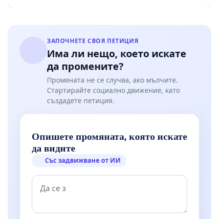
Мирово - к.к. Момин проход
ЗАПОЧНЕТЕ СВОЯ ПЕТИЦИЯ
Има ли нещо, което искате
да промените?
Промяната не се случва, ако мълчите.
Стартирайте социално движение, като
създадете петиция.
Опишете промяната, която искате
да видите
Със задвижване от ИИ