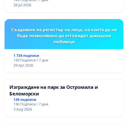
републиканския път между пътен възел АМ
28 Jul 2026
„Тракия“ - гр. Ихтиман - с. Мирово - к.к.
Момин проход
Създаване на регистър на лица, на които да не
бъде позволявано да отглеждат домашни
любимци
1 734 подписи
143 Подписи / 7 дни
29 Apr 2026
Изграждане на парк за Остромила и
Беломорски
136 подписи
136 Подписи / 7 дни
3 Aug 2026