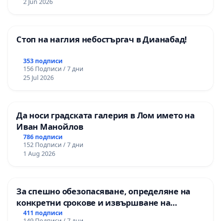
2 Jun 2026
Стоп на наглия небостъргач в Дианабад!
353 подписи
156 Подписи / 7 дни
25 Jul 2026
Да носи градската галерия в Лом името на
Иван Манойлов
786 подписи
152 Подписи / 7 дни
1 Aug 2026
За спешно обезопасяване, определяне на
конкретни срокове и извършване на
цялостна рехабилитация на
411 подписи
149 Подписи / 7 дни