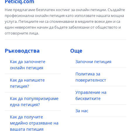
Peticiq.com
Ние предлагаме безплатен хостинг за онлайн петиции. Създайте
професионална онлайн петиция като използвате нашата мощна
услуга. Петициите ни са споменавани в медиите всеки ден и са
един невероятен начин да бъдете забелязани от обществото и
отговорните лица.
Ръководства
Още
Как да започнете
Започни петиция
онлайн петиция
Политика за
Как да напишете
поверителност
петиция?
Управление на
Как да популяризираме
бисквитките
една петиция?
За нас
Как да получите
медийно отразяване на
вашата петиция