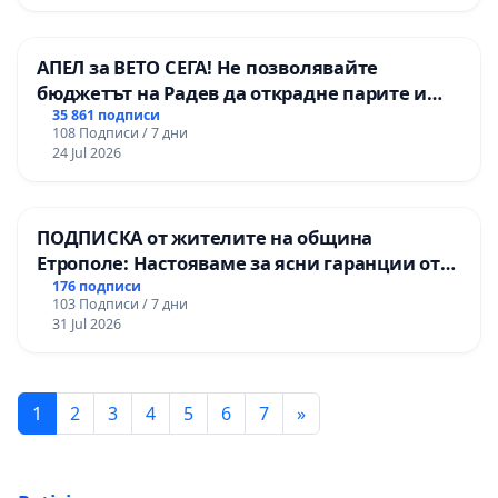
АПЕЛ за ВЕТО СЕГА! Не позволявайте
бюджетът на Радев да открадне парите и
правата ни в тъмното
35 861 подписи
108 Подписи / 7 дни
24 Jul 2026
ПОДПИСКА от жителите на община
Етрополе: Настояваме за ясни гаранции от
“Елаците-МЕД” АД и от държавата, че ще се
176 подписи
103 Подписи / 7 дни
изпълнят всички екологични норми!
31 Jul 2026
1
2
3
4
5
6
7
»