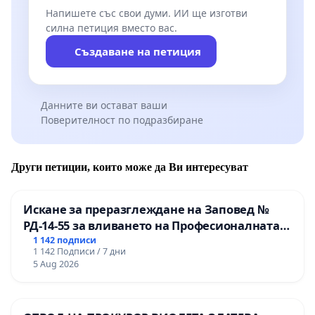
Напишете със свои думи. ИИ ще изготви
силна петиция вместо вас.
Създаване на петиция
Данните ви остават ваши
Поверителност по подразбиране
Други петиции, които може да Ви интересуват
Искане за преразглеждане на Заповед №
РД-14-55 за вливането на Професионалната
гимназия по промишлени технологии в
1 142 подписи
1 142 Подписи / 7 дни
Професионалната гимназия по икономика и
5 Aug 2026
мениджмънт – гр. Пазарджик