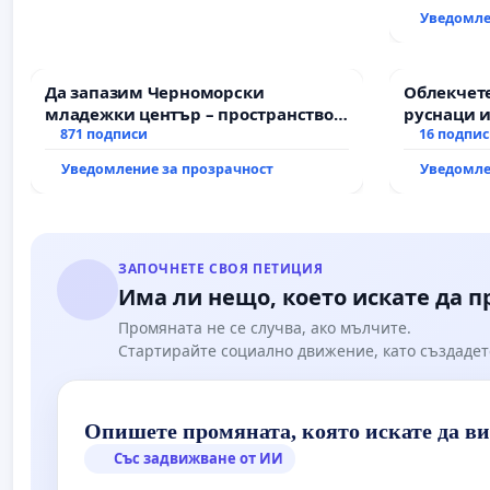
Уведомле
Да запазим Черноморски
Облекчете
младежки център – пространство
руснаци и
за младите на Варна
871 подписи
българи
16 подпи
Уведомление за прозрачност
Уведомле
ЗАПОЧНЕТЕ СВОЯ ПЕТИЦИЯ
Има ли нещо, което искате да 
Промяната не се случва, ако мълчите.
Стартирайте социално движение, като създадет
Опишете промяната, която искате да в
Със задвижване от ИИ