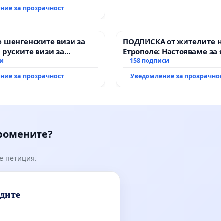
ние за прозрачност
 шенгенските визи за
ПОДПИСКА от жителите 
 руските визи за
Етрополе: Настояваме за 
си
гаранции от “Елаците-МЕД
158 подписи
държавата, че ще се изп
ние за прозрачност
Уведомление за прозрачно
всички екологични норм
промените?
е петиция.
идите