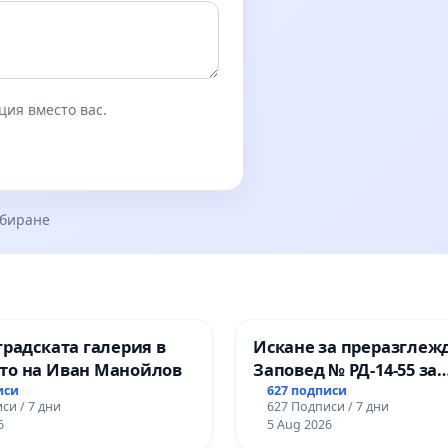
ция вместо вас.
збиране
градската галерия в
Искане за преразглеж
то на Иван Манойлов
Заповед № РД-14-55 за
вливането на
иси
627 подписи
си / 7 дни
627 Подписи / 7 дни
Професионалната гим
6
5 Aug 2026
промишлени технолог