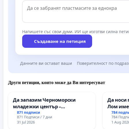
Напишете със свои думи. ИИ ще изготви силна пети
Създаване на петиция
Данните ви остават ваши
Поверителност по подра
Други петиции, които може да Ви интересуват
Да запазим Черноморски
Да носи 
младежки център –
Лом име
пространство за младите на
871 подписи
784 подп
871 Подписи / 7 дни
784 Подпи
Варна
31 Jul 2026
1 Aug 202