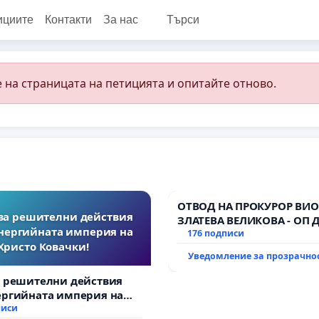
ициите
Контакти
За нас
Търси
 на страницата на петицията и опитайте отново.
ОТВОД НА ПРОКУРОР ВИО
за решителни действия
ЗЛАТЕВА ВЕЛИКОВА - ОП 
нергийната империя на
176 подписи
Христо Ковачки!
Уведомление за прозрачно
а решителни действия
ергийната империя на
вачки!
писи