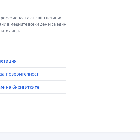
 професионална онлайн петиция
ни в медиите всеки ден и са един
ните лица.
петиция
за поверителност
ие на бисквитките