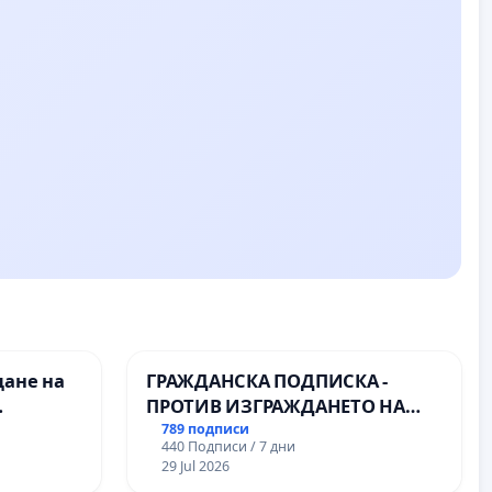
дане на
ГРАЖДАНСКА ПОДПИСКА -
ПРОТИВ ИЗГРАЖДАНЕТО НА
ВЪЖЕНА ЛИНИЯ (ЛИФТ) НА
789 подписи
440 Подписи / 7 дни
назия по
ТЕРИТОРИЯТА НА ПРИРОДНА
29 Jul 2026
ии в
ЗАБЕЛЕЖИТЕЛНОСТ „ХЪЛМ НА