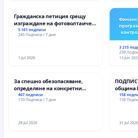
Гражданска петиция срещу
Финанс
изграждане на фотоволтаичен
програм
парк в с.Прибой, общ. Радомир
5 161 подписи
контро
245 Подписи / 7 дни
3 215 по
239 Подпи
1 Jul 2026
13 Jun 202
За спешно обезопасяване,
ПОДПИСК
определяне на конкретни
община 
срокове и извършване на
за ясни 
407 подписи
158 подп
170 Подписи / 7 дни
158 Подпи
цялостна рехабилитация на
МЕД” АД 
републиканския път между
се изпъ
пътен възел АМ „Тракия“ - гр.
екологи
Ихтиман - с. Мирово - к.к.
28 Jul 2026
31 Jul 202
Момин проход