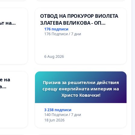
назия по
ОСВОБОДИТЕЛИТЕ“
нт – гр.
(БУНАРДЖИК)
ОТВОД НА ПРОКУРОР ВИОЛЕТА
т на
ЗЛАТЕВА ВЕЛИКОВА - ОП
ите и
ДОБРИЧ
176 подписи
176 Подписи / 7 дни
6 Aug 2026
е на
Призив за решителни действия
а
срещу енергийната империя на
Христо Ковачки!
 във
3 238 подписи
140 Подписи / 7 дни
18 Jun 2026