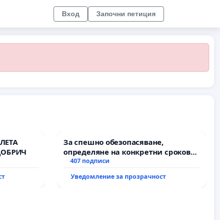
Вход
Започни петиция
ЛЕТА
За спешно обезопасяване,
ДОБРИЧ
определяне на конкретни срокове
и извършване на цялостна
407 подписи
рехабилитация на
ст
Уведомление за прозрачност
републиканския път между пътен
възел АМ „Тракия“ - гр. Ихтиман - с.
Мирово - к.к. Момин проход