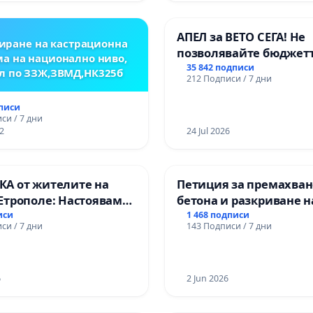
Професионалната гим
икономика и мениджмъ
АПЕЛ за ВЕТО СЕГА! Не
Пазарджик
иране на кастрационна
позволявайте бюджетъ
а на национално ниво,
Радев да открадне пар
35 842 подписи
л по ЗЗЖ,ЗВМД,НК325б
212 Подписи / 7 дни
правата ни в тъмното
дписи
си / 7 дни
2
24 Jul 2026
А от жителите на
Петиция за премахван
Етрополе: Настояваме
бетона и разкриване н
гаранции от “Елаците-
античното сърце на
иси
1 468 подписи
си / 7 дни
143 Подписи / 7 дни
и от държавата, че ще
Могиланската могила
лнят всички
Враца
чни норми!
6
2 Jun 2026