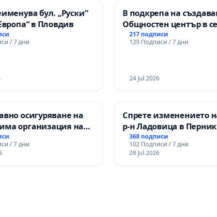
еименува бул. „Руски“
В подкрепа на създава
„Европа“ в Пловдив
Общностен център в с
Църква
иси
217 подписи
си / 7 дни
129 Подписи / 7 дни
6
24 Jul 2026
авно осигуряване на
Спрете изменението н
има организация на
р-н Ладовица в Перник
процес и гарантиране
иси
368 подписи
си / 7 дни
102 Подписи / 7 дни
то на равнопоставено
6
28 Jul 2026
вено образование на
е от ОУ „Княз
ър I“ и Хуманитарна
я „