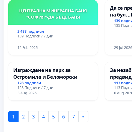
Да се пр
ЦЕНТРАЛНА МИНЕРАЛНА БАНЯ
на бул. 
"СОФИЯ"-ДА БЪДЕ БАНЯ
139 подп
135 Подпи
3 488 подписи
139 Подписи / 7 дни
12 Feb 2025
29 Jul 202
Изграждане на парк за
За незаб
Остромила и Беломорски
предвид
учебния 
128 подписи
113 подп
128 Подписи / 7 дни
113 Подпи
на право
3 Aug 2026
6 Aug 202
и качест
ученицит
Александ
1
2
3
4
5
6
7
»
гимнази