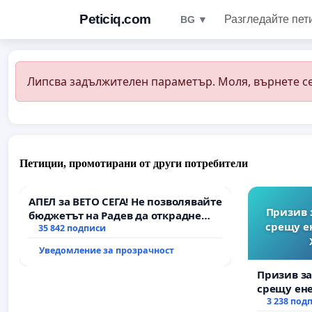
Peticiq.com
Разгледайте пет
BG ▼
Липсва задължителен параметър. Моля, върнете се
Петиции, промотирани от други потребители
АПЕЛ за ВЕТО СЕГА! Не позволявайте
Призив 
бюджетът на Радев да открадне
срещу е
парите и правата ни в тъмното
35 842 подписи
Уведомление за прозрачност
Призив з
срещу ен
Христо Ко
3 238 под