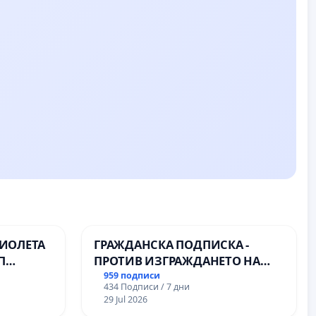
ВИОЛЕТА
ГРАЖДАНСКА ПОДПИСКА -
П
ПРОТИВ ИЗГРАЖДАНЕТО НА
ВЪЖЕНА ЛИНИЯ (ЛИФТ) НА
959 подписи
434 Подписи / 7 дни
ТЕРИТОРИЯТА НА ПРИРОДНА
29 Jul 2026
ЗАБЕЛЕЖИТЕЛНОСТ „ХЪЛМ НА