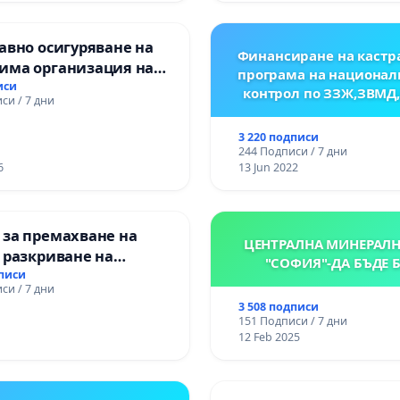
авно осигуряване на
Финансиране на кастр
има организация на
програма на национал
процес и гарантиране
иси
контрол по ЗЗЖ,ЗВМД
си / 7 дни
то на равнопоставено
вено образование на
3 220 подписи
е от ОУ „Княз
244 Подписи / 7 дни
ър I“ и Хуманитарна
6
13 Jun 2022
я „
 за премахване на
ЦЕНТРАЛНА МИНЕРАЛН
 разкриване на
"СОФИЯ"-ДА БЪДЕ 
то сърце на
дписи
си / 7 дни
ската могила във
3 508 подписи
151 Подписи / 7 дни
12 Feb 2025