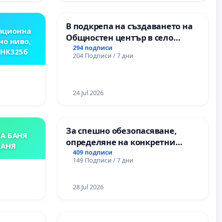
ОСВОБОДИТЕЛИТЕ“
(БУНАРДЖИК)
В подкрепа на създаването на
ационна
Общностен център в село
но ниво,
Църква
294 подписи
,НК325б
204 Подписи / 7 дни
24 Jul 2026
За спешно обезопасяване,
А БАНЯ
определяне на конкретни
БАНЯ
срокове и извършване на
409 подписи
149 Подписи / 7 дни
цялостна рехабилитация на
републиканския път между
пътен възел АМ „Тракия“ - гр.
28 Jul 2026
Ихтиман - с. Мирово - к.к.
Момин проход