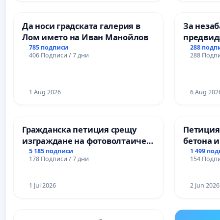
Професионалната гимназия по
икономика и мениджмънт – гр.
Да носи градската галерия в
За незаб
Пазарджик
Лом името на Иван Манойлов
предвид
учебния 
785 подписи
288 подп
406 Подписи / 7 дни
288 Подпи
на право
и качест
ученицит
1 Aug 2026
Александ
6 Aug 202
гимнази
Гражданска петиция срещу
Петиция
изграждане на фотоволтаичен
бетона и
парк в с.Прибой, общ. Радомир
антично
5 185 подписи
1 499 по
178 Подписи / 7 дни
154 Подпи
Могилан
Враца
1 Jul 2026
2 Jun 2026