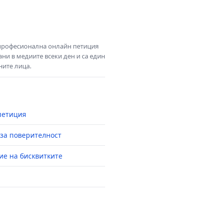
 професионална онлайн петиция
ни в медиите всеки ден и са един
ните лица.
петиция
за поверителност
ие на бисквитките