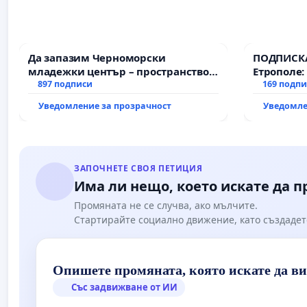
Да запазим Черноморски
ПОДПИСКА
младежки център – пространство
Етрополе:
за младите на Варна
897 подписи
гаранции 
169 подп
държавата
Уведомление за прозрачност
Уведомле
всички е
ЗАПОЧНЕТЕ СВОЯ ПЕТИЦИЯ
Има ли нещо, което искате да 
Промяната не се случва, ако мълчите.
Стартирайте социално движение, като създадет
Опишете промяната, която искате да в
Със задвижване от ИИ