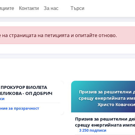
ициите
Контакти
За нас
Търси
 на страницата на петицията и опитайте отново.
 ПРОКУРОР ВИОЛЕТА
Призив за решителни 
ВЕЛИКОВА - ОП ДОБРИЧ
срещу енергийната им
иси
Христо Ковачки
ние за прозрачност
Призив за решителни де
срещу енергийната импе
Христо Ковачки!
3 250 подписи