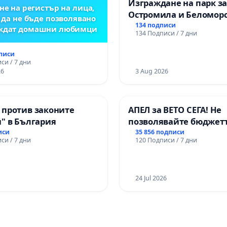
Изграждане на парк з
не на регистър на лица,
Остромила и Беломор
 да не бъде позволявано
134 подписи
еждат домашни любимци
134 Подписи / 7 дни
дписи
си / 7 дни
26
3 Aug 2026
 против законите
АПЕЛ за ВЕТО СЕГА! Не
" в България
позволявайте бюджетъ
Радев да открадне пар
иси
35 856 подписи
си / 7 дни
120 Подписи / 7 дни
правата ни в тъмното
24 Jul 2026