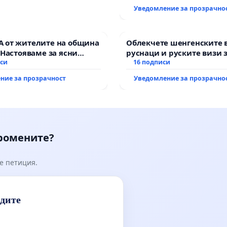
Уведомление за прозрачно
 от жителите на община
Облекчете шенгенските 
 Настояваме за ясни
руснаци и руските визи 
от “Елаците-МЕД” АД и от
иси
българи
16 подписи
, че ще се изпълнят
ние за прозрачност
Уведомление за прозрачно
кологични норми!
промените?
е петиция.
идите