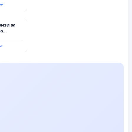
ст
визи за
за
ст