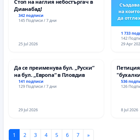
Стоп на наглия небостъргач в
Създава
Дианабад!
на които
342 подписи
да отгл
145 Подписи / 7 дни
1 733 по
142 Подпи
25 Jul 2026
29 Apr 20
Да се преименува бул. „Руски“
Петиция
на бул. „Европа“ в Пловдив
"бухалки
141 подписи
536 подп
129 Подписи / 7 дни
126 Подпи
29 Jul 2026
8 Jul 2026
1
2
3
4
5
6
7
»