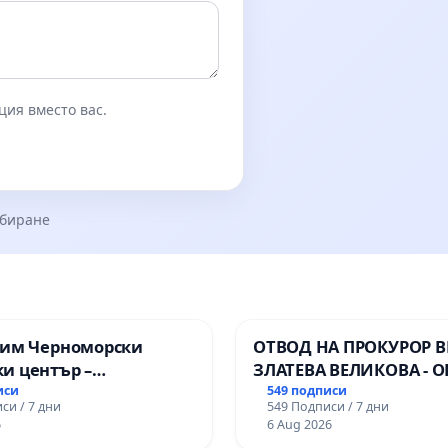
ция вместо вас.
збиране
зим Черноморски
ОТВОД НА ПРОКУРОР 
и център –
ЗЛАТЕВА ВЕЛИКОВА - О
ство за младите на
ДОБРИЧ
иси
549 подписи
си / 7 дни
549 Подписи / 7 дни
6
6 Aug 2026