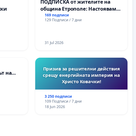
а
ПОДПИСКА от жителите на
ски
община Етрополе: Настояваме
за ясни гаранции от “Елаците-
169 подписи
129 Подписи / 7 дни
МЕД” АД и от държавата, че ще
се изпълнят всички
екологични норми!
31 Jul 2026
Призив за решителни действия
т на
срещу енергийната империя на
ите и
Христо Ковачки!
3 250 подписи
109 Подписи / 7 дни
18 Jun 2026