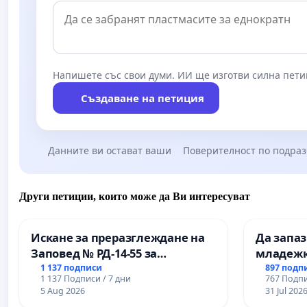
Напишете със свои думи. ИИ ще изготви силна пети
Създаване на петиция
Данните ви остават ваши
Поверителност по подра
Други петиции, които може да Ви интересуват
Искане за преразглеждане на
Да запа
Заповед № РД-14-55 за
младежк
вливането на
простран
1 137 подписи
897 подп
1 137 Подписи / 7 дни
767 Подпи
Професионалната гимназия по
Варна
5 Aug 2026
31 Jul 202
промишлени технологии в