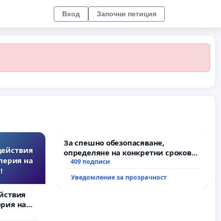
Вход
Започни петиция
За спешно обезопасяване,
действия
определяне на конкретни срокове
перия на
и извършване на цялостна
409 подписи
!
рехабилитация на
Уведомление за прозрачност
републиканския път между пътен
възел АМ „Тракия“ - гр. Ихтиман - с.
йствия
Мирово - к.к. Момин проход
рия на