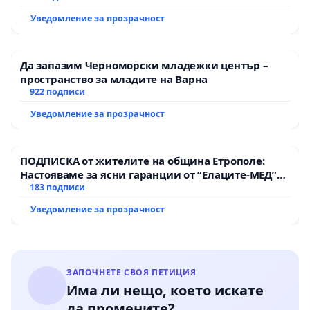
Уведомление за прозрачност
Да запазим Черноморски младежки център –
пространство за младите на Варна
922 подписи
Уведомление за прозрачност
ПОДПИСКА от жителите на община Етрополе:
Настояваме за ясни гаранции от “Елаците-МЕД”
АД и от държавата, че ще се изпълнят всички
183 подписи
екологични норми!
Уведомление за прозрачност
ЗАПОЧНЕТЕ СВОЯ ПЕТИЦИЯ
Има ли нещо, което искате
да промените?