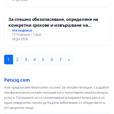
За спешно обезопасяване, определяне на
конкретни срокове и извършване на
цялостна рехабилитация на
416 подписи
72 Подписи / 7 дни
републиканския път между пътен възел АМ
28 Jul 2026
„Тракия“ - гр. Ихтиман - с. Мирово - к.к.
Момин проход
1
2
3
4
5
6
7
»
Peticiq.com
Ние предлагаме безплатен хостинг за онлайн петиции. Създайте
професионална онлайн петиция като използвате нашата мощна
услуга. Петициите ни са споменавани в медиите всеки ден и са
един невероятен начин да бъдете забелязани от обществото и
отговорните лица.