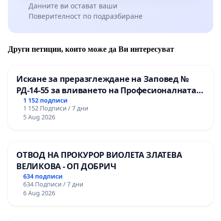
Данните ви остават ваши
Поверителност по подразбиране
Други петиции, които може да Ви интересуват
Искане за преразглеждане на Заповед №
РД-14-55 за вливането на Професионалната
гимназия по промишлени технологии в
1 152 подписи
1 152 Подписи / 7 дни
Професионалната гимназия по икономика и
5 Aug 2026
мениджмънт – гр. Пазарджик
ОТВОД НА ПРОКУРОР ВИОЛЕТА ЗЛАТЕВА
ВЕЛИКОВА - ОП ДОБРИЧ
634 подписи
634 Подписи / 7 дни
6 Aug 2026