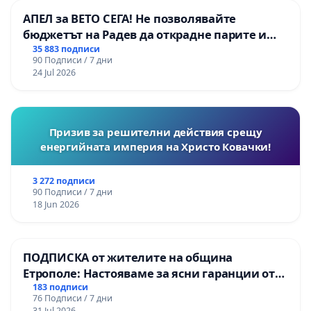
АПЕЛ за ВЕТО СЕГА! Не позволявайте
бюджетът на Радев да открадне парите и
правата ни в тъмното
35 883 подписи
90 Подписи / 7 дни
24 Jul 2026
Призив за решителни действия срещу
енергийната империя на Христо Ковачки!
3 272 подписи
90 Подписи / 7 дни
18 Jun 2026
ПОДПИСКА от жителите на община
Етрополе: Настояваме за ясни гаранции от
“Елаците-МЕД” АД и от държавата, че ще се
183 подписи
76 Подписи / 7 дни
изпълнят всички екологични норми!
31 Jul 2026