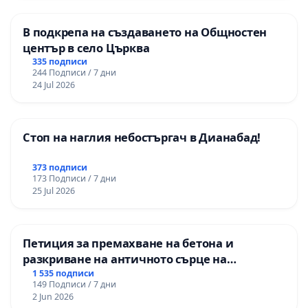
гимназия „
В подкрепа на създаването на Общностен
център в село Църква
335 подписи
244 Подписи / 7 дни
24 Jul 2026
Стоп на наглия небостъргач в Дианабад!
373 подписи
173 Подписи / 7 дни
25 Jul 2026
Петиция за премахване на бетона и
разкриване на античното сърце на
Могиланската могила във Враца
1 535 подписи
149 Подписи / 7 дни
2 Jun 2026