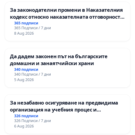
За законодателни промени в Наказателния
кодекс относно наказателната отговорност
на непълнолетните при особено тежки
365 подписи
365 Подписи / 7 дни
умишлени престъпления
8 Aug 2026
Да дадем законен път на българските
домашни и занаятчийски храни
340 подписи
340 Подписи / 7 дни
5 Aug 2026
За незабавно осигуряване на предвидима
организация на учебния процес и
гарантиране на правото на равнопоставено
326 подписи
326 Подписи / 7 дни
и качествено образование на учениците от
6 Aug 2026
ОУ „Княз Александър I“ и Хуманитарна