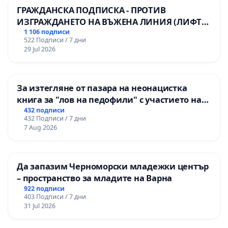
ГРАЖДАНСКА ПОДПИСКА - ПРОТИВ
ИЗГРАЖДАНЕТО НА ВЪЖЕНА ЛИНИЯ (ЛИФТ)
НА ТЕРИТОРИЯТА НА ПРИРОДНА
1 106 подписи
522 Подписи / 7 дни
ЗАБЕЛЕЖИТЕЛНОСТ „ХЪЛМ НА
29 Jul 2026
ОСВОБОДИТЕЛИТЕ“ (БУНАРДЖИК)
За изтегляне от пазара на неонацистка
книга за "лов на педофили" с участието на
деца
432 подписи
432 Подписи / 7 дни
7 Aug 2026
Да запазим Черноморски младежки център
– пространство за младите на Варна
922 подписи
403 Подписи / 7 дни
31 Jul 2026