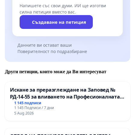
Напишете със свои думи. ИИ ще изготви
силна петиция вместо вас.
Създаване на петиция
Данните ви остават ваши
Поверителност по подразбиране
Други петиции, които може да Ви интересуват
Искане за преразглеждане на Заповед №
РД-14-55 за вливането на Професионалната
гимназия по промишлени технологии в
1 145 подписи
1 145 Подписи / 7 дни
Професионалната гимназия по икономика и
5 Aug 2026
мениджмънт – гр. Пазарджик