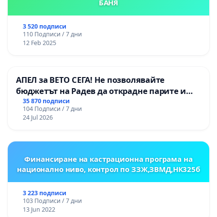
БАНЯ
3 520 подписи
110 Подписи / 7 дни
12 Feb 2025
АПЕЛ за ВЕТО СЕГА! Не позволявайте
бюджетът на Радев да открадне парите и
правата ни в тъмното
35 870 подписи
104 Подписи / 7 дни
24 Jul 2026
Финансиране на кастрационна програма на
национално ниво, контрол по ЗЗЖ,ЗВМД,НК325б
3 223 подписи
103 Подписи / 7 дни
13 Jun 2022