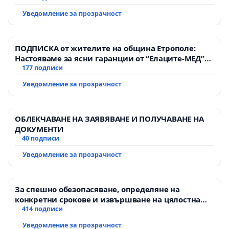
Уведомление за прозрачност
ПОДПИСКА от жителите на община Етрополе:
Настояваме за ясни гаранции от “Елаците-МЕД”
АД и от държавата, че ще се изпълнят всички
177 подписи
екологични норми!
Уведомление за прозрачност
ОБЛЕКЧАВАНЕ НА ЗАЯВЯВАНЕ И ПОЛУЧАВАНЕ НА
ДОКУМЕНТИ
40 подписи
Уведомление за прозрачност
За спешно обезопасяване, определяне на
конкретни срокове и извършване на цялостна
рехабилитация на републиканския път между
414 подписи
пътен възел АМ „Тракия“ - гр. Ихтиман - с.
Уведомление за прозрачност