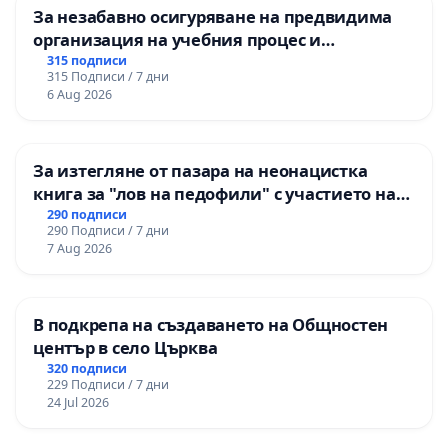
За незабавно осигуряване на предвидима
организация на учебния процес и
гарантиране на правото на равнопоставено
315 подписи
315 Подписи / 7 дни
и качествено образование на учениците от
6 Aug 2026
ОУ „Княз Александър I“ и Хуманитарна
гимназия „
За изтегляне от пазара на неонацистка
книга за "лов на педофили" с участието на
деца
290 подписи
290 Подписи / 7 дни
7 Aug 2026
В подкрепа на създаването на Общностен
център в село Църква
320 подписи
229 Подписи / 7 дни
24 Jul 2026