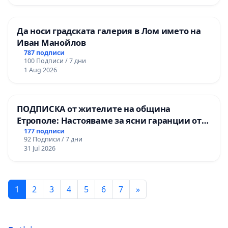
Да носи градската галерия в Лом името на
Иван Манойлов
787 подписи
100 Подписи / 7 дни
1 Aug 2026
ПОДПИСКА от жителите на община
Етрополе: Настояваме за ясни гаранции от
“Елаците-МЕД” АД и от държавата, че ще се
177 подписи
92 Подписи / 7 дни
изпълнят всички екологични норми!
31 Jul 2026
1
2
3
4
5
6
7
»