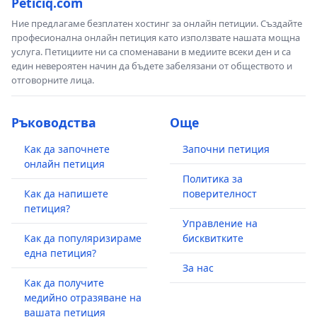
Peticiq.com
Ние предлагаме безплатен хостинг за онлайн петиции. Създайте
професионална онлайн петиция като използвате нашата мощна
услуга. Петициите ни са споменавани в медиите всеки ден и са
един невероятен начин да бъдете забелязани от обществото и
отговорните лица.
Ръководства
Още
Как да започнете
Започни петиция
онлайн петиция
Политика за
Как да напишете
поверителност
петиция?
Управление на
Как да популяризираме
бисквитките
една петиция?
За нас
Как да получите
медийно отразяване на
вашата петиция