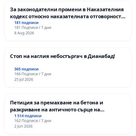
За законодателни промени в Наказателния
кодекс относно наказателната отговорност
на непълнолетните при особено тежки
181 подписи
181 Подписи / 7 дни
умишлени престъпления
8 Aug 2026
Стоп на наглия небостъргач в Дианабад!
365 подписи
166 Подписи / 7 дни
25 Jul 2026
Петиция за премахване на бетона и
разкриване на античното сърце на
Могиланската могила във Враца
1 514 подписи
162 Подписи / 7 дни
2 Jun 2026