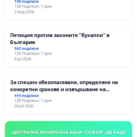
138 подписи
138 Подписи / 7 дни
3 Aug 2026
Петиция против законите "бухалки" в
България
542 подписи
129 Подписи / 7 дни
8 Jul 2026
За спешно обезопасяване, определяне на
конкретни срокове и извършване на
цялостна рехабилитация на
414 подписи
128 Подписи / 7 дни
републиканския път между пътен възел АМ
28 Jul 2026
„Тракия“ - гр. Ихтиман - с. Мирово - к.к.
Момин проход
ЦЕНТРАЛНА МИНЕРАЛНА БАНЯ "СОФИЯ"-ДА БЪДЕ