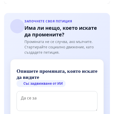
Мирово - к.к. Момин проход
ЗАПОЧНЕТЕ СВОЯ ПЕТИЦИЯ
Има ли нещо, което искате
да промените?
Промяната не се случва, ако мълчите.
Стартирайте социално движение, като
създадете петиция.
Опишете промяната, която искате
да видите
Със задвижване от ИИ