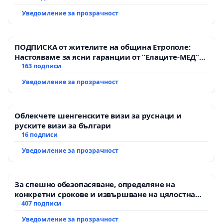
Уведомление за прозрачност
ПОДПИСКА от жителите на община Етрополе:
Настояваме за ясни гаранции от “Елаците-МЕД”
АД и от държавата, че ще се изпълнят всички
163 подписи
екологични норми!
Уведомление за прозрачност
Облекчете шенгенските визи за руснаци и
руските визи за българи
16 подписи
Уведомление за прозрачност
За спешно обезопасяване, определяне на
конкретни срокове и извършване на цялостна
рехабилитация на републиканския път между
407 подписи
пътен възел АМ „Тракия“ - гр. Ихтиман - с.
Уведомление за прозрачност