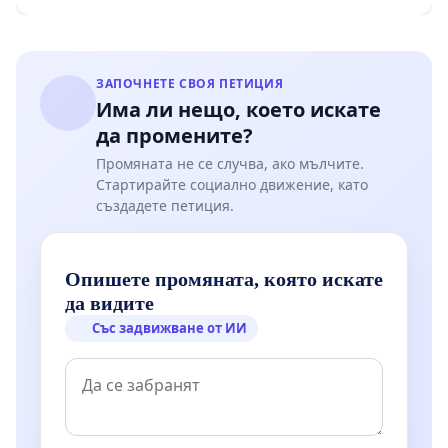
Мирово - к.к. Момин проход
ЗАПОЧНЕТЕ СВОЯ ПЕТИЦИЯ
Има ли нещо, което искате
да промените?
Промяната не се случва, ако мълчите.
Стартирайте социално движение, като
създадете петиция.
Опишете промяната, която искате
да видите
Със задвижване от ИИ