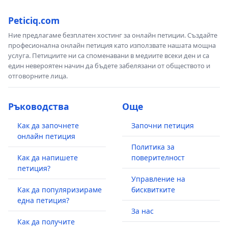
Peticiq.com
Ние предлагаме безплатен хостинг за онлайн петиции. Създайте
професионална онлайн петиция като използвате нашата мощна
услуга. Петициите ни са споменавани в медиите всеки ден и са
един невероятен начин да бъдете забелязани от обществото и
отговорните лица.
Ръководства
Още
Как да започнете
Започни петиция
онлайн петиция
Политика за
Как да напишете
поверителност
петиция?
Управление на
Как да популяризираме
бисквитките
една петиция?
За нас
Как да получите