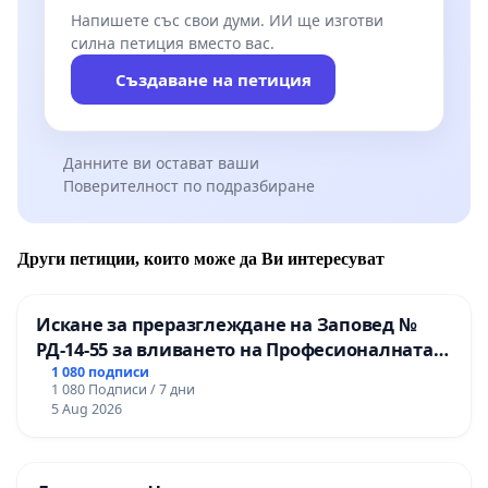
Напишете със свои думи. ИИ ще изготви
силна петиция вместо вас.
Създаване на петиция
Данните ви остават ваши
Поверителност по подразбиране
Други петиции, които може да Ви интересуват
Искане за преразглеждане на Заповед №
РД-14-55 за вливането на Професионалната
гимназия по промишлени технологии в
1 080 подписи
1 080 Подписи / 7 дни
Професионалната гимназия по икономика и
5 Aug 2026
мениджмънт – гр. Пазарджик