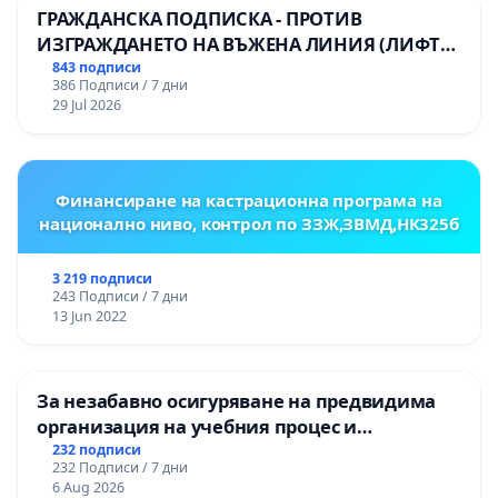
ГРАЖДАНСКА ПОДПИСКА - ПРОТИВ
ИЗГРАЖДАНЕТО НА ВЪЖЕНА ЛИНИЯ (ЛИФТ)
НА ТЕРИТОРИЯТА НА ПРИРОДНА
843 подписи
386 Подписи / 7 дни
ЗАБЕЛЕЖИТЕЛНОСТ „ХЪЛМ НА
29 Jul 2026
ОСВОБОДИТЕЛИТЕ“ (БУНАРДЖИК)
Финансиране на кастрационна програма на
национално ниво, контрол по ЗЗЖ,ЗВМД,НК325б
3 219 подписи
243 Подписи / 7 дни
13 Jun 2022
За незабавно осигуряване на предвидима
организация на учебния процес и
гарантиране на правото на равнопоставено
232 подписи
232 Подписи / 7 дни
и качествено образование на учениците от
6 Aug 2026