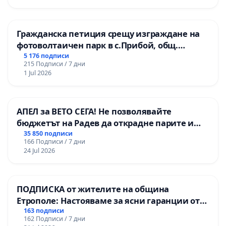
ОУ „Княз Александър I“ и Хуманитарна
гимназия „
Гражданска петиция срещу изграждане на
фотоволтаичен парк в с.Прибой, общ.
Радомир
5 176 подписи
215 Подписи / 7 дни
1 Jul 2026
АПЕЛ за ВЕТО СЕГА! Не позволявайте
бюджетът на Радев да открадне парите и
правата ни в тъмното
35 850 подписи
166 Подписи / 7 дни
24 Jul 2026
ПОДПИСКА от жителите на община
Етрополе: Настояваме за ясни гаранции от
“Елаците-МЕД” АД и от държавата, че ще се
163 подписи
162 Подписи / 7 дни
изпълнят всички екологични норми!