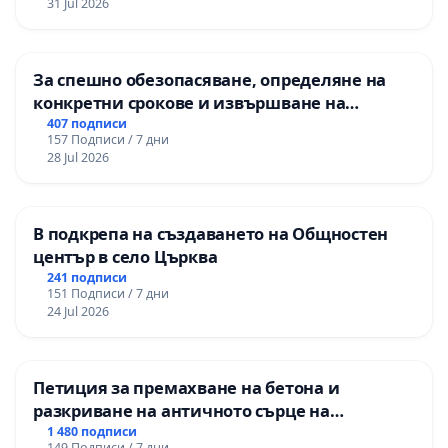
31 Jul 2026
За спешно обезопасяване, определяне на
конкретни срокове и извършване на
цялостна рехабилитация на
407 подписи
157 Подписи / 7 дни
републиканския път между пътен възел АМ
28 Jul 2026
„Тракия“ - гр. Ихтиман - с. Мирово - к.к.
Момин проход
В подкрепа на създаването на Общностен
център в село Църква
241 подписи
151 Подписи / 7 дни
24 Jul 2026
Петиция за премахване на бетона и
разкриване на античното сърце на
Могиланската могила във Враца
1 480 подписи
149 Подписи / 7 дни