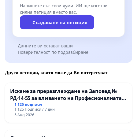
Напишете със свои думи. ИИ ще изготви
силна петиция вместо вас.
Създаване на петиция
Данните ви остават ваши
Поверителност по подразбиране
Други петиции, които може да Ви интересуват
Искане за преразглеждане на Заповед №
РД-14-55 за вливането на Професионалната
гимназия по промишлени технологии в
1 125 подписи
1 125 Подписи / 7 дни
Професионалната гимназия по икономика и
5 Aug 2026
мениджмънт – гр. Пазарджик