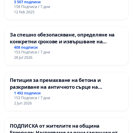
3 507 подписи
158 Подписи / 7 дни
12 Feb 2025
За спешно обезопасяване, определяне на
конкретни срокове и извършване на
цялостна рехабилитация на
408 подписи
153 Подписи / 7 дни
републиканския път между пътен възел АМ
28 Jul 2026
„Тракия“ - гр. Ихтиман - с. Мирово - к.к.
Момин проход
Петиция за премахване на бетона и
разкриване на античното сърце на
Могиланската могила във Враца
1 492 подписи
153 Подписи / 7 дни
2 Jun 2026
ПОДПИСКА от жителите на община
Етрополе: Настояваме за ясни гаранции от