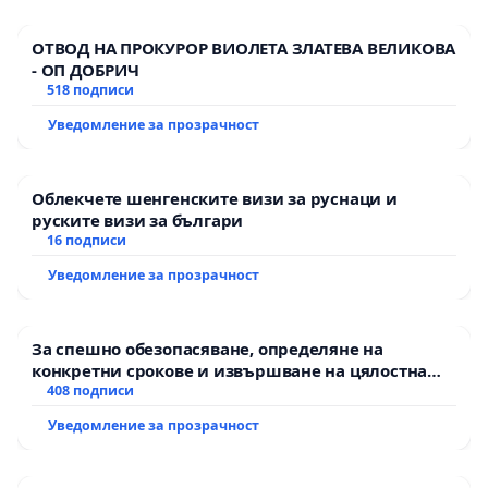
ОТВОД НА ПРОКУРОР ВИОЛЕТА ЗЛАТЕВА ВЕЛИКОВА
- ОП ДОБРИЧ
518 подписи
Уведомление за прозрачност
Облекчете шенгенските визи за руснаци и
руските визи за българи
16 подписи
Уведомление за прозрачност
За спешно обезопасяване, определяне на
конкретни срокове и извършване на цялостна
рехабилитация на републиканския път между
408 подписи
пътен възел АМ „Тракия“ - гр. Ихтиман - с.
Уведомление за прозрачност
Мирово - к.к. Момин проход