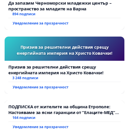
Да запазим Черноморски младежки център –
пространство за младите на Варна
894 подписи
Уведомление за прозрачност
Призив за решителни действия срещу
енергийната империя на Христо Ковачки!
Призив за решителни действия срещу
енергийната империя на Христо Ковачки!
3 248 подписи
Уведомление за прозрачност
ПОДПИСКА от жителите на община Етрополе:
Настояваме за ясни гаранции от “Елаците-МЕД”
АД и от държавата, че ще се изпълнят всички
164 подписи
екологични норми!
Уведомление за прозрачност