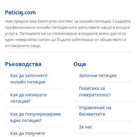
Peticiq.com
Ние предлагаме безплатен хостинг за онлайн петиции. Създайте
професионална онлайн петиция като използвате нашата мощна
услуга. Петициите ни са споменавани в медиите всеки ден и са
един невероятен начин да бъдете забелязани от обществото и
отговорните лица.
Ръководства
Още
Как да започнете
Започни петиция
онлайн петиция
Политика за
Как да напишете
поверителност
петиция?
Управление на
Как да популяризираме
бисквитките
една петиция?
За нас
Как да получите