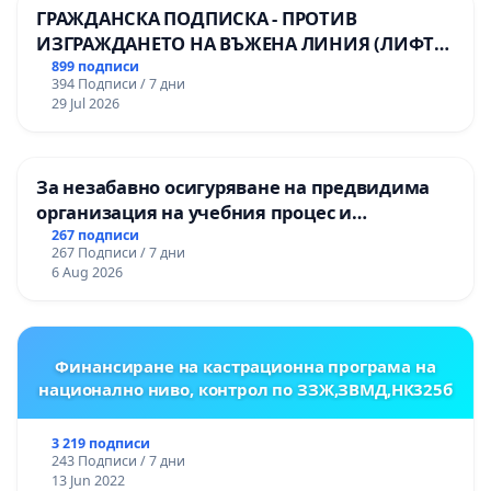
ГРАЖДАНСКА ПОДПИСКА - ПРОТИВ
ИЗГРАЖДАНЕТО НА ВЪЖЕНА ЛИНИЯ (ЛИФТ)
НА ТЕРИТОРИЯТА НА ПРИРОДНА
899 подписи
394 Подписи / 7 дни
ЗАБЕЛЕЖИТЕЛНОСТ „ХЪЛМ НА
29 Jul 2026
ОСВОБОДИТЕЛИТЕ“ (БУНАРДЖИК)
За незабавно осигуряване на предвидима
организация на учебния процес и
гарантиране на правото на равнопоставено
267 подписи
267 Подписи / 7 дни
и качествено образование на учениците от
6 Aug 2026
ОУ „Княз Александър I“ и Хуманитарна
гимназия „
Финансиране на кастрационна програма на
национално ниво, контрол по ЗЗЖ,ЗВМД,НК325б
3 219 подписи
243 Подписи / 7 дни
13 Jun 2022