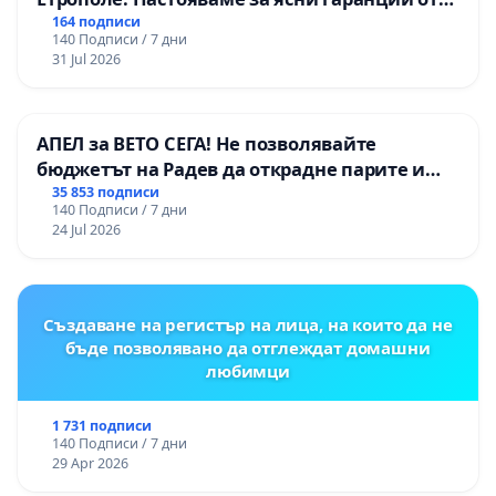
“Елаците-МЕД” АД и от държавата, че ще се
164 подписи
140 Подписи / 7 дни
изпълнят всички екологични норми!
31 Jul 2026
АПЕЛ за ВЕТО СЕГА! Не позволявайте
бюджетът на Радев да открадне парите и
правата ни в тъмното
35 853 подписи
140 Подписи / 7 дни
24 Jul 2026
Създаване на регистър на лица, на които да не
бъде позволявано да отглеждат домашни
любимци
1 731 подписи
140 Подписи / 7 дни
29 Apr 2026