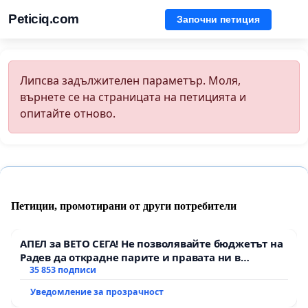
Peticiq.com
Започни петиция
Липсва задължителен параметър. Моля,
върнете се на страницата на петицията и
опитайте отново.
Петиции, промотирани от други потребители
АПЕЛ за ВЕТО СЕГА! Не позволявайте бюджетът на
Радев да открадне парите и правата ни в
тъмното
35 853 подписи
Уведомление за прозрачност