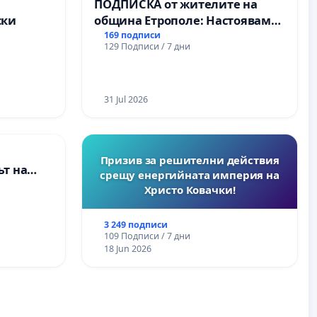
а
ПОДПИСКА от жителите на
ски
община Етрополе: Настояваме
за ясни гаранции от “Елаците-
169 подписи
129 Подписи / 7 дни
МЕД” АД и от държавата, че ще
се изпълнят всички
екологични норми!
31 Jul 2026
Призив за решителни действия
т на
срещу енергийната империя на
ите и
Христо Ковачки!
3 249 подписи
109 Подписи / 7 дни
18 Jun 2026