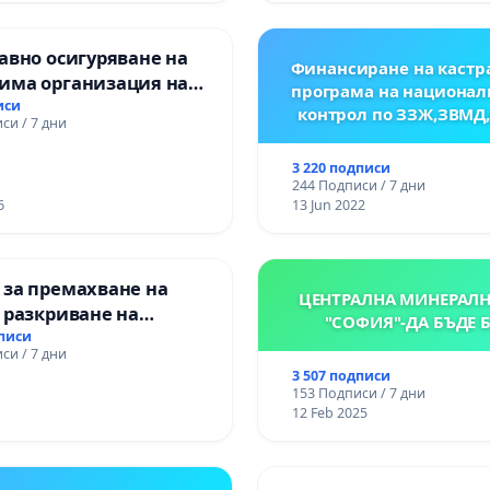
авно осигуряване на
Финансиране на кастр
има организация на
програма на национал
процес и гарантиране
иси
контрол по ЗЗЖ,ЗВМД
си / 7 дни
то на равнопоставено
вено образование на
3 220 подписи
е от ОУ „Княз
244 Подписи / 7 дни
ър I“ и Хуманитарна
6
13 Jun 2022
я „
 за премахване на
ЦЕНТРАЛНА МИНЕРАЛН
 разкриване на
"СОФИЯ"-ДА БЪДЕ 
то сърце на
дписи
си / 7 дни
ската могила във
3 507 подписи
153 Подписи / 7 дни
12 Feb 2025