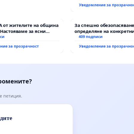
Уведомление за прозрачно
 от жителите на община
За спешно обезопасяване
 Настояваме за ясни
определяне на конкретни
от “Елаците-МЕД” АД и от
иси
и извършване на цялост
409 подписи
, че ще се изпълнят
рехабилитация на
ние за прозрачност
Уведомление за прозрачно
кологични норми!
републиканския път меж
възел АМ „Тракия“ - гр. И
Мирово - к.к. Момин про
промените?
е петиция.
идите