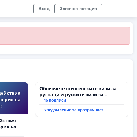
Вход
Започни петиция
Облекчете шенгенските визи за
действия
руснаци и руските визи за
перия на
българи
16 подписи
!
Уведомление за прозрачност
йствия
рия на