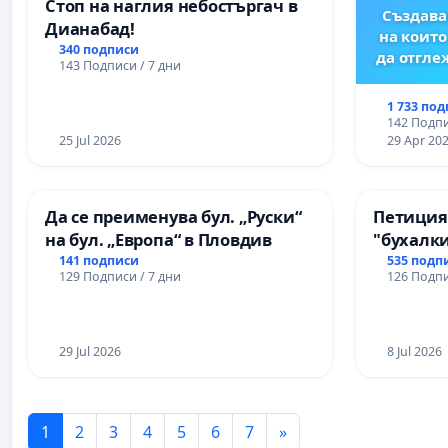
Стоп на наглия небостъргач в
Създава
Дианабад!
на които
340 подписи
да отгл
143 Подписи / 7 дни
1 733 по
142 Подпи
25 Jul 2026
29 Apr 20
Да се преименува бул. „Руски“
Петиция
на бул. „Европа“ в Пловдив
"бухалки
141 подписи
535 подп
129 Подписи / 7 дни
126 Подпи
29 Jul 2026
8 Jul 2026
1
2
3
4
5
6
7
»