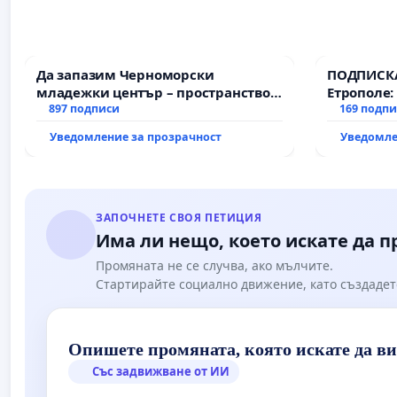
Да запазим Черноморски
ПОДПИСКА
младежки център – пространство
Етрополе:
за младите на Варна
897 подписи
гаранции 
169 подп
държавата
Уведомление за прозрачност
Уведомле
всички е
ЗАПОЧНЕТЕ СВОЯ ПЕТИЦИЯ
Има ли нещо, което искате да 
Промяната не се случва, ако мълчите.
Стартирайте социално движение, като създадет
Опишете промяната, която искате да в
Със задвижване от ИИ