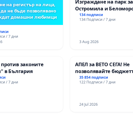
Изграждане на парк з
не на регистър на лица,
Остромила и Беломор
 да не бъде позволявано
134 подписи
еждат домашни любимци
134 Подписи / 7 дни
дписи
си / 7 дни
26
3 Aug 2026
 против законите
АПЕЛ за ВЕТО СЕГА! Не
" в България
позволявайте бюджетъ
Радев да открадне пар
иси
35 854 подписи
си / 7 дни
122 Подписи / 7 дни
правата ни в тъмното
24 Jul 2026