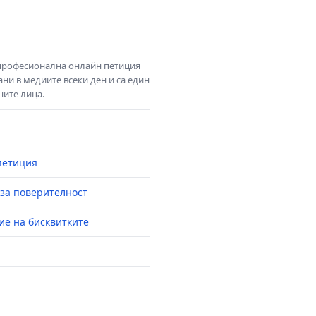
 професионална онлайн петиция
ни в медиите всеки ден и са един
ните лица.
петиция
за поверителност
ие на бисквитките