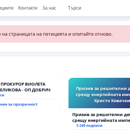
ициите
Контакти
За нас
Търси
 на страницата на петицията и опитайте отново.
 ПРОКУРОР ВИОЛЕТА
Призив за решителни 
ВЕЛИКОВА - ОП ДОБРИЧ
срещу енергийната им
иси
Христо Ковачки
ние за прозрачност
Призив за решителни де
срещу енергийната импе
Христо Ковачки!
3 249 подписи