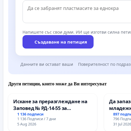
Напишете със свои думи. ИИ ще изготви силна пети
Създаване на петиция
Данните ви остават ваши
Поверителност по подра
Други петиции, които може да Ви интересуват
Искане за преразглеждане на
Да запа
Заповед № РД-14-55 за
младежк
вливането на
простран
1 136 подписи
897 подп
1 136 Подписи / 7 дни
796 Подпи
Професионалната гимназия по
Варна
5 Aug 2026
31 Jul 202
промишлени технологии в