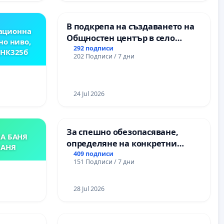
В подкрепа на създаването на
ационна
Общностен център в село
но ниво,
Църква
292 подписи
,НК325б
202 Подписи / 7 дни
24 Jul 2026
За спешно обезопасяване,
А БАНЯ
определяне на конкретни
БАНЯ
срокове и извършване на
409 подписи
151 Подписи / 7 дни
цялостна рехабилитация на
републиканския път между
пътен възел АМ „Тракия“ - гр.
28 Jul 2026
Ихтиман - с. Мирово - к.к.
Момин проход