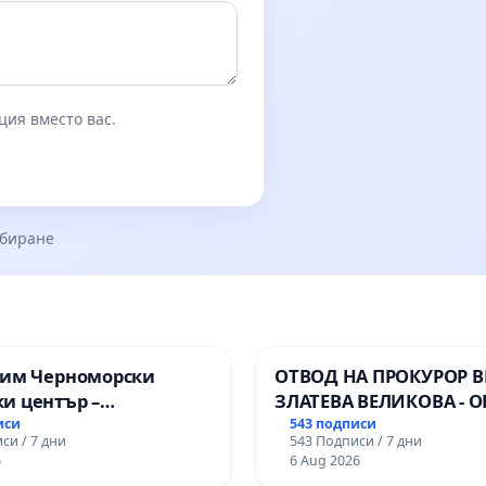
ция вместо вас.
збиране
зим Черноморски
ОТВОД НА ПРОКУРОР 
и център –
ЗЛАТЕВА ВЕЛИКОВА - О
ство за младите на
ДОБРИЧ
иси
543 подписи
си / 7 дни
543 Подписи / 7 дни
6
6 Aug 2026