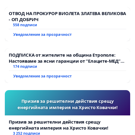
ОТВОД НА ПРОКУРОР ВИОЛЕТА ЗЛАТЕВА ВЕЛИКОВА
- ОП ДОБРИЧ
558 подписи
Уведомление за прозрачност
ПОДПИСКА от жителите на община Етрополе:
Настояваме за ясни гаранции от “Елаците-МЕД”
АД и от държавата, че ще се изпълнят всички
174 подписи
екологични норми!
Уведомление за прозрачност
Призив за решителни действия срещу
енергийната империя на Христо Ковачки!
Призив за решителни действия срещу
енергийната империя на Христо Ковачки!
3 252 подписи