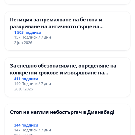
Петиция за премахване на бетона и
разкриване на античното сърце на
Могиланската могила във Враца
1 503 подписи
157 Подписи / 7 дни
2 Jun 2026
За спешно обезопасяване, определяне на
конкретни срокове и извършване на
цялостна рехабилитация на
411 подписи
149 Подписи / 7 дни
републиканския път между пътен възел АМ
28 Jul 2026
„Тракия“ - гр. Ихтиман - с. Мирово - к.к.
Момин проход
Стоп на наглия небостъргач в Дианабад!
344 подписи
147 Подписи / 7 дни