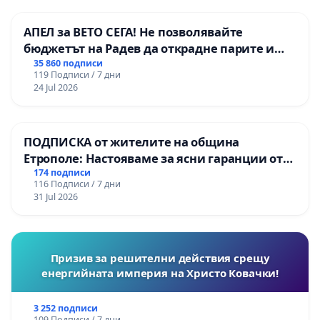
АПЕЛ за ВЕТО СЕГА! Не позволявайте
бюджетът на Радев да открадне парите и
правата ни в тъмното
35 860 подписи
119 Подписи / 7 дни
24 Jul 2026
ПОДПИСКА от жителите на община
Етрополе: Настояваме за ясни гаранции от
“Елаците-МЕД” АД и от държавата, че ще се
174 подписи
116 Подписи / 7 дни
изпълнят всички екологични норми!
31 Jul 2026
Призив за решителни действия срещу
енергийната империя на Христо Ковачки!
3 252 подписи
109 Подписи / 7 дни