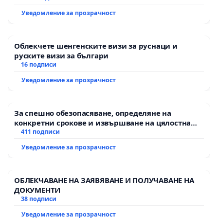
Уведомление за прозрачност
Облекчете шенгенските визи за руснаци и
руските визи за българи
16 подписи
Уведомление за прозрачност
За спешно обезопасяване, определяне на
конкретни срокове и извършване на цялостна
рехабилитация на републиканския път между
411 подписи
пътен възел АМ „Тракия“ - гр. Ихтиман - с.
Уведомление за прозрачност
Мирово - к.к. Момин проход
ОБЛЕКЧАВАНЕ НА ЗАЯВЯВАНЕ И ПОЛУЧАВАНЕ НА
ДОКУМЕНТИ
38 подписи
Уведомление за прозрачност