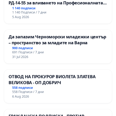
РД-14-55 за вливането на Професионалната
гимназия по промишлени технологии в
1 140 подписи
1 140 Подписи / 7 дни
Професионалната гимназия по икономика и
5 Aug 2026
мениджмънт – гр. Пазарджик
Да запазим Черноморски младежки център
– пространство за младите на Варна
900 подписи
691 Подписи / 7 дни
31 Jul 2026
ОТВОД НА ПРОКУРОР ВИОЛЕТА ЗЛАТЕВА
ВЕЛИКОВА - ОП ДОБРИЧ
558 подписи
558 Подписи / 7 дни
6 Aug 2026