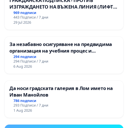
ГРАЖДАНСКА ПОДПИСКА - ПРОТИВ
ИЗГРАЖДАНЕТО НА ВЪЖЕНА ЛИНИЯ (ЛИФТ)
НА ТЕРИТОРИЯТА НА ПРИРОДНА
969 подписи
443 Подписи / 7 дни
ЗАБЕЛЕЖИТЕЛНОСТ „ХЪЛМ НА
29 Jul 2026
ОСВОБОДИТЕЛИТЕ“ (БУНАРДЖИК)
За незабавно осигуряване на предвидима
организация на учебния процес и
гарантиране на правото на равнопоставено
294 подписи
294 Подписи / 7 дни
и качествено образование на учениците от
6 Aug 2026
ОУ „Княз Александър I“ и Хуманитарна
гимназия „
Да носи градската галерия в Лом името на
Иван Манойлов
786 подписи
293 Подписи / 7 дни
1 Aug 2026