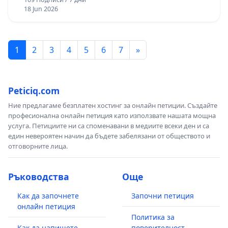
18 Jun 2026
1
2
3
4
5
6
7
»
Peticiq.com
Ние предлагаме безплатен хостинг за онлайн петиции. Създайте
професионална онлайн петиция като използвате нашата мощна
услуга. Петициите ни са споменавани в медиите всеки ден и са
един невероятен начин да бъдете забелязани от обществото и
отговорните лица.
Ръководства
Още
Как да започнете
Започни петиция
онлайн петиция
Политика за
Как да напишете
поверителност