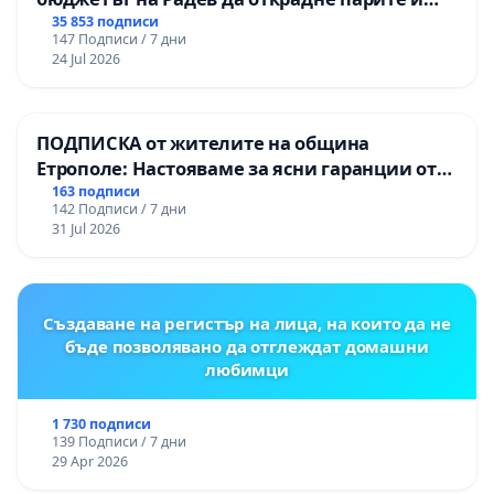
правата ни в тъмното
35 853 подписи
147 Подписи / 7 дни
24 Jul 2026
ПОДПИСКА от жителите на община
Етрополе: Настояваме за ясни гаранции от
“Елаците-МЕД” АД и от държавата, че ще се
163 подписи
142 Подписи / 7 дни
изпълнят всички екологични норми!
31 Jul 2026
Създаване на регистър на лица, на които да не
бъде позволявано да отглеждат домашни
любимци
1 730 подписи
139 Подписи / 7 дни
29 Apr 2026