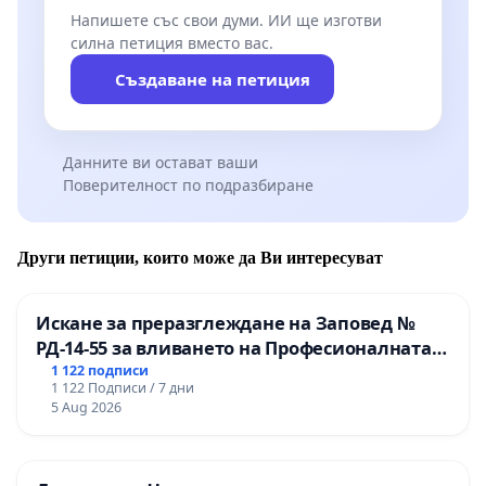
Напишете със свои думи. ИИ ще изготви
силна петиция вместо вас.
Създаване на петиция
Данните ви остават ваши
Поверителност по подразбиране
Други петиции, които може да Ви интересуват
Искане за преразглеждане на Заповед №
РД-14-55 за вливането на Професионалната
гимназия по промишлени технологии в
1 122 подписи
1 122 Подписи / 7 дни
Професионалната гимназия по икономика и
5 Aug 2026
мениджмънт – гр. Пазарджик