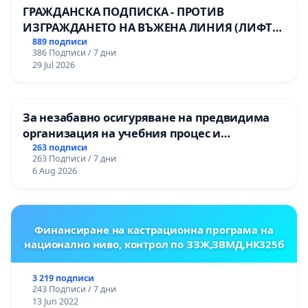
ГРАЖДАНСКА ПОДПИСКА - ПРОТИВ
ИЗГРАЖДАНЕТО НА ВЪЖЕНА ЛИНИЯ (ЛИФТ)
НА ТЕРИТОРИЯТА НА ПРИРОДНА
889 подписи
386 Подписи / 7 дни
ЗАБЕЛЕЖИТЕЛНОСТ „ХЪЛМ НА
29 Jul 2026
ОСВОБОДИТЕЛИТЕ“ (БУНАРДЖИК)
За незабавно осигуряване на предвидима
организация на учебния процес и
гарантиране на правото на равнопоставено
263 подписи
263 Подписи / 7 дни
и качествено образование на учениците от
6 Aug 2026
ОУ „Княз Александър I“ и Хуманитарна
гимназия „
Финансиране на кастрационна програма на
национално ниво, контрол по ЗЗЖ,ЗВМД,НК325б
3 219 подписи
243 Подписи / 7 дни
13 Jun 2022