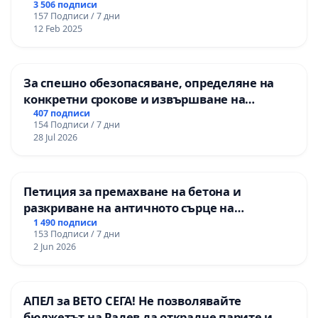
3 506 подписи
157 Подписи / 7 дни
12 Feb 2025
За спешно обезопасяване, определяне на
конкретни срокове и извършване на
цялостна рехабилитация на
407 подписи
154 Подписи / 7 дни
републиканския път между пътен възел АМ
28 Jul 2026
„Тракия“ - гр. Ихтиман - с. Мирово - к.к.
Момин проход
Петиция за премахване на бетона и
разкриване на античното сърце на
Могиланската могила във Враца
1 490 подписи
153 Подписи / 7 дни
2 Jun 2026
АПЕЛ за ВЕТО СЕГА! Не позволявайте
бюджетът на Радев да открадне парите и