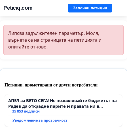
Peticiq.com
Започни петиция
Липсва задължителен параметър. Моля,
върнете се на страницата на петицията и
опитайте отново.
Петиции, промотирани от други потребители
АПЕЛ за ВЕТО СЕГА! Не позволявайте бюджетът на
Радев да открадне парите и правата ни в
тъмното
35 853 подписи
Уведомление за прозрачност