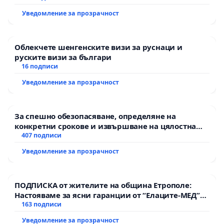
Уведомление за прозрачност
Облекчете шенгенските визи за руснаци и
руските визи за българи
16 подписи
Уведомление за прозрачност
За спешно обезопасяване, определяне на
конкретни срокове и извършване на цялостна
рехабилитация на републиканския път между
407 подписи
пътен възел АМ „Тракия“ - гр. Ихтиман - с.
Уведомление за прозрачност
Мирово - к.к. Момин проход
ПОДПИСКА от жителите на община Етрополе:
Настояваме за ясни гаранции от “Елаците-МЕД”
АД и от държавата, че ще се изпълнят всички
163 подписи
екологични норми!
Уведомление за прозрачност