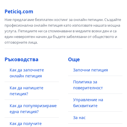
Peticiq.com
Ние предлагаме безплатен хостинг за онлайн петиции. Създайте
професионална онлайн петиция като използвате нашата мощна
услуга. Петициите ни са споменавани в медиите всеки ден и са
един невероятен начин да бъдете забелязани от обществото и
отговорните лица.
Ръководства
Още
Как да започнете
Започни петиция
онлайн петиция
Политика за
Как да напишете
поверителност
петиция?
Управление на
Как да популяризираме
бисквитките
една петиция?
За нас
Как да получите