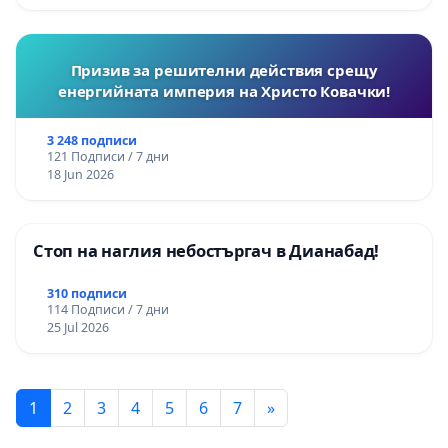
Призив за решителни действия срещу
енергийната империя на Христо Ковачки!
3 248 подписи
121 Подписи / 7 дни
18 Jun 2026
Стоп на наглия небостъргач в Дианабад!
310 подписи
114 Подписи / 7 дни
25 Jul 2026
1
2
3
4
5
6
7
»