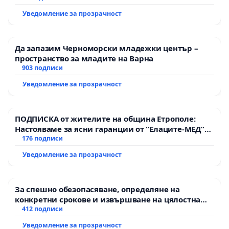
Уведомление за прозрачност
Да запазим Черноморски младежки център –
пространство за младите на Варна
903 подписи
Уведомление за прозрачност
ПОДПИСКА от жителите на община Етрополе:
Настояваме за ясни гаранции от “Елаците-МЕД”
АД и от държавата, че ще се изпълнят всички
176 подписи
екологични норми!
Уведомление за прозрачност
За спешно обезопасяване, определяне на
конкретни срокове и извършване на цялостна
рехабилитация на републиканския път между
412 подписи
пътен възел АМ „Тракия“ - гр. Ихтиман - с.
Уведомление за прозрачност