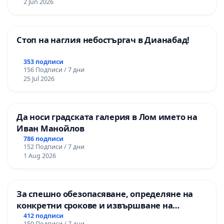
2 Jun 2026
Стоп на наглия небостъргач в Дианабад!
353 подписи
156 Подписи / 7 дни
25 Jul 2026
Да носи градската галерия в Лом името на
Иван Манойлов
786 подписи
152 Подписи / 7 дни
1 Aug 2026
За спешно обезопасяване, определяне на
конкретни срокове и извършване на
цялостна рехабилитация на
412 подписи
150 Подписи / 7 дни