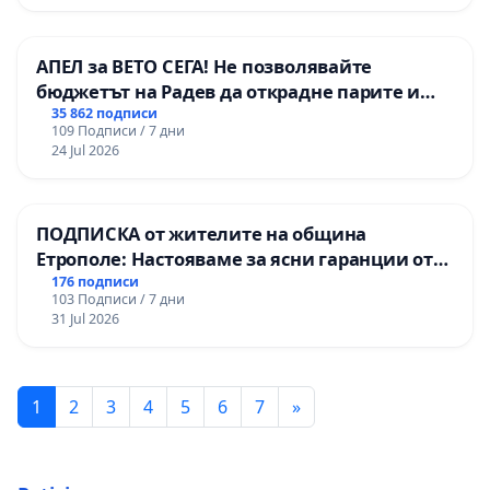
АПЕЛ за ВЕТО СЕГА! Не позволявайте
бюджетът на Радев да открадне парите и
правата ни в тъмното
35 862 подписи
109 Подписи / 7 дни
24 Jul 2026
ПОДПИСКА от жителите на община
Етрополе: Настояваме за ясни гаранции от
“Елаците-МЕД” АД и от държавата, че ще се
176 подписи
103 Подписи / 7 дни
изпълнят всички екологични норми!
31 Jul 2026
1
2
3
4
5
6
7
»