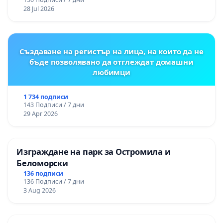
републиканския път между пътен възел АМ
28 Jul 2026
„Тракия“ - гр. Ихтиман - с. Мирово - к.к.
Момин проход
Създаване на регистър на лица, на които да не
бъде позволявано да отглеждат домашни
любимци
1 734 подписи
143 Подписи / 7 дни
29 Apr 2026
Изграждане на парк за Остромила и
Беломорски
136 подписи
136 Подписи / 7 дни
3 Aug 2026