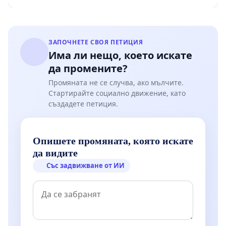
Мирово - к.к. Момин проход
ЗАПОЧНЕТЕ СВОЯ ПЕТИЦИЯ
Има ли нещо, което искате
да промените?
Промяната не се случва, ако мълчите.
Стартирайте социално движение, като
създадете петиция.
Опишете промяната, която искате
да видите
Със задвижване от ИИ