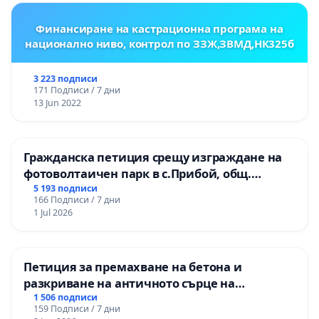
Финансиране на кастрационна програма на
национално ниво, контрол по ЗЗЖ,ЗВМД,НК325б
3 223 подписи
171 Подписи / 7 дни
13 Jun 2022
Гражданска петиция срещу изграждане на
фотоволтаичен парк в с.Прибой, общ.
Радомир
5 193 подписи
166 Подписи / 7 дни
1 Jul 2026
Петиция за премахване на бетона и
разкриване на античното сърце на
Могиланската могила във Враца
1 506 подписи
159 Подписи / 7 дни