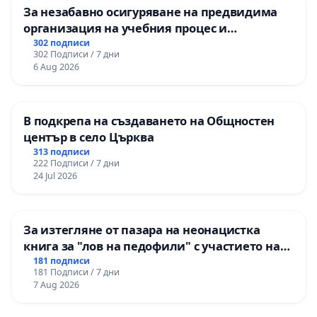
За незабавно осигуряване на предвидима
организация на учебния процес и
гарантиране на правото на равнопоставено
302 подписи
302 Подписи / 7 дни
и качествено образование на учениците от
6 Aug 2026
ОУ „Княз Александър I“ и Хуманитарна
гимназия „
В подкрепа на създаването на Общностен
център в село Църква
313 подписи
222 Подписи / 7 дни
24 Jul 2026
За изтегляне от пазара на неонацистка
книга за "лов на педофили" с участието на
деца
181 подписи
181 Подписи / 7 дни
7 Aug 2026