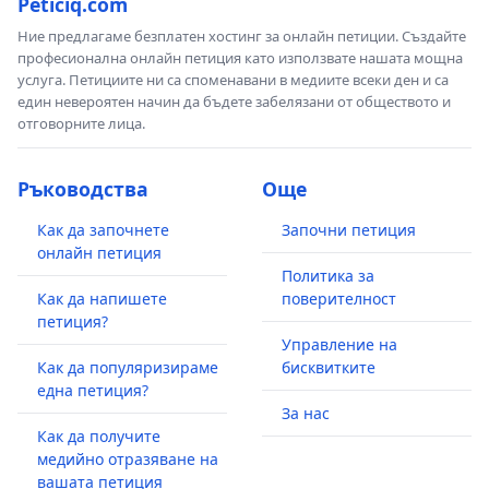
Peticiq.com
Ние предлагаме безплатен хостинг за онлайн петиции. Създайте
професионална онлайн петиция като използвате нашата мощна
услуга. Петициите ни са споменавани в медиите всеки ден и са
един невероятен начин да бъдете забелязани от обществото и
отговорните лица.
Ръководства
Още
Как да започнете
Започни петиция
онлайн петиция
Политика за
Как да напишете
поверителност
петиция?
Управление на
Как да популяризираме
бисквитките
една петиция?
За нас
Как да получите
медийно отразяване на
вашата петиция