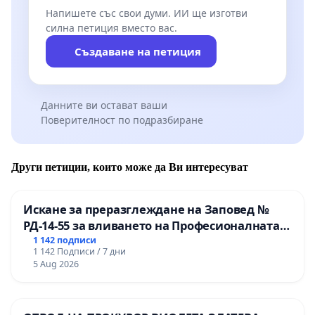
Напишете със свои думи. ИИ ще изготви
силна петиция вместо вас.
Създаване на петиция
Данните ви остават ваши
Поверителност по подразбиране
Други петиции, които може да Ви интересуват
Искане за преразглеждане на Заповед №
РД-14-55 за вливането на Професионалната
гимназия по промишлени технологии в
1 142 подписи
1 142 Подписи / 7 дни
Професионалната гимназия по икономика и
5 Aug 2026
мениджмънт – гр. Пазарджик