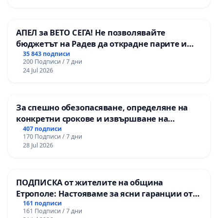
АПЕЛ за ВЕТО СЕГА! Не позволявайте
бюджетът на Радев да открадне парите и
правата ни в тъмното
35 843 подписи
200 Подписи / 7 дни
24 Jul 2026
За спешно обезопасяване, определяне на
конкретни срокове и извършване на
цялостна рехабилитация на
407 подписи
170 Подписи / 7 дни
републиканския път между пътен възел АМ
28 Jul 2026
„Тракия“ - гр. Ихтиман - с. Мирово - к.к.
Момин проход
ПОДПИСКА от жителите на община
Етрополе: Настояваме за ясни гаранции от
“Елаците-МЕД” АД и от държавата, че ще се
161 подписи
161 Подписи / 7 дни
изпълнят всички екологични норми!