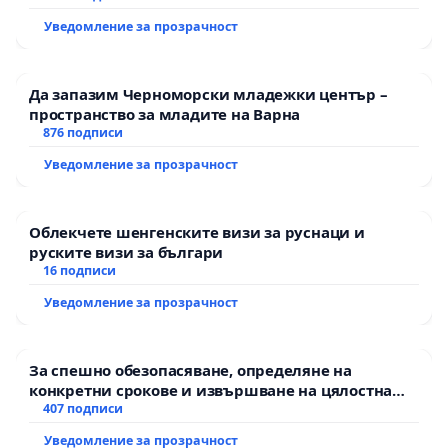
Уведомление за прозрачност
Да запазим Черноморски младежки център –
пространство за младите на Варна
876 подписи
Уведомление за прозрачност
Облекчете шенгенските визи за руснаци и
руските визи за българи
16 подписи
Уведомление за прозрачност
За спешно обезопасяване, определяне на
конкретни срокове и извършване на цялостна
рехабилитация на републиканския път между
407 подписи
пътен възел АМ „Тракия“ - гр. Ихтиман - с.
Уведомление за прозрачност