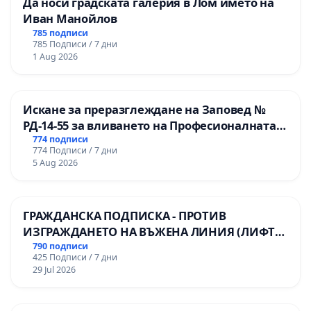
Да носи градската галерия в Лом името на
Иван Манойлов
785 подписи
785 Подписи / 7 дни
1 Aug 2026
Искане за преразглеждане на Заповед №
РД-14-55 за вливането на Професионалната
гимназия по промишлени технологии в
774 подписи
774 Подписи / 7 дни
Професионалната гимназия по икономика и
5 Aug 2026
мениджмънт – гр. Пазарджик
ГРАЖДАНСКА ПОДПИСКА - ПРОТИВ
ИЗГРАЖДАНЕТО НА ВЪЖЕНА ЛИНИЯ (ЛИФТ)
НА ТЕРИТОРИЯТА НА ПРИРОДНА
790 подписи
425 Подписи / 7 дни
ЗАБЕЛЕЖИТЕЛНОСТ „ХЪЛМ НА
29 Jul 2026
ОСВОБОДИТЕЛИТЕ“ (БУНАРДЖИК)