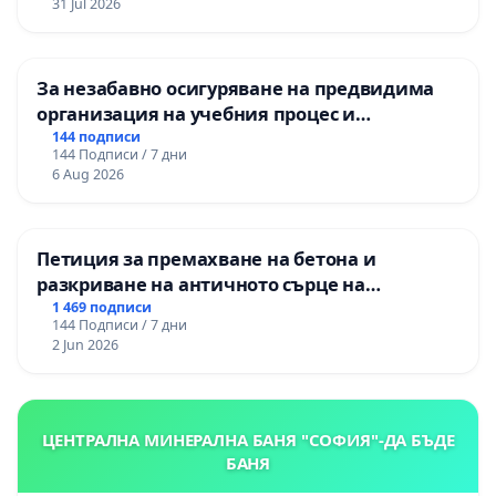
31 Jul 2026
За незабавно осигуряване на предвидима
организация на учебния процес и
гарантиране на правото на равнопоставено
144 подписи
144 Подписи / 7 дни
и качествено образование на учениците от
6 Aug 2026
ОУ „Княз Александър I“ и Хуманитарна
гимназия „
Петиция за премахване на бетона и
разкриване на античното сърце на
Могиланската могила във Враца
1 469 подписи
144 Подписи / 7 дни
2 Jun 2026
ЦЕНТРАЛНА МИНЕРАЛНА БАНЯ "СОФИЯ"-ДА БЪДЕ
БАНЯ