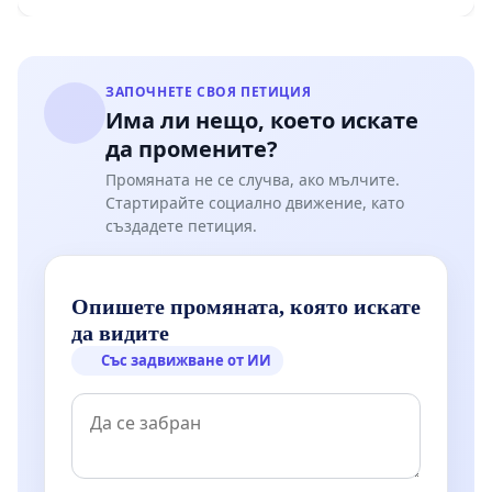
Мирово - к.к. Момин проход
ЗАПОЧНЕТЕ СВОЯ ПЕТИЦИЯ
Има ли нещо, което искате
да промените?
Промяната не се случва, ако мълчите.
Стартирайте социално движение, като
създадете петиция.
Опишете промяната, която искате
да видите
Със задвижване от ИИ