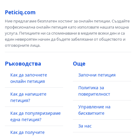
Peticiq.com
Ние предлагаме безплатен хостинг за онлайн петиции. Създайте
професионална онлайн петиция като използвате нашата мощна
услуга. Петициите ни са споменавани в медиите всеки ден и са
един невероятен начин да бъдете забелязани от обществото и
отговорните лица.
Ръководства
Още
Как да започнете
Започни петиция
онлайн петиция
Политика за
Как да напишете
поверителност
петиция?
Управление на
Как да популяризираме
бисквитките
една петиция?
За нас
Как да получите