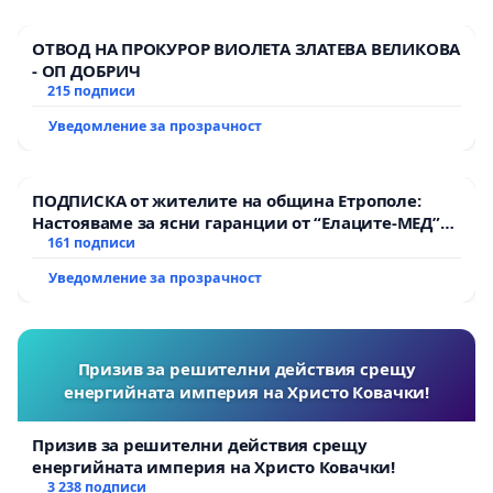
ОТВОД НА ПРОКУРОР ВИОЛЕТА ЗЛАТЕВА ВЕЛИКОВА
- ОП ДОБРИЧ
215 подписи
Уведомление за прозрачност
ПОДПИСКА от жителите на община Етрополе:
Настояваме за ясни гаранции от “Елаците-МЕД”
АД и от държавата, че ще се изпълнят всички
161 подписи
екологични норми!
Уведомление за прозрачност
Призив за решителни действия срещу
енергийната империя на Христо Ковачки!
Призив за решителни действия срещу
енергийната империя на Христо Ковачки!
3 238 подписи