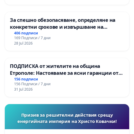
За спешно обезопасяване, определяне на
конкретни срокове и извършване на
цялостна рехабилитация на
406 подписи
169 Подписи / 7 дни
републиканския път между пътен възел АМ
28 Jul 2026
„Тракия“ - гр. Ихтиман - с. Мирово - к.к.
Момин проход
ПОДПИСКА от жителите на община
Етрополе: Настояваме за ясни гаранции от
“Елаците-МЕД” АД и от държавата, че ще се
156 подписи
156 Подписи / 7 дни
изпълнят всички екологични норми!
31 Jul 2026
Призив за решителни действия срещу
енергийната империя на Христо Ковачки!