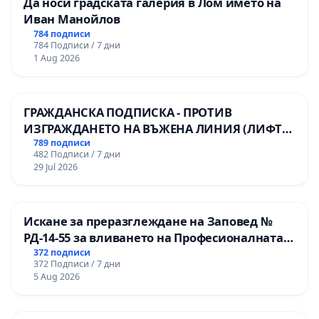
Да носи градската галерия в Лом името на
Иван Манойлов
784 подписи
784 Подписи / 7 дни
1 Aug 2026
ГРАЖДАНСКА ПОДПИСКА - ПРОТИВ
ИЗГРАЖДАНЕТО НА ВЪЖЕНА ЛИНИЯ (ЛИФТ)
НА ТЕРИТОРИЯТА НА ПРИРОДНА
789 подписи
482 Подписи / 7 дни
ЗАБЕЛЕЖИТЕЛНОСТ „ХЪЛМ НА
29 Jul 2026
ОСВОБОДИТЕЛИТЕ“ (БУНАРДЖИК)
Искане за преразглеждане на Заповед №
РД-14-55 за вливането на Професионалната
гимназия по промишлени технологии в
372 подписи
372 Подписи / 7 дни
Професионалната гимназия по икономика и
5 Aug 2026
мениджмънт – гр. Пазарджик