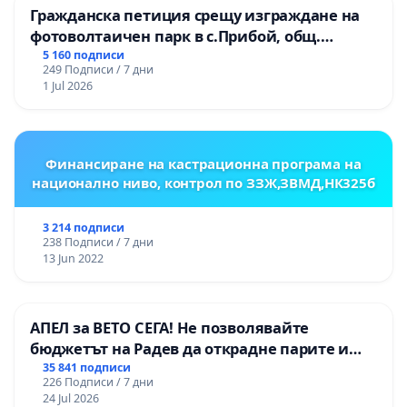
Гражданска петиция срещу изграждане на
фотоволтаичен парк в с.Прибой, общ.
Радомир
5 160 подписи
249 Подписи / 7 дни
1 Jul 2026
Финансиране на кастрационна програма на
национално ниво, контрол по ЗЗЖ,ЗВМД,НК325б
3 214 подписи
238 Подписи / 7 дни
13 Jun 2022
АПЕЛ за ВЕТО СЕГА! Не позволявайте
бюджетът на Радев да открадне парите и
правата ни в тъмното
35 841 подписи
226 Подписи / 7 дни
24 Jul 2026