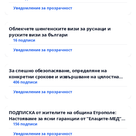
Уведомление за прозрачност
Облекчете шенгенските визи за руснаци и
руските визи за българи
16 подписи
Уведомление за прозрачност
За спешно обезопасяване, определяне на
конкретни срокове и извършване на цялостна
рехабилитация на републиканския път между
406 подписи
пътен възел АМ „Тракия“ - гр. Ихтиман - с.
Уведомление за прозрачност
Мирово - к.к. Момин проход
ПОДПИСКА от жителите на община Етрополе:
Настояваме за ясни гаранции от “Елаците-МЕД”
АД и от държавата, че ще се изпълнят всички
156 подписи
екологични норми!
Уведомление за прозрачност