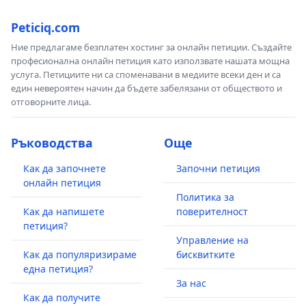
Peticiq.com
Ние предлагаме безплатен хостинг за онлайн петиции. Създайте
професионална онлайн петиция като използвате нашата мощна
услуга. Петициите ни са споменавани в медиите всеки ден и са
един невероятен начин да бъдете забелязани от обществото и
отговорните лица.
Ръководства
Още
Как да започнете
Започни петиция
онлайн петиция
Политика за
Как да напишете
поверителност
петиция?
Управление на
Как да популяризираме
бисквитките
една петиция?
За нас
Как да получите