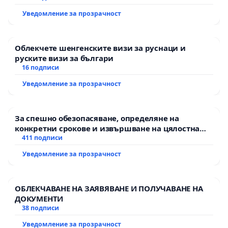
екологични норми!
Уведомление за прозрачност
Облекчете шенгенските визи за руснаци и
руските визи за българи
16 подписи
Уведомление за прозрачност
За спешно обезопасяване, определяне на
конкретни срокове и извършване на цялостна
рехабилитация на републиканския път между
411 подписи
пътен възел АМ „Тракия“ - гр. Ихтиман - с.
Уведомление за прозрачност
Мирово - к.к. Момин проход
ОБЛЕКЧАВАНЕ НА ЗАЯВЯВАНЕ И ПОЛУЧАВАНЕ НА
ДОКУМЕНТИ
38 подписи
Уведомление за прозрачност