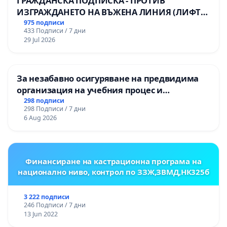
ГРАЖДАНСКА ПОДПИСКА - ПРОТИВ
ИЗГРАЖДАНЕТО НА ВЪЖЕНА ЛИНИЯ (ЛИФТ)
НА ТЕРИТОРИЯТА НА ПРИРОДНА
975 подписи
433 Подписи / 7 дни
ЗАБЕЛЕЖИТЕЛНОСТ „ХЪЛМ НА
29 Jul 2026
ОСВОБОДИТЕЛИТЕ“ (БУНАРДЖИК)
За незабавно осигуряване на предвидима
организация на учебния процес и
гарантиране на правото на равнопоставено
298 подписи
298 Подписи / 7 дни
и качествено образование на учениците от
6 Aug 2026
ОУ „Княз Александър I“ и Хуманитарна
гимназия „
Финансиране на кастрационна програма на
национално ниво, контрол по ЗЗЖ,ЗВМД,НК325б
3 222 подписи
246 Подписи / 7 дни
13 Jun 2022