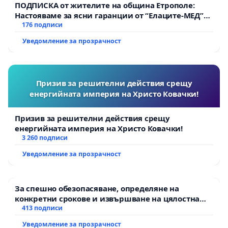
ПОДПИСКА от жителите на община Етрополе:
Настояваме за ясни гаранции от “Елаците-МЕД”
АД и от държавата, че ще се изпълнят всички
176 подписи
екологични норми!
Уведомление за прозрачност
Призив за решителни действия срещу
енергийната империя на Христо Ковачки!
Призив за решителни действия срещу
енергийната империя на Христо Ковачки!
3 260 подписи
Уведомление за прозрачност
За спешно обезопасяване, определяне на
конкретни срокове и извършване на цялостна
рехабилитация на републиканския път между
413 подписи
пътен възел АМ „Тракия“ - гр. Ихтиман - с.
Уведомление за прозрачност