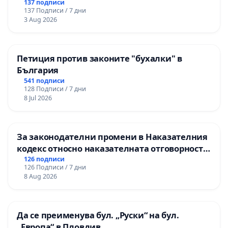
137 подписи
137 Подписи / 7 дни
3 Aug 2026
Петиция против законите "бухалки" в
България
541 подписи
128 Подписи / 7 дни
8 Jul 2026
За законодателни промени в Наказателния
кодекс относно наказателната отговорност
на непълнолетните при особено тежки
126 подписи
126 Подписи / 7 дни
умишлени престъпления
8 Aug 2026
Да се преименува бул. „Руски“ на бул.
„Европа“ в Пловдив