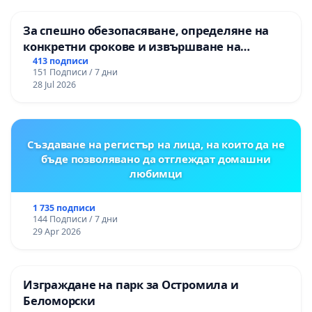
За спешно обезопасяване, определяне на
конкретни срокове и извършване на
цялостна рехабилитация на
413 подписи
151 Подписи / 7 дни
републиканския път между пътен възел АМ
28 Jul 2026
„Тракия“ - гр. Ихтиман - с. Мирово - к.к.
Момин проход
Създаване на регистър на лица, на които да не
бъде позволявано да отглеждат домашни
любимци
1 735 подписи
144 Подписи / 7 дни
29 Apr 2026
Изграждане на парк за Остромила и
Беломорски