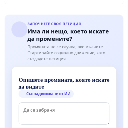
Мирово - к.к. Момин проход
ЗАПОЧНЕТЕ СВОЯ ПЕТИЦИЯ
Има ли нещо, което искате
да промените?
Промяната не се случва, ако мълчите.
Стартирайте социално движение, като
създадете петиция.
Опишете промяната, която искате
да видите
Със задвижване от ИИ