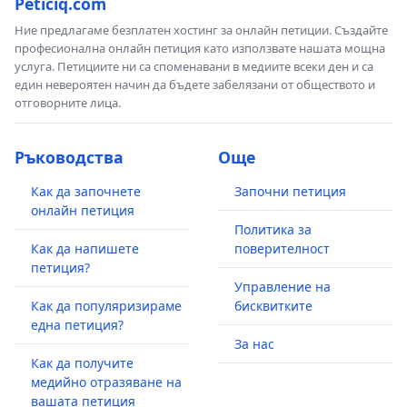
Peticiq.com
Ние предлагаме безплатен хостинг за онлайн петиции. Създайте
професионална онлайн петиция като използвате нашата мощна
услуга. Петициите ни са споменавани в медиите всеки ден и са
един невероятен начин да бъдете забелязани от обществото и
отговорните лица.
Ръководства
Още
Как да започнете
Започни петиция
онлайн петиция
Политика за
Как да напишете
поверителност
петиция?
Управление на
Как да популяризираме
бисквитките
една петиция?
За нас
Как да получите
медийно отразяване на
вашата петиция