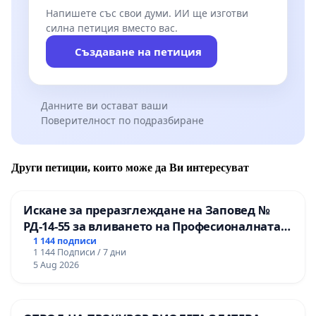
Напишете със свои думи. ИИ ще изготви
силна петиция вместо вас.
Създаване на петиция
Данните ви остават ваши
Поверителност по подразбиране
Други петиции, които може да Ви интересуват
Искане за преразглеждане на Заповед №
РД-14-55 за вливането на Професионалната
гимназия по промишлени технологии в
1 144 подписи
1 144 Подписи / 7 дни
Професионалната гимназия по икономика и
5 Aug 2026
мениджмънт – гр. Пазарджик