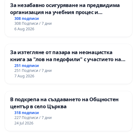
За незабавно осигуряване на предвидима
организация на учебния процес и
гарантиране на правото на равнопоставено
308 подписи
308 Подписи / 7 дни
и качествено образование на учениците от
6 Aug 2026
ОУ „Княз Александър I“ и Хуманитарна
гимназия „
За изтегляне от пазара на неонацистка
книга за "лов на педофили" с участието на
деца
251 подписи
251 Подписи / 7 дни
7 Aug 2026
В подкрепа на създаването на Общностен
център в село Църква
318 подписи
227 Подписи / 7 дни
24 Jul 2026