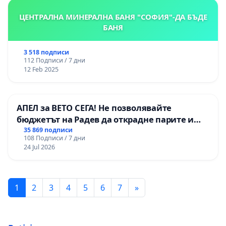
ЦЕНТРАЛНА МИНЕРАЛНА БАНЯ "СОФИЯ"-ДА БЪДЕ
БАНЯ
3 518 подписи
112 Подписи / 7 дни
12 Feb 2025
АПЕЛ за ВЕТО СЕГА! Не позволявайте
бюджетът на Радев да открадне парите и
правата ни в тъмното
35 869 подписи
108 Подписи / 7 дни
24 Jul 2026
1
2
3
4
5
6
7
»