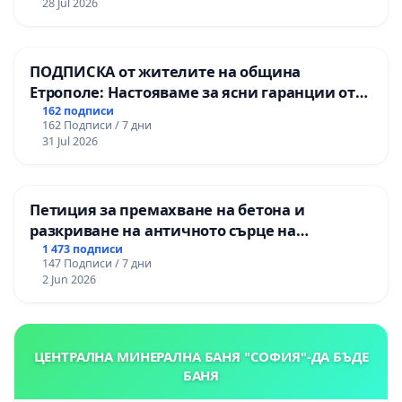
28 Jul 2026
„Тракия“ - гр. Ихтиман - с. Мирово - к.к.
Момин проход
ПОДПИСКА от жителите на община
Етрополе: Настояваме за ясни гаранции от
“Елаците-МЕД” АД и от държавата, че ще се
162 подписи
162 Подписи / 7 дни
изпълнят всички екологични норми!
31 Jul 2026
Петиция за премахване на бетона и
разкриване на античното сърце на
Могиланската могила във Враца
1 473 подписи
147 Подписи / 7 дни
2 Jun 2026
ЦЕНТРАЛНА МИНЕРАЛНА БАНЯ "СОФИЯ"-ДА БЪДЕ
БАНЯ