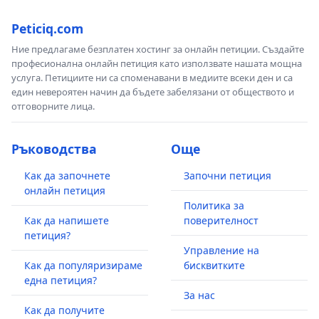
Peticiq.com
Ние предлагаме безплатен хостинг за онлайн петиции. Създайте
професионална онлайн петиция като използвате нашата мощна
услуга. Петициите ни са споменавани в медиите всеки ден и са
един невероятен начин да бъдете забелязани от обществото и
отговорните лица.
Ръководства
Още
Как да започнете
Започни петиция
онлайн петиция
Политика за
Как да напишете
поверителност
петиция?
Управление на
Как да популяризираме
бисквитките
една петиция?
За нас
Как да получите