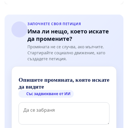
Мирово - к.к. Момин проход
ЗАПОЧНЕТЕ СВОЯ ПЕТИЦИЯ
Има ли нещо, което искате
да промените?
Промяната не се случва, ако мълчите.
Стартирайте социално движение, като
създадете петиция.
Опишете промяната, която искате
да видите
Със задвижване от ИИ