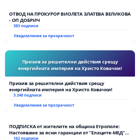
ОТВОД НА ПРОКУРОР ВИОЛЕТА ЗЛАТЕВА ВЕЛИКОВА
- ОП ДОБРИЧ
383 подписи
Уведомление за прозрачност
Призив за решителни действия срещу
енергийната империя на Христо Ковачки!
Призив за решителни действия срещу
енергийната империя на Христо Ковачки!
3 240 подписи
Уведомление за прозрачност
ПОДПИСКА от жителите на община Етрополе:
Настояваме за ясни гаранции от “Елаците-МЕД”
АД и от държавата, че ще се изпълнят всички
162 подписи