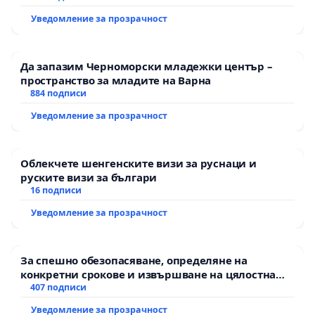
екологични норми!
Уведомление за прозрачност
Да запазим Черноморски младежки център –
пространство за младите на Варна
884 подписи
Уведомление за прозрачност
Облекчете шенгенските визи за руснаци и
руските визи за българи
16 подписи
Уведомление за прозрачност
За спешно обезопасяване, определяне на
конкретни срокове и извършване на цялостна
рехабилитация на републиканския път между
407 подписи
пътен възел АМ „Тракия“ - гр. Ихтиман - с.
Уведомление за прозрачност