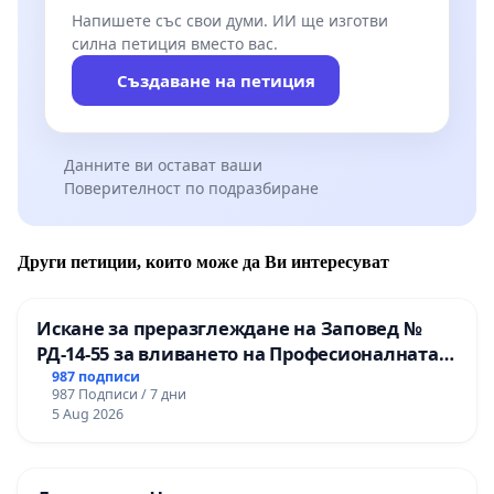
Напишете със свои думи. ИИ ще изготви
силна петиция вместо вас.
Създаване на петиция
Данните ви остават ваши
Поверителност по подразбиране
Други петиции, които може да Ви интересуват
Искане за преразглеждане на Заповед №
РД-14-55 за вливането на Професионалната
гимназия по промишлени технологии в
987 подписи
987 Подписи / 7 дни
Професионалната гимназия по икономика и
5 Aug 2026
мениджмънт – гр. Пазарджик