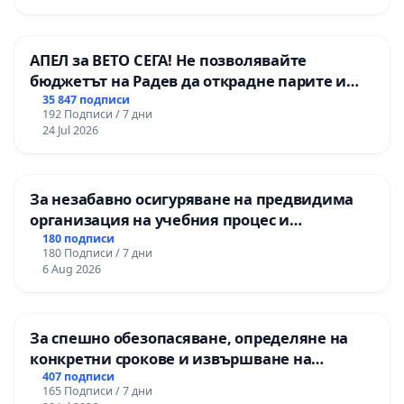
АПЕЛ за ВЕТО СЕГА! Не позволявайте
бюджетът на Радев да открадне парите и
правата ни в тъмното
35 847 подписи
192 Подписи / 7 дни
24 Jul 2026
За незабавно осигуряване на предвидима
организация на учебния процес и
гарантиране на правото на равнопоставено
180 подписи
180 Подписи / 7 дни
и качествено образование на учениците от
6 Aug 2026
ОУ „Княз Александър I“ и Хуманитарна
гимназия „
За спешно обезопасяване, определяне на
конкретни срокове и извършване на
цялостна рехабилитация на
407 подписи
165 Подписи / 7 дни
републиканския път между пътен възел АМ