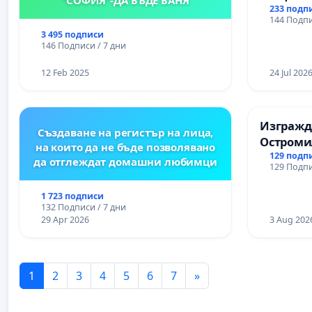
Църква
233 подп
144 Подпи
3 495 подписи
146 Подписи / 7 дни
12 Feb 2025
24 Jul 202
Изгражда
Създаване на регистър на лица,
Остроми
на които да не бъде позволявано
129 подп
да отглеждат домашни любимци
129 Подпи
1 723 подписи
132 Подписи / 7 дни
29 Apr 2026
3 Aug 202
1
2
3
4
5
6
7
»