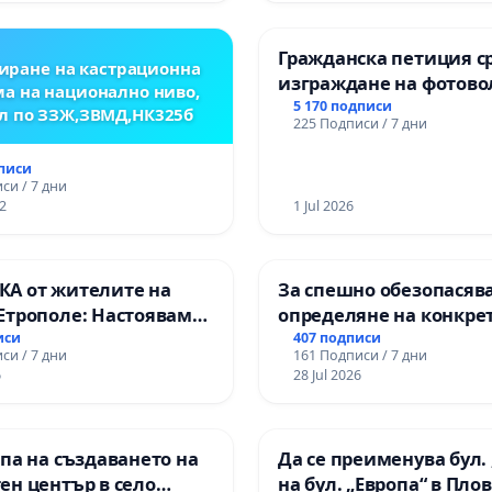
Гражданска петиция с
иране на кастрационна
изграждане на фотов
а на национално ниво,
парк в с.Прибой, общ.
5 170 подписи
л по ЗЗЖ,ЗВМД,НК325б
225 Подписи / 7 дни
дписи
си / 7 дни
2
1 Jul 2026
А от жителите на
За спешно обезопасяв
Етрополе: Настояваме
определяне на конкре
гаранции от “Елаците-
срокове и извършване
иси
407 подписи
си / 7 дни
161 Подписи / 7 дни
и от държавата, че ще
цялостна рехабилитац
6
28 Jul 2026
лнят всички
републиканския път 
чни норми!
пътен възел АМ „Тракия
Ихтиман - с. Мирово - к
па на създаването на
Да се преименува бул. 
Момин проход
ен център в село
на бул. „Европа“ в Пло