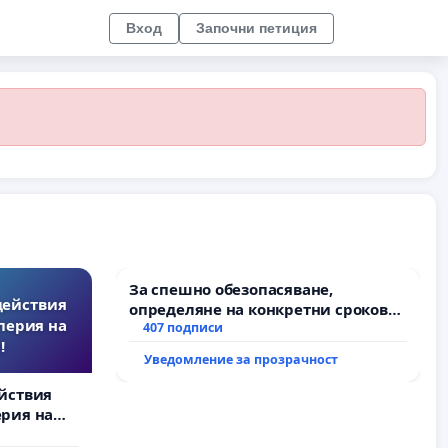
Вход
Започни петиция
За спешно обезопасяване,
действия
определяне на конкретни срокове
перия на
и извършване на цялостна
407 подписи
!
рехабилитация на
Уведомление за прозрачност
републиканския път между пътен
възел АМ „Тракия“ - гр. Ихтиман - с.
йствия
Мирово - к.к. Момин проход
рия на