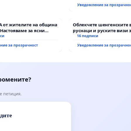
Уведомление за прозрачно
 от жителите на община
Облекчете шенгенските 
 Настояваме за ясни
руснаци и руските визи 
от “Елаците-МЕД” АД и от
иси
българи
16 подписи
, че ще се изпълнят
ние за прозрачност
Уведомление за прозрачно
кологични норми!
промените?
е петиция.
идите