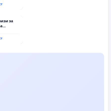
ст
визи за
за
ст