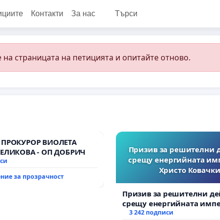
ициите
Контакти
За нас
Търси
 на страницата на петицията и опитайте отново.
 ПРОКУРОР ВИОЛЕТА
Призив за решителни 
ВЕЛИКОВА - ОП ДОБРИЧ
срещу енергийната им
иси
Христо Ковачки
ние за прозрачност
Призив за решителни де
срещу енергийната импе
Христо Ковачки!
3 242 подписи