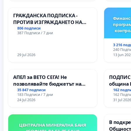
Професионалната гимназия по
икономика и мениджмънт – гр.
ГРАЖДАНСКА ПОДПИСКА -
Пазарджик
Финанс
ПРОТИВ ИЗГРАЖДАНЕТО НА
програм
ВЪЖЕНА ЛИНИЯ (ЛИФТ) НА
806 подписи
контро
387 Подписи / 7 дни
ТЕРИТОРИЯТА НА ПРИРОДНА
ЗАБЕЛЕЖИТЕЛНОСТ „ХЪЛМ НА
3 216 по
ОСВОБОДИТЕЛИТЕ“
240 Подпи
(БУНАРДЖИК)
29 Jul 2026
13 Jun 202
АПЕЛ за ВЕТО СЕГА! Не
ПОДПИСК
позволявайте бюджетът на
община 
Радев да открадне парите и
за ясни 
35 847 подписи
162 подп
183 Подписи / 7 дни
162 Подпи
правата ни в тъмното
МЕД” АД 
24 Jul 2026
31 Jul 202
се изпъ
екологи
В подкре
ЦЕНТРАЛНА МИНЕРАЛНА БАНЯ
Общност
"СОФИЯ"-ДА БЪДЕ БАНЯ