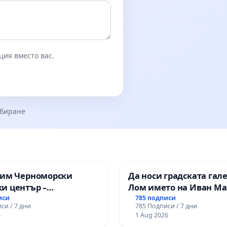
ция вместо вас.
збиране
зим Черноморски
Да носи градската гал
и център –
Лом името на Иван М
ство за младите на
иси
785 подписи
си / 7 дни
785 Подписи / 7 дни
6
1 Aug 2026