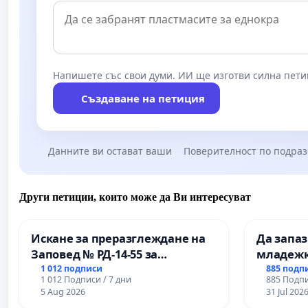
Напишете със свои думи. ИИ ще изготви силна пети
Създаване на петиция
Данните ви остават ваши
Поверителност по подра
Други петиции, които може да Ви интересуват
Искане за преразглеждане на
Да запа
Заповед № РД-14-55 за
младежк
вливането на
простран
1 012 подписи
885 подп
1 012 Подписи / 7 дни
885 Подпи
Професионалната гимназия по
Варна
5 Aug 2026
31 Jul 202
промишлени технологии в