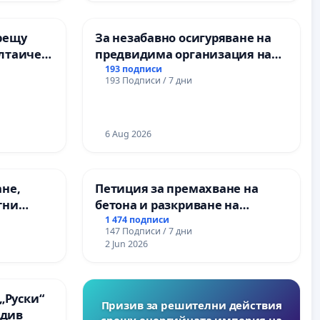
рещу
За незабавно осигуряване на
олтаичен
предвидима организация на
 Радомир
учебния процес и гарантиране
193 подписи
193 Подписи / 7 дни
на правото на равнопоставено
и качествено образование на
учениците от ОУ „Княз
Александър I“ и Хуманитарна
6 Aug 2026
гимназия „
ане,
Петиция за премахване на
тни
бетона и разкриване на
 на
античното сърце на
1 474 подписи
147 Подписи / 7 дни
ия на
Могиланската могила във
2 Jun 2026
между
Враца
“ - гр.
.к.
„Руски“
Призив за решителни действия
вдив
срещу енергийната империя на