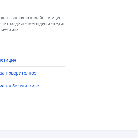
 професионална онлайн петиция
ни в медиите всеки ден и са един
ните лица.
петиция
за поверителност
ие на бисквитките