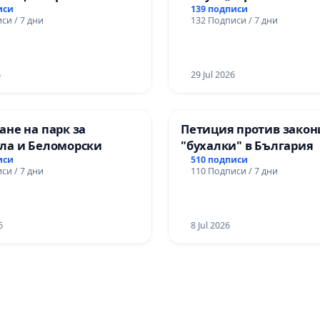
иси
139 подписи
си / 7 дни
132 Подписи / 7 дни
6
29 Jul 2026
не на парк за
Петиция против закон
ла и Беломорски
"бухалки" в България
иси
510 подписи
си / 7 дни
110 Подписи / 7 дни
6
8 Jul 2026