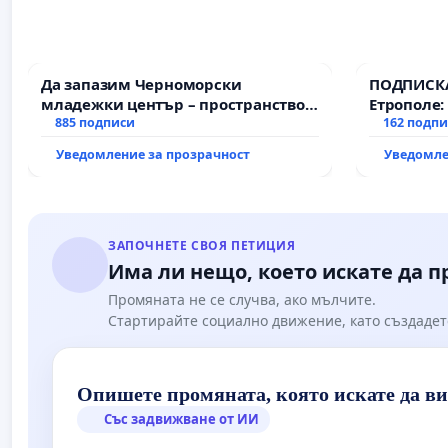
Да запазим Черноморски
ПОДПИСКА
младежки център – пространство
Етрополе:
за младите на Варна
885 подписи
гаранции 
162 подп
държавата
Уведомление за прозрачност
Уведомле
всички е
ЗАПОЧНЕТЕ СВОЯ ПЕТИЦИЯ
Има ли нещо, което искате да 
Промяната не се случва, ако мълчите.
Стартирайте социално движение, като създадет
Опишете промяната, която искате да в
Със задвижване от ИИ