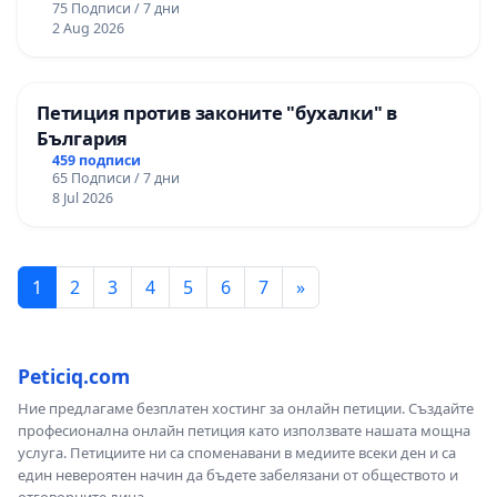
75 Подписи / 7 дни
2 Aug 2026
Петиция против законите "бухалки" в
България
459 подписи
65 Подписи / 7 дни
8 Jul 2026
1
2
3
4
5
6
7
»
Peticiq.com
Ние предлагаме безплатен хостинг за онлайн петиции. Създайте
професионална онлайн петиция като използвате нашата мощна
услуга. Петициите ни са споменавани в медиите всеки ден и са
един невероятен начин да бъдете забелязани от обществото и