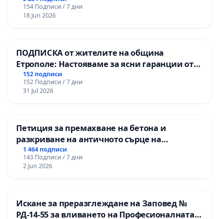
154 Подписи / 7 дни
18 Jun 2026
ПОДПИСКА от жителите на община
Етрополе: Настояваме за ясни гаранции от
“Елаците-МЕД” АД и от държавата, че ще се
152 подписи
152 Подписи / 7 дни
изпълнят всички екологични норми!
31 Jul 2026
Петиция за премахване на бетона и
разкриване на античното сърце на
Могиланската могила във Враца
1 464 подписи
143 Подписи / 7 дни
2 Jun 2026
Искане за преразглеждане на Заповед №
РД-14-55 за вливането на Професионалната