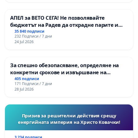
АПЕЛ за ВЕТО СЕГА! Не позволявайте
бюджетът на Радев да открадне парите и
правата ни в тъмното
35 840 подписи
232 Подписи / 7 дни
24 Jul 2026
За спешно обезопасяване, определяне на
конкретни срокове и извършване на
цялостна рехабилитация на
405 подписи
171 Подписи / 7 дни
републиканския път между пътен възел АМ
28 Jul 2026
„Тракия“ - гр. Ихтиман - с. Мирово - к.к.
Момин проход
Призив за решителни действия срещу
енергийната империя на Христо Ковачки!
3 234 подписи