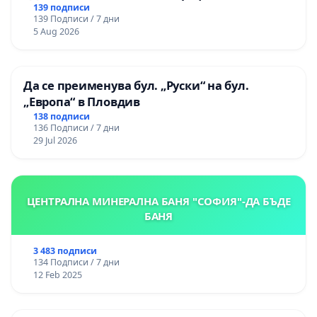
гимназия по промишлени технологии в
139 подписи
139 Подписи / 7 дни
Професионалната гимназия по икономика и
5 Aug 2026
мениджмънт – гр. Пазарджик
Да се преименува бул. „Руски“ на бул.
„Европа“ в Пловдив
138 подписи
136 Подписи / 7 дни
29 Jul 2026
ЦЕНТРАЛНА МИНЕРАЛНА БАНЯ "СОФИЯ"-ДА БЪДЕ
БАНЯ
3 483 подписи
134 Подписи / 7 дни
12 Feb 2025