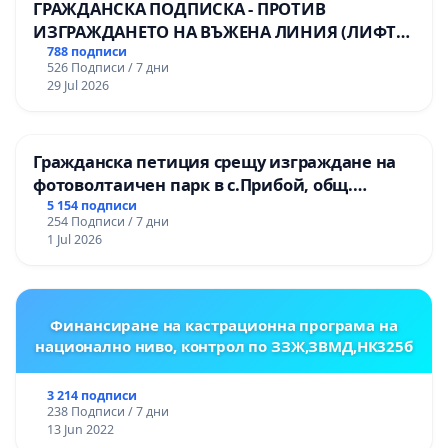
ГРАЖДАНСКА ПОДПИСКА - ПРОТИВ
ИЗГРАЖДАНЕТО НА ВЪЖЕНА ЛИНИЯ (ЛИФТ)
НА ТЕРИТОРИЯТА НА ПРИРОДНА
788 подписи
526 Подписи / 7 дни
ЗАБЕЛЕЖИТЕЛНОСТ „ХЪЛМ НА
29 Jul 2026
ОСВОБОДИТЕЛИТЕ“ (БУНАРДЖИК)
Гражданска петиция срещу изграждане на
фотоволтаичен парк в с.Прибой, общ.
Радомир
5 154 подписи
254 Подписи / 7 дни
1 Jul 2026
Финансиране на кастрационна програма на
национално ниво, контрол по ЗЗЖ,ЗВМД,НК325б
3 214 подписи
238 Подписи / 7 дни
13 Jun 2022