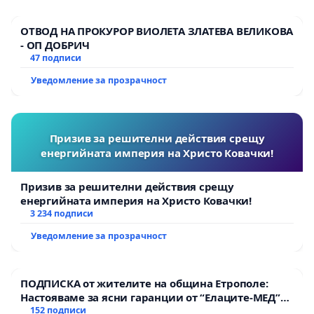
ОТВОД НА ПРОКУРОР ВИОЛЕТА ЗЛАТЕВА ВЕЛИКОВА
- ОП ДОБРИЧ
47 подписи
Уведомление за прозрачност
Призив за решителни действия срещу
енергийната империя на Христо Ковачки!
Призив за решителни действия срещу
енергийната империя на Христо Ковачки!
3 234 подписи
Уведомление за прозрачност
ПОДПИСКА от жителите на община Етрополе:
Настояваме за ясни гаранции от “Елаците-МЕД”
АД и от държавата, че ще се изпълнят всички
152 подписи