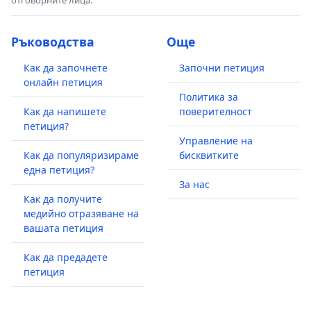
отговорните лица.
Ръководства
Още
Как да започнете
Започни петиция
онлайн петиция
Политика за
Как да напишете
поверителност
петиция?
Управление на
Как да популяризираме
бисквитките
една петиция?
За нас
Как да получите
медийно отразяване на
вашата петиция
Как да предадете
петиция