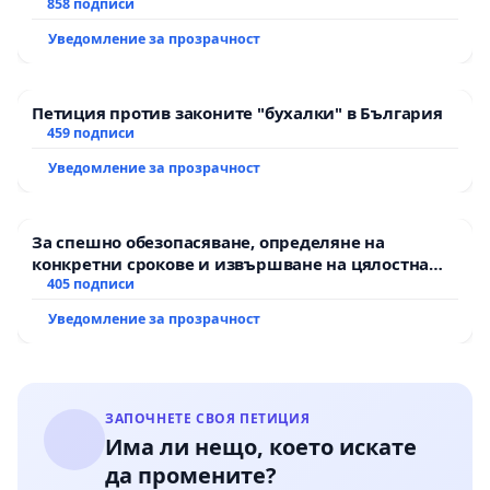
858 подписи
Уведомление за прозрачност
Петиция против законите "бухалки" в България
459 подписи
Уведомление за прозрачност
За спешно обезопасяване, определяне на
конкретни срокове и извършване на цялостна
рехабилитация на републиканския път между
405 подписи
пътен възел АМ „Тракия“ - гр. Ихтиман - с.
Уведомление за прозрачност
Мирово - к.к. Момин проход
ЗАПОЧНЕТЕ СВОЯ ПЕТИЦИЯ
Има ли нещо, което искате
да промените?