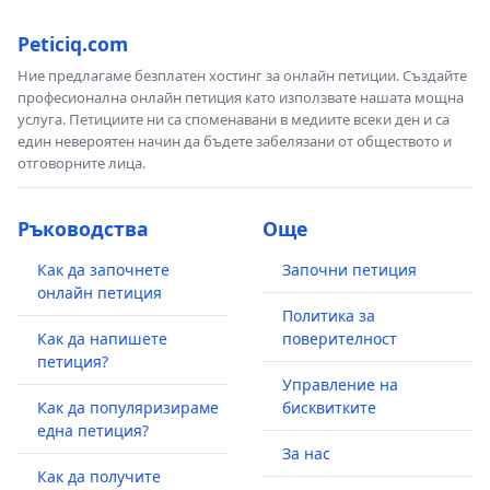
Peticiq.com
Ние предлагаме безплатен хостинг за онлайн петиции. Създайте
професионална онлайн петиция като използвате нашата мощна
услуга. Петициите ни са споменавани в медиите всеки ден и са
един невероятен начин да бъдете забелязани от обществото и
отговорните лица.
Ръководства
Още
Как да започнете
Започни петиция
онлайн петиция
Политика за
Как да напишете
поверителност
петиция?
Управление на
Как да популяризираме
бисквитките
една петиция?
За нас
Как да получите