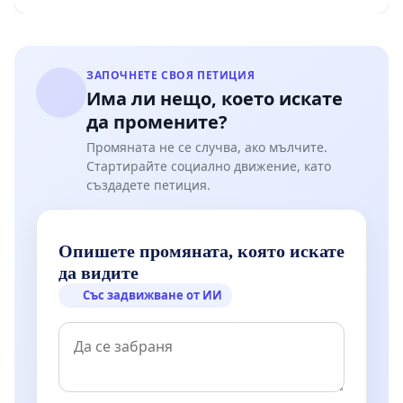
Мирово - к.к. Момин проход
ЗАПОЧНЕТЕ СВОЯ ПЕТИЦИЯ
Има ли нещо, което искате
да промените?
Промяната не се случва, ако мълчите.
Стартирайте социално движение, като
създадете петиция.
Опишете промяната, която искате
да видите
Със задвижване от ИИ