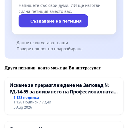
Напишете със свои думи. ИИ ще изготви
силна петиция вместо вас.
Създаване на петиция
Данните ви остават ваши
Поверителност по подразбиране
Други петиции, които може да Ви интересуват
Искане за преразглеждане на Заповед №
РД-14-55 за вливането на Професионалната
гимназия по промишлени технологии в
1 128 подписи
1 128 Подписи / 7 дни
Професионалната гимназия по икономика и
5 Aug 2026
мениджмънт – гр. Пазарджик