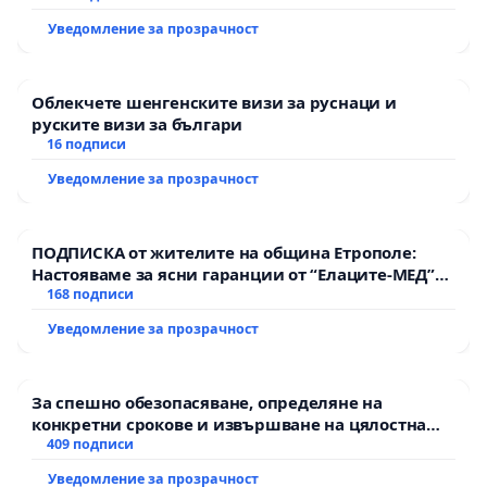
Уведомление за прозрачност
Облекчете шенгенските визи за руснаци и
руските визи за българи
16 подписи
Уведомление за прозрачност
ПОДПИСКА от жителите на община Етрополе:
Настояваме за ясни гаранции от “Елаците-МЕД”
АД и от държавата, че ще се изпълнят всички
168 подписи
екологични норми!
Уведомление за прозрачност
За спешно обезопасяване, определяне на
конкретни срокове и извършване на цялостна
рехабилитация на републиканския път между
409 подписи
пътен възел АМ „Тракия“ - гр. Ихтиман - с.
Уведомление за прозрачност