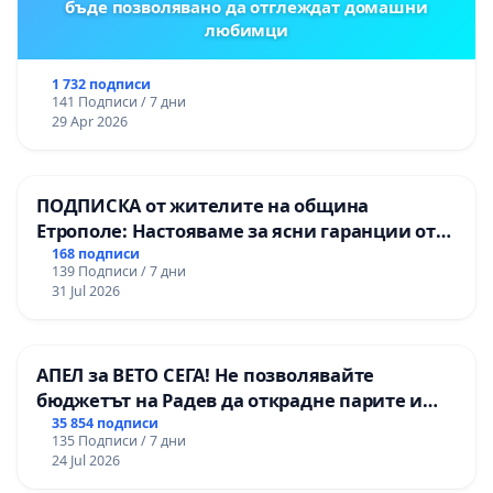
бъде позволявано да отглеждат домашни
любимци
1 732 подписи
141 Подписи / 7 дни
29 Apr 2026
ПОДПИСКА от жителите на община
Етрополе: Настояваме за ясни гаранции от
“Елаците-МЕД” АД и от държавата, че ще се
168 подписи
139 Подписи / 7 дни
изпълнят всички екологични норми!
31 Jul 2026
АПЕЛ за ВЕТО СЕГА! Не позволявайте
бюджетът на Радев да открадне парите и
правата ни в тъмното
35 854 подписи
135 Подписи / 7 дни
24 Jul 2026