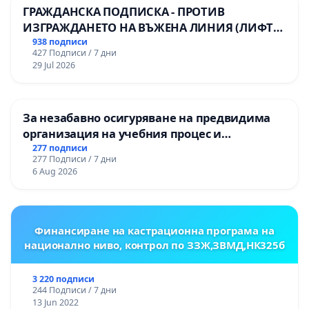
ГРАЖДАНСКА ПОДПИСКА - ПРОТИВ
ИЗГРАЖДАНЕТО НА ВЪЖЕНА ЛИНИЯ (ЛИФТ)
НА ТЕРИТОРИЯТА НА ПРИРОДНА
938 подписи
427 Подписи / 7 дни
ЗАБЕЛЕЖИТЕЛНОСТ „ХЪЛМ НА
29 Jul 2026
ОСВОБОДИТЕЛИТЕ“ (БУНАРДЖИК)
За незабавно осигуряване на предвидима
организация на учебния процес и
гарантиране на правото на равнопоставено
277 подписи
277 Подписи / 7 дни
и качествено образование на учениците от
6 Aug 2026
ОУ „Княз Александър I“ и Хуманитарна
гимназия „
Финансиране на кастрационна програма на
национално ниво, контрол по ЗЗЖ,ЗВМД,НК325б
3 220 подписи
244 Подписи / 7 дни
13 Jun 2022