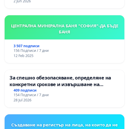
2 Jun 2026
ЦЕНТРАЛНА МИНЕРАЛНА БАНЯ "СОФИЯ"-ДА БЪДЕ
БАНЯ
3 507 подписи
156 Подписи / 7 дни
12 Feb 2025
За спешно обезопасяване, определяне на
конкретни срокове и извършване на
цялостна рехабилитация на
409 подписи
154 Подписи / 7 дни
републиканския път между пътен възел АМ
28 Jul 2026
„Тракия“ - гр. Ихтиман - с. Мирово - к.к.
Момин проход
Създаване на регистър на лица, на които да не