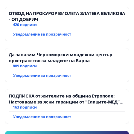
ОТВОД НА ПРОКУРОР ВИОЛЕТА ЗЛАТЕВА ВЕЛИКОВА
- ОП ДОБРИЧ
420 подписи
Уведомление за прозрачност
Да запазим Черноморски младежки център –
пространство за младите на Варна
889 подписи
Уведомление за прозрачност
ПОДПИСКА от жителите на община Етрополе:
Настояваме за ясни гаранции от “Елаците-МЕД”
АД и от държавата, че ще се изпълнят всички
163 подписи
екологични норми!
Уведомление за прозрачност