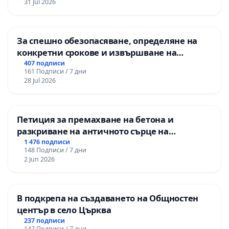
31 Jul 2026
За спешно обезопасяване, определяне на
конкретни срокове и извършване на
цялостна рехабилитация на
407 подписи
161 Подписи / 7 дни
републиканския път между пътен възел АМ
28 Jul 2026
„Тракия“ - гр. Ихтиман - с. Мирово - к.к.
Момин проход
Петиция за премахване на бетона и
разкриване на античното сърце на
Могиланската могила във Враца
1 476 подписи
148 Подписи / 7 дни
2 Jun 2026
В подкрепа на създаването на Общностен
център в село Църква
237 подписи
147 Подписи / 7 дни