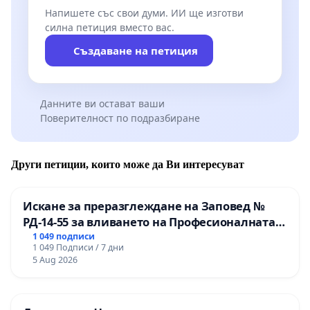
Напишете със свои думи. ИИ ще изготви
силна петиция вместо вас.
Създаване на петиция
Данните ви остават ваши
Поверителност по подразбиране
Други петиции, които може да Ви интересуват
Искане за преразглеждане на Заповед №
РД-14-55 за вливането на Професионалната
гимназия по промишлени технологии в
1 049 подписи
1 049 Подписи / 7 дни
Професионалната гимназия по икономика и
5 Aug 2026
мениджмънт – гр. Пазарджик