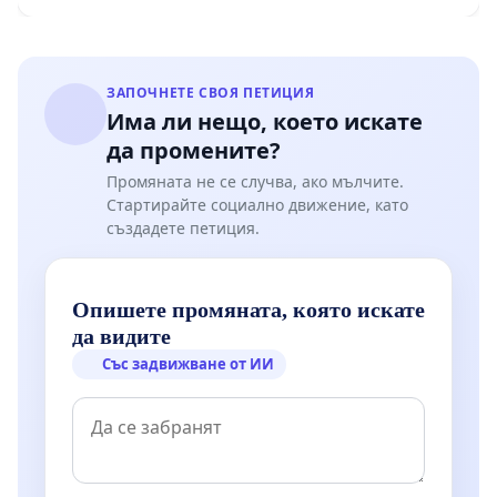
Мирово - к.к. Момин проход
ЗАПОЧНЕТЕ СВОЯ ПЕТИЦИЯ
Има ли нещо, което искате
да промените?
Промяната не се случва, ако мълчите.
Стартирайте социално движение, като
създадете петиция.
Опишете промяната, която искате
да видите
Със задвижване от ИИ