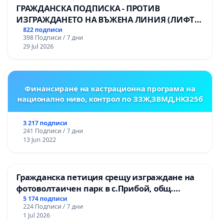
ГРАЖДАНСКА ПОДПИСКА - ПРОТИВ
ИЗГРАЖДАНЕТО НА ВЪЖЕНА ЛИНИЯ (ЛИФТ)
НА ТЕРИТОРИЯТА НА ПРИРОДНА
822 подписи
398 Подписи / 7 дни
ЗАБЕЛЕЖИТЕЛНОСТ „ХЪЛМ НА
29 Jul 2026
ОСВОБОДИТЕЛИТЕ“ (БУНАРДЖИК)
Финансиране на кастрационна програма на
национално ниво, контрол по ЗЗЖ,ЗВМД,НК325б
3 217 подписи
241 Подписи / 7 дни
13 Jun 2022
Гражданска петиция срещу изграждане на
фотоволтаичен парк в с.Прибой, общ.
Радомир
5 174 подписи
224 Подписи / 7 дни
1 Jul 2026