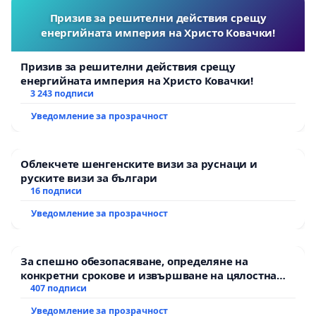
Призив за решителни действия срещу
енергийната империя на Христо Ковачки!
Призив за решителни действия срещу
енергийната империя на Христо Ковачки!
3 243 подписи
Уведомление за прозрачност
Облекчете шенгенските визи за руснаци и
руските визи за българи
16 подписи
Уведомление за прозрачност
За спешно обезопасяване, определяне на
конкретни срокове и извършване на цялостна
рехабилитация на републиканския път между
407 подписи
пътен възел АМ „Тракия“ - гр. Ихтиман - с.
Уведомление за прозрачност