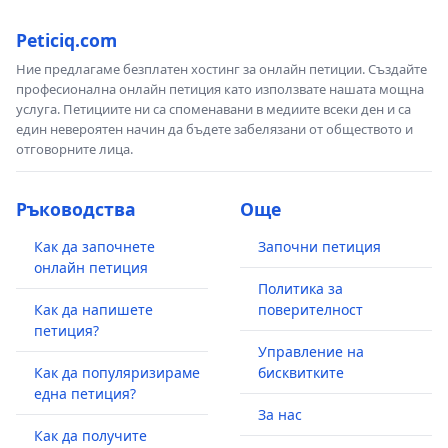
Peticiq.com
Ние предлагаме безплатен хостинг за онлайн петиции. Създайте
професионална онлайн петиция като използвате нашата мощна
услуга. Петициите ни са споменавани в медиите всеки ден и са
един невероятен начин да бъдете забелязани от обществото и
отговорните лица.
Ръководства
Още
Как да започнете
Започни петиция
онлайн петиция
Политика за
Как да напишете
поверителност
петиция?
Управление на
Как да популяризираме
бисквитките
една петиция?
За нас
Как да получите