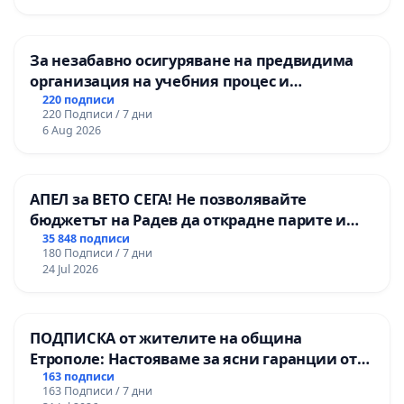
За незабавно осигуряване на предвидима
организация на учебния процес и
гарантиране на правото на равнопоставено
220 подписи
220 Подписи / 7 дни
и качествено образование на учениците от
6 Aug 2026
ОУ „Княз Александър I“ и Хуманитарна
гимназия „
АПЕЛ за ВЕТО СЕГА! Не позволявайте
бюджетът на Радев да открадне парите и
правата ни в тъмното
35 848 подписи
180 Подписи / 7 дни
24 Jul 2026
ПОДПИСКА от жителите на община
Етрополе: Настояваме за ясни гаранции от
“Елаците-МЕД” АД и от държавата, че ще се
163 подписи
163 Подписи / 7 дни
изпълнят всички екологични норми!