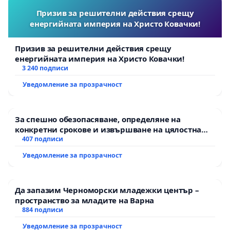
Призив за решителни действия срещу
енергийната империя на Христо Ковачки!
Призив за решителни действия срещу
енергийната империя на Христо Ковачки!
3 240 подписи
Уведомление за прозрачност
За спешно обезопасяване, определяне на
конкретни срокове и извършване на цялостна
рехабилитация на републиканския път между
407 подписи
пътен възел АМ „Тракия“ - гр. Ихтиман - с.
Уведомление за прозрачност
Мирово - к.к. Момин проход
Да запазим Черноморски младежки център –
пространство за младите на Варна
884 подписи
Уведомление за прозрачност