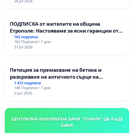
28 Jul 2026
„Тракия“ - гр. Ихтиман - с. Мирово - к.к.
Момин проход
ПОДПИСКА от жителите на община
Етрополе: Настояваме за ясни гаранции от
“Елаците-МЕД” АД и от държавата, че ще се
162 подписи
162 Подписи / 7 дни
изпълнят всички екологични норми!
31 Jul 2026
Петиция за премахване на бетона и
разкриване на античното сърце на
Могиланската могила във Враца
1 472 подписи
146 Подписи / 7 дни
2 Jun 2026
ЦЕНТРАЛНА МИНЕРАЛНА БАНЯ "СОФИЯ"-ДА БЪДЕ
БАНЯ