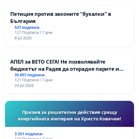
Петиция против законите "бухалки" в
България
537 подписи
127 Подписи / 7 дни
8 Jul 2026
АПЕЛ за ВЕТО СЕГА! Не позволявайте
бюджетът на Радев да открадне парите и
правата ни в тъмното
35 857 подписи
121 Подписи / 7 дни
24 Jul 2026
Призив за решителни действия срещу
енергийната империя на Христо Ковачки!
3 251 подписи
110 Подписи / 7 дни