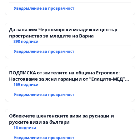
Уведомление за прозрачност
Да запазим Черноморски младежки център –
пространство за младите на Варна
898 подписи
Уведомление за прозрачност
ПОДПИСКА от жителите на община Етрополе:
Настояваме за ясни гаранции от “Елаците-МЕД”
АД и от държавата, че ще се изпълнят всички
169 подписи
екологични норми!
Уведомление за прозрачност
Облекчете шенгенските визи за руснаци и
руските визи за българи
16 подписи
Уведомление за прозрачност