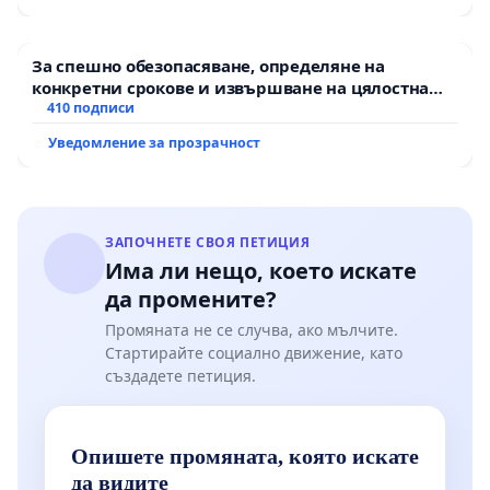
За спешно обезопасяване, определяне на
конкретни срокове и извършване на цялостна
рехабилитация на републиканския път между
410 подписи
пътен възел АМ „Тракия“ - гр. Ихтиман - с.
Уведомление за прозрачност
Мирово - к.к. Момин проход
ЗАПОЧНЕТЕ СВОЯ ПЕТИЦИЯ
Има ли нещо, което искате
да промените?
Промяната не се случва, ако мълчите.
Стартирайте социално движение, като
създадете петиция.
Опишете промяната, която искате
да видите