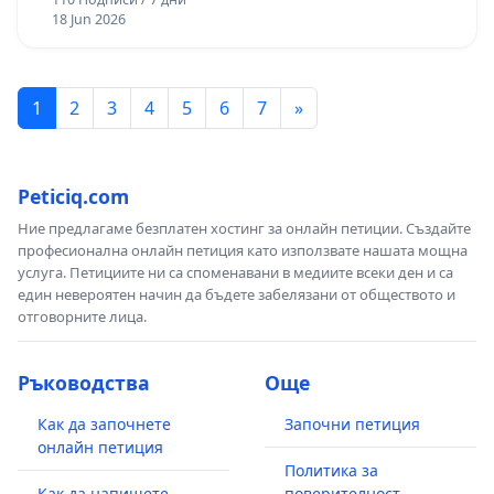
18 Jun 2026
1
2
3
4
5
6
7
»
Peticiq.com
Ние предлагаме безплатен хостинг за онлайн петиции. Създайте
професионална онлайн петиция като използвате нашата мощна
услуга. Петициите ни са споменавани в медиите всеки ден и са
един невероятен начин да бъдете забелязани от обществото и
отговорните лица.
Ръководства
Още
Как да започнете
Започни петиция
онлайн петиция
Политика за
Как да напишете
поверителност