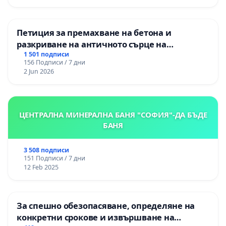
Петиция за премахване на бетона и
разкриване на античното сърце на
Могиланската могила във Враца
1 501 подписи
156 Подписи / 7 дни
2 Jun 2026
ЦЕНТРАЛНА МИНЕРАЛНА БАНЯ "СОФИЯ"-ДА БЪДЕ
БАНЯ
3 508 подписи
151 Подписи / 7 дни
12 Feb 2025
За спешно обезопасяване, определяне на
конкретни срокове и извършване на