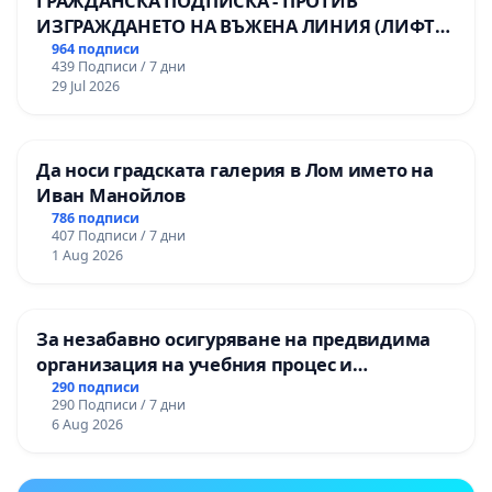
ГРАЖДАНСКА ПОДПИСКА - ПРОТИВ
ИЗГРАЖДАНЕТО НА ВЪЖЕНА ЛИНИЯ (ЛИФТ)
НА ТЕРИТОРИЯТА НА ПРИРОДНА
964 подписи
439 Подписи / 7 дни
ЗАБЕЛЕЖИТЕЛНОСТ „ХЪЛМ НА
29 Jul 2026
ОСВОБОДИТЕЛИТЕ“ (БУНАРДЖИК)
Да носи градската галерия в Лом името на
Иван Манойлов
786 подписи
407 Подписи / 7 дни
1 Aug 2026
За незабавно осигуряване на предвидима
организация на учебния процес и
гарантиране на правото на равнопоставено
290 подписи
290 Подписи / 7 дни
и качествено образование на учениците от
6 Aug 2026
ОУ „Княз Александър I“ и Хуманитарна
гимназия „