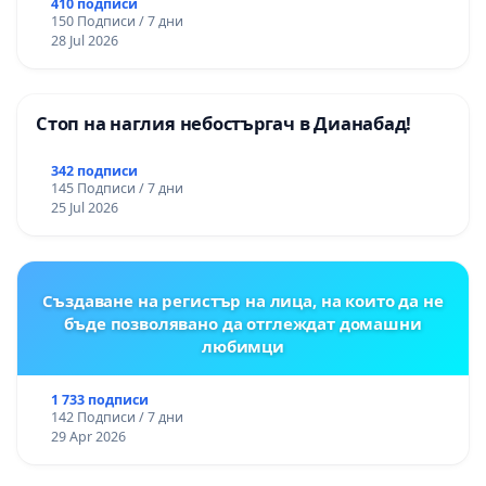
цялостна рехабилитация на
410 подписи
150 Подписи / 7 дни
републиканския път между пътен възел АМ
28 Jul 2026
„Тракия“ - гр. Ихтиман - с. Мирово - к.к.
Момин проход
Стоп на наглия небостъргач в Дианабад!
342 подписи
145 Подписи / 7 дни
25 Jul 2026
Създаване на регистър на лица, на които да не
бъде позволявано да отглеждат домашни
любимци
1 733 подписи
142 Подписи / 7 дни
29 Apr 2026