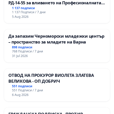
РД-14-55 за вливането на Професионалната
гимназия по промишлени технологии в
1 137 подписи
1 137 Подписи / 7 дни
Професионалната гимназия по икономика и
5 Aug 2026
мениджмънт – гр. Пазарджик
Да запазим Черноморски младежки център
– пространство за младите на Варна
898 подписи
768 Подписи / 7 дни
31 Jul 2026
ОТВОД НА ПРОКУРОР ВИОЛЕТА ЗЛАТЕВА
ВЕЛИКОВА - ОП ДОБРИЧ
551 подписи
551 Подписи / 7 дни
6 Aug 2026