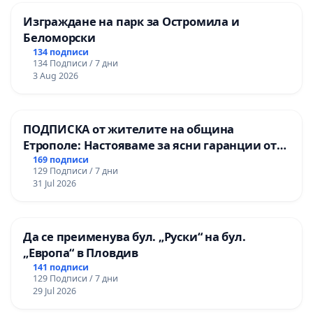
Изграждане на парк за Остромила и
Беломорски
134 подписи
134 Подписи / 7 дни
3 Aug 2026
ПОДПИСКА от жителите на община
Етрополе: Настояваме за ясни гаранции от
“Елаците-МЕД” АД и от държавата, че ще се
169 подписи
129 Подписи / 7 дни
изпълнят всички екологични норми!
31 Jul 2026
Да се преименува бул. „Руски“ на бул.
„Европа“ в Пловдив
141 подписи
129 Подписи / 7 дни
29 Jul 2026