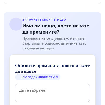
Мирово - к.к. Момин проход
ЗАПОЧНЕТЕ СВОЯ ПЕТИЦИЯ
Има ли нещо, което искате
да промените?
Промяната не се случва, ако мълчите.
Стартирайте социално движение, като
създадете петиция.
Опишете промяната, която искате
да видите
Със задвижване от ИИ