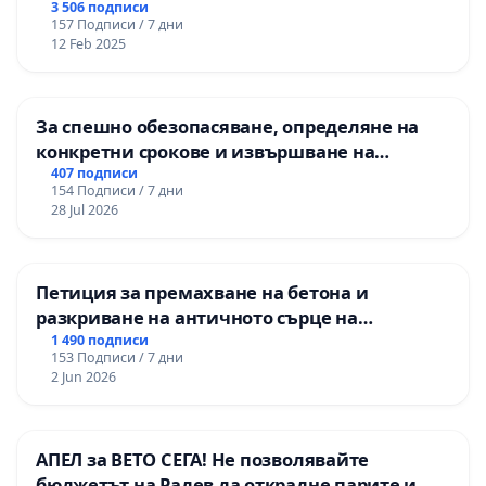
3 506 подписи
157 Подписи / 7 дни
12 Feb 2025
За спешно обезопасяване, определяне на
конкретни срокове и извършване на
цялостна рехабилитация на
407 подписи
154 Подписи / 7 дни
републиканския път между пътен възел АМ
28 Jul 2026
„Тракия“ - гр. Ихтиман - с. Мирово - к.к.
Момин проход
Петиция за премахване на бетона и
разкриване на античното сърце на
Могиланската могила във Враца
1 490 подписи
153 Подписи / 7 дни
2 Jun 2026
АПЕЛ за ВЕТО СЕГА! Не позволявайте
бюджетът на Радев да открадне парите и