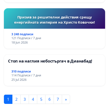
Призив за решителни действия срещу
енергийната империя на Христо Ковачки!
3 248 подписи
121 Подписи / 7 дни
18 Jun 2026
Стоп на наглия небостъргач в Дианабад!
310 подписи
114 Подписи / 7 дни
25 Jul 2026
1
2
3
4
5
6
7
»