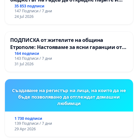
правата ни в тъмното
35 853 подписи
147 Подписи / 7 дни
24 Jul 2026
ПОДПИСКА от жителите на община
Етрополе: Настояваме за ясни гаранции от
“Елаците-МЕД” АД и от държавата, че ще се
164 подписи
143 Подписи / 7 дни
изпълнят всички екологични норми!
31 Jul 2026
Създаване на регистър на лица, на които да не
бъде позволявано да отглеждат домашни
любимци
1 730 подписи
139 Подписи / 7 дни
29 Apr 2026