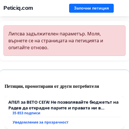
Peticiq.com
Започни петиция
Липсва задължителен параметър. Моля,
върнете се на страницата на петицията и
опитайте отново.
Петиции, промотирани от други потребители
АПЕЛ за ВЕТО СЕГА! Не позволявайте бюджетът на
Радев да открадне парите и правата ни в
тъмното
35 853 подписи
Уведомление за прозрачност