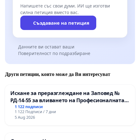
Напишете със свои думи. ИИ ще изготви
силна петиция вместо вас.
Създаване на петиция
Данните ви остават ваши
Поверителност по подразбиране
Други петиции, които може да Ви интересуват
Искане за преразглеждане на Заповед №
РД-14-55 за вливането на Професионалната
гимназия по промишлени технологии в
1 122 подписи
1 122 Подписи / 7 дни
Професионалната гимназия по икономика и
5 Aug 2026
мениджмънт – гр. Пазарджик