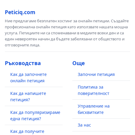
Peticiq.com
Ние предлагаме безплатен хостинг за онлайн петиции. Създайте
професионална онлайн петиция като използвате нашата мощна
услуга. Петициите ни са споменавани в медиите всеки ден и са
един невероятен начин да бъдете забелязани от обществото и
отговорните лица.
Ръководства
Още
Как да започнете
Започни петиция
онлайн петиция
Политика за
Как да напишете
поверителност
петиция?
Управление на
Как да популяризираме
бисквитките
една петиция?
За нас
Как да получите