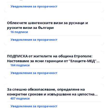
Уведомление за прозрачност
Облекчете шенгенските визи за руснаци и
руските визи за българи
16 подписи
Уведомление за прозрачност
ПОДПИСКА от жителите на община Етрополе:
Настояваме за ясни гаранции от “Елаците-МЕД”
АД и от държавата, че ще се изпълнят всички
164 подписи
екологични норми!
Уведомление за прозрачност
За спешно обезопасяване, определяне на
конкретни срокове и извършване на цялостна
рехабилитация на републиканския път между
407 подписи
пътен възел АМ „Тракия“ - гр. Ихтиман - с.
Уведомление за прозрачност