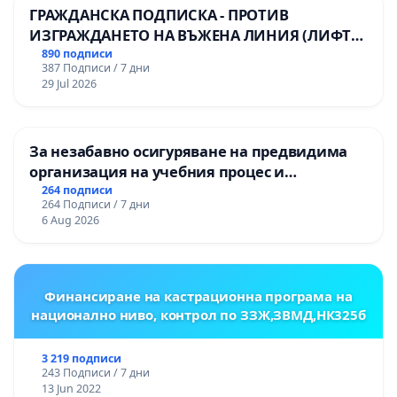
ГРАЖДАНСКА ПОДПИСКА - ПРОТИВ
ИЗГРАЖДАНЕТО НА ВЪЖЕНА ЛИНИЯ (ЛИФТ)
НА ТЕРИТОРИЯТА НА ПРИРОДНА
890 подписи
387 Подписи / 7 дни
ЗАБЕЛЕЖИТЕЛНОСТ „ХЪЛМ НА
29 Jul 2026
ОСВОБОДИТЕЛИТЕ“ (БУНАРДЖИК)
За незабавно осигуряване на предвидима
организация на учебния процес и
гарантиране на правото на равнопоставено
264 подписи
264 Подписи / 7 дни
и качествено образование на учениците от
6 Aug 2026
ОУ „Княз Александър I“ и Хуманитарна
гимназия „
Финансиране на кастрационна програма на
национално ниво, контрол по ЗЗЖ,ЗВМД,НК325б
3 219 подписи
243 Подписи / 7 дни
13 Jun 2022