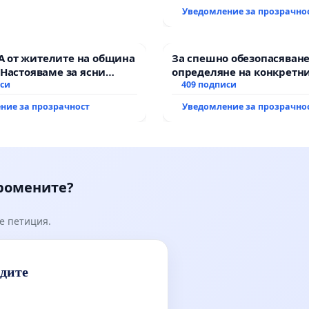
Уведомление за прозрачно
 от жителите на община
За спешно обезопасяване
 Настояваме за ясни
определяне на конкретни
от “Елаците-МЕД” АД и от
иси
и извършване на цялост
409 подписи
, че ще се изпълнят
рехабилитация на
ние за прозрачност
Уведомление за прозрачно
кологични норми!
републиканския път меж
възел АМ „Тракия“ - гр. И
Мирово - к.к. Момин про
промените?
е петиция.
идите