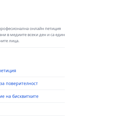
 професионална онлайн петиция
ни в медиите всеки ден и са един
ните лица.
петиция
за поверителност
ие на бисквитките