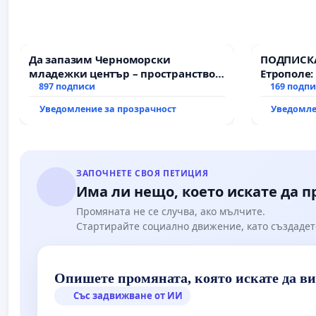
Да запазим Черноморски
ПОДПИСКА
младежки център – пространство
Етрополе:
за младите на Варна
897 подписи
гаранции 
169 подп
държавата
Уведомление за прозрачност
Уведомле
всички е
ЗАПОЧНЕТЕ СВОЯ ПЕТИЦИЯ
Има ли нещо, което искате да 
Промяната не се случва, ако мълчите.
Стартирайте социално движение, като създадет
Опишете промяната, която искате да в
Със задвижване от ИИ