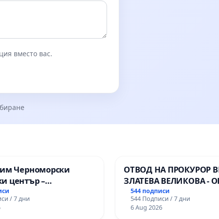
ция вместо вас.
збиране
зим Черноморски
ОТВОД НА ПРОКУРОР 
и център –
ЗЛАТЕВА ВЕЛИКОВА - О
ство за младите на
ДОБРИЧ
иси
544 подписи
си / 7 дни
544 Подписи / 7 дни
6
6 Aug 2026