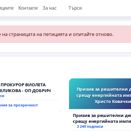
ициите
Контакти
За нас
Търси
 на страницата на петицията и опитайте отново.
 ПРОКУРОР ВИОЛЕТА
Призив за решителни 
ВЕЛИКОВА - ОП ДОБРИЧ
срещу енергийната им
иси
Христо Ковачки
ние за прозрачност
Призив за решителни де
срещу енергийната импе
Христо Ковачки!
3 249 подписи