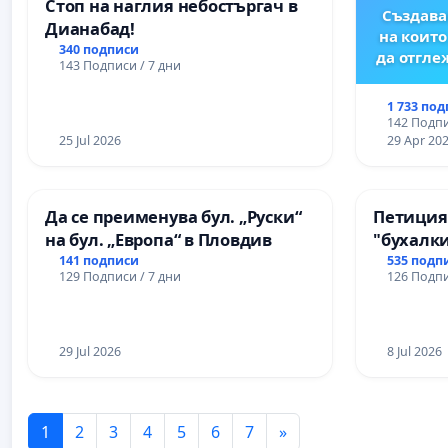
Стоп на наглия небостъргач в
Създава
Дианабад!
на които
340 подписи
да отгл
143 Подписи / 7 дни
1 733 по
142 Подпи
25 Jul 2026
29 Apr 20
Да се преименува бул. „Руски“
Петиция
на бул. „Европа“ в Пловдив
"бухалки
141 подписи
535 подп
129 Подписи / 7 дни
126 Подпи
29 Jul 2026
8 Jul 2026
1
2
3
4
5
6
7
»