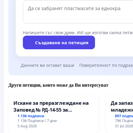
Напишете със свои думи. ИИ ще изготви силна пети
Създаване на петиция
Данните ви остават ваши
Поверителност по подра
Други петиции, които може да Ви интересуват
Искане за преразглеждане на
Да запа
Заповед № РД-14-55 за
младежк
вливането на
простран
1 136 подписи
897 подп
1 136 Подписи / 7 дни
796 Подпи
Професионалната гимназия по
Варна
5 Aug 2026
31 Jul 202
промишлени технологии в