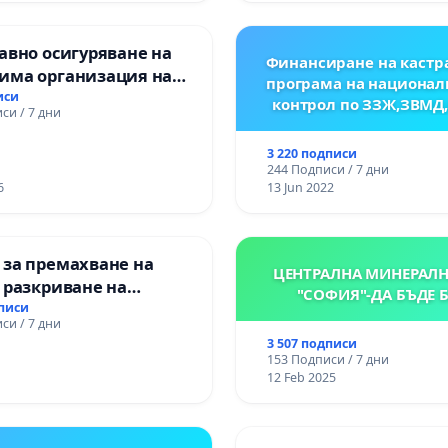
авно осигуряване на
Финансиране на кастр
има организация на
програма на национал
процес и гарантиране
иси
контрол по ЗЗЖ,ЗВМД
си / 7 дни
то на равнопоставено
вено образование на
3 220 подписи
е от ОУ „Княз
244 Подписи / 7 дни
ър I“ и Хуманитарна
6
13 Jun 2022
я „
 за премахване на
ЦЕНТРАЛНА МИНЕРАЛН
 разкриване на
"СОФИЯ"-ДА БЪДЕ 
то сърце на
дписи
си / 7 дни
ската могила във
3 507 подписи
153 Подписи / 7 дни
12 Feb 2025