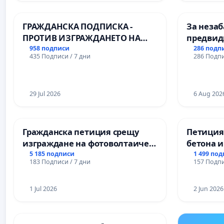
Професионалната гимназия по
икономика и мениджмънт – гр.
ГРАЖДАНСКА ПОДПИСКА -
За незаб
Пазарджик
ПРОТИВ ИЗГРАЖДАНЕТО НА
предвид
ВЪЖЕНА ЛИНИЯ (ЛИФТ) НА
учебния 
958 подписи
286 подп
435 Подписи / 7 дни
286 Подпи
ТЕРИТОРИЯТА НА ПРИРОДНА
на право
ЗАБЕЛЕЖИТЕЛНОСТ „ХЪЛМ НА
и качест
ОСВОБОДИТЕЛИТЕ“
ученицит
(БУНАРДЖИК)
29 Jul 2026
Александ
6 Aug 202
гимнази
Гражданска петиция срещу
Петиция
изграждане на фотоволтаичен
бетона и
парк в с.Прибой, общ. Радомир
антично
5 185 подписи
1 499 по
183 Подписи / 7 дни
157 Подпи
Могилан
Враца
1 Jul 2026
2 Jun 2026