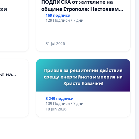
а
ПОДПИСКА от жителите на
ски
община Етрополе: Настояваме
за ясни гаранции от “Елаците-
169 подписи
129 Подписи / 7 дни
МЕД” АД и от държавата, че ще
се изпълнят всички
екологични норми!
31 Jul 2026
Призив за решителни действия
т на
срещу енергийната империя на
ите и
Христо Ковачки!
3 249 подписи
109 Подписи / 7 дни
18 Jun 2026