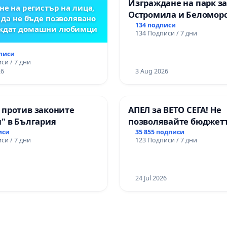
Изграждане на парк з
не на регистър на лица,
Остромила и Беломор
 да не бъде позволявано
134 подписи
еждат домашни любимци
134 Подписи / 7 дни
дписи
си / 7 дни
26
3 Aug 2026
 против законите
АПЕЛ за ВЕТО СЕГА! Не
" в България
позволявайте бюджетъ
Радев да открадне пар
иси
35 855 подписи
си / 7 дни
123 Подписи / 7 дни
правата ни в тъмното
24 Jul 2026