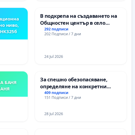
В подкрепа на създаването на
ационна
Общностен център в село
но ниво,
Църква
292 подписи
,НК325б
202 Подписи / 7 дни
24 Jul 2026
За спешно обезопасяване,
А БАНЯ
определяне на конкретни
БАНЯ
срокове и извършване на
409 подписи
151 Подписи / 7 дни
цялостна рехабилитация на
републиканския път между
пътен възел АМ „Тракия“ - гр.
28 Jul 2026
Ихтиман - с. Мирово - к.к.
Момин проход