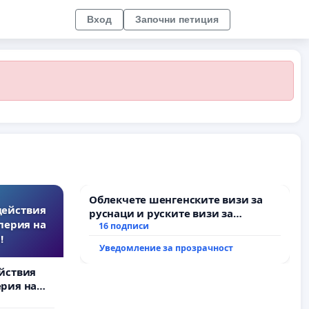
Вход
Започни петиция
Облекчете шенгенските визи за
действия
руснаци и руските визи за
перия на
българи
16 подписи
!
Уведомление за прозрачност
йствия
рия на