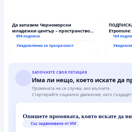
Да запазим Черноморски
ПОДПИСКА
младежки център – пространство
Етрополе:
за младите на Варна
894 подписи
гаранции 
164 подп
държавата
Уведомление за прозрачност
Уведомле
всички е
ЗАПОЧНЕТЕ СВОЯ ПЕТИЦИЯ
Има ли нещо, което искате да 
Промяната не се случва, ако мълчите.
Стартирайте социално движение, като създадет
Опишете промяната, която искате да в
Със задвижване от ИИ