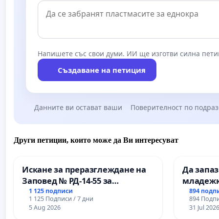
Напишете със свои думи. ИИ ще изготви силна пети
Създаване на петиция
Данните ви остават ваши
Поверителност по подра
Други петиции, които може да Ви интересуват
Искане за преразглеждане на
Да запа
Заповед № РД-14-55 за
младежк
вливането на
простран
1 125 подписи
894 подп
1 125 Подписи / 7 дни
894 Подпи
Професионалната гимназия по
Варна
5 Aug 2026
31 Jul 202
промишлени технологии в