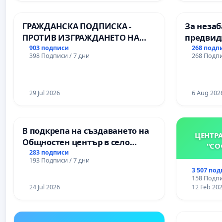
Професионалната гимназия по
икономика и мениджмънт – гр.
ГРАЖДАНСКА ПОДПИСКА -
За незаб
Пазарджик
ПРОТИВ ИЗГРАЖДАНЕТО НА
предвид
ВЪЖЕНА ЛИНИЯ (ЛИФТ) НА
учебния 
903 подписи
268 подп
398 Подписи / 7 дни
268 Подпи
ТЕРИТОРИЯТА НА ПРИРОДНА
на право
ЗАБЕЛЕЖИТЕЛНОСТ „ХЪЛМ НА
и качест
ОСВОБОДИТЕЛИТЕ“
ученицит
(БУНАРДЖИК)
29 Jul 2026
Александ
6 Aug 202
гимнази
В подкрепа на създаването на
ЦЕНТР
Общностен център в село
"СО
Църква
283 подписи
193 Подписи / 7 дни
3 507 по
158 Подпи
24 Jul 2026
12 Feb 20