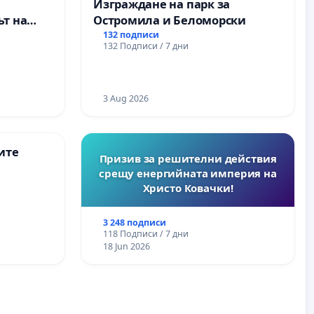
Изграждане на парк за
т на
Остромила и Беломорски
ите и
132 подписи
132 Подписи / 7 дни
3 Aug 2026
ите
Призив за решителни действия
срещу енергийната империя на
Христо Ковачки!
3 248 подписи
118 Подписи / 7 дни
18 Jun 2026