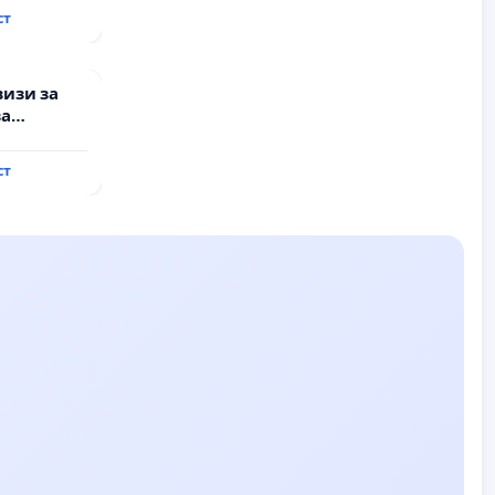
ст
визи за
за
ст