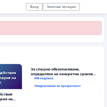
Вход
Започни петиция
За спешно обезопасяване,
действия
определяне на конкретни срокове
перия на
и извършване на цялостна
408 подписи
!
рехабилитация на
Уведомление за прозрачност
републиканския път между пътен
възел АМ „Тракия“ - гр. Ихтиман - с.
йствия
Мирово - к.к. Момин проход
рия на