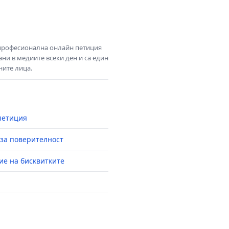
 професионална онлайн петиция
ни в медиите всеки ден и са един
ните лица.
петиция
за поверителност
ие на бисквитките