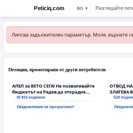
Peticiq.com
Разгледайте пет
BG ▼
Липсва задължителен параметър. Моля, върнете се
Петиции, промотирани от други потребители
АПЕЛ за ВЕТО СЕГА! Не позволявайте
ОТВОД НА
бюджетът на Радев да открадне
ЗЛАТЕВА 
парите и правата ни в тъмното
35 853 подписи
520 подп
Уведомление за прозрачност
Уведомле