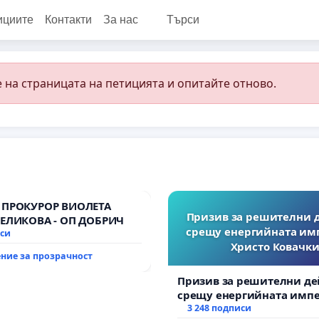
ициите
Контакти
За нас
Търси
 на страницата на петицията и опитайте отново.
 ПРОКУРОР ВИОЛЕТА
Призив за решителни 
ВЕЛИКОВА - ОП ДОБРИЧ
срещу енергийната им
иси
Христо Ковачки
ние за прозрачност
Призив за решителни де
срещу енергийната импе
Христо Ковачки!
3 248 подписи