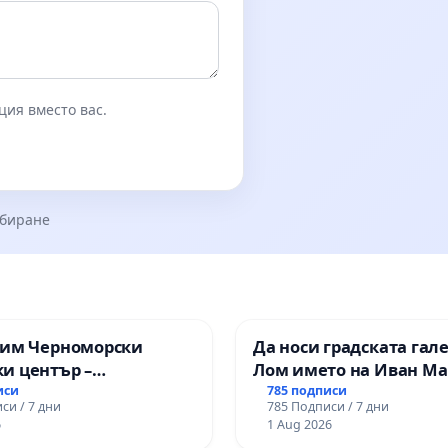
ция вместо вас.
збиране
зим Черноморски
Да носи градската гал
и център –
Лом името на Иван М
ство за младите на
иси
785 подписи
си / 7 дни
785 Подписи / 7 дни
6
1 Aug 2026