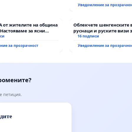
Уведомление за прозрачно
 от жителите на община
Облекчете шенгенските 
 Настояваме за ясни
руснаци и руските визи 
от “Елаците-МЕД” АД и от
иси
българи
16 подписи
, че ще се изпълнят
ние за прозрачност
Уведомление за прозрачно
кологични норми!
промените?
е петиция.
идите