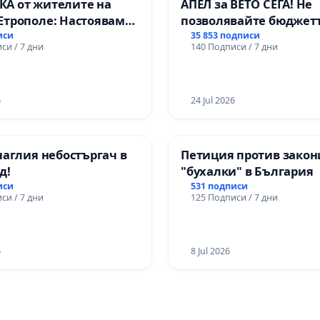
А от жителите на
АПЕЛ за ВЕТО СЕГА! Не
Етрополе: Настояваме
позволявайте бюджетъ
гаранции от “Елаците-
Радев да открадне пар
иси
35 853 подписи
си / 7 дни
140 Подписи / 7 дни
и от държавата, че ще
правата ни в тъмното
лнят всички
чни норми!
6
24 Jul 2026
наглия небостъргач в
Петиция против закон
д!
"бухалки" в България
иси
531 подписи
си / 7 дни
125 Подписи / 7 дни
6
8 Jul 2026