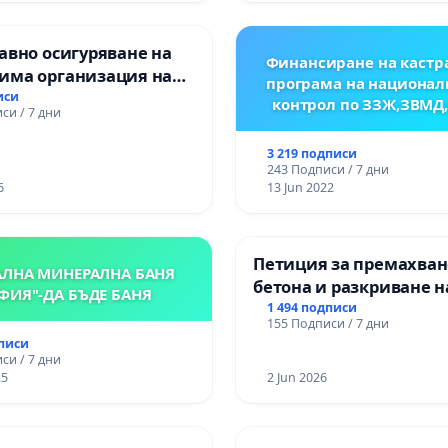
авно осигуряване на
Финансиране на кастр
има организация на
програма на национал
процес и гарантиране
иси
контрол по ЗЗЖ,ЗВМД
си / 7 дни
то на равнопоставено
вено образование на
3 219 подписи
е от ОУ „Княз
243 Подписи / 7 дни
ър I“ и Хуманитарна
6
13 Jun 2022
я „
Петиция за премахван
АЛНА МИНЕРАЛНА БАНЯ
бетона и разкриване н
ФИЯ"-ДА БЪДЕ БАНЯ
античното сърце на
1 494 подписи
155 Подписи / 7 дни
Могиланската могила
дписи
Враца
си / 7 дни
25
2 Jun 2026