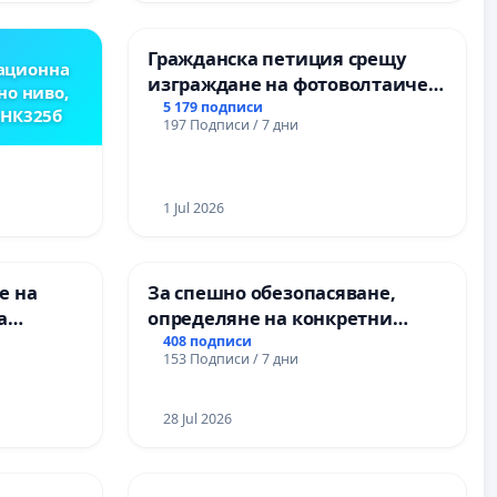
Гражданска петиция срещу
ационна
изграждане на фотоволтаичен
но ниво,
парк в с.Прибой, общ. Радомир
5 179 подписи
,НК325б
197 Подписи / 7 дни
1 Jul 2026
е на
За спешно обезопасяване,
а
определяне на конкретни
срокове и извършване на
408 подписи
153 Подписи / 7 дни
 във
цялостна рехабилитация на
републиканския път между
пътен възел АМ „Тракия“ - гр.
28 Jul 2026
Ихтиман - с. Мирово - к.к.
Момин проход