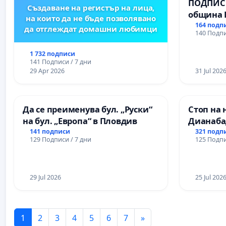
ПОДПИСК
Създаване на регистър на лица,
община 
на които да не бъде позволявано
за ясни 
164 подп
да отглеждат домашни любимци
140 Подпи
МЕД” АД 
се изпъ
1 732 подписи
екологи
141 Подписи / 7 дни
29 Apr 2026
31 Jul 202
Да се преименува бул. „Руски“
Стоп на 
на бул. „Европа“ в Пловдив
Дианаба
141 подписи
321 подп
129 Подписи / 7 дни
125 Подпи
29 Jul 2026
25 Jul 202
1
2
3
4
5
6
7
»