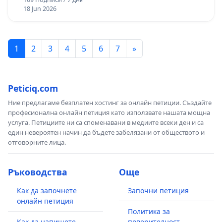
18 Jun 2026
1
2
3
4
5
6
7
»
Peticiq.com
Ние предлагаме безплатен хостинг за онлайн петиции. Създайте
професионална онлайн петиция като използвате нашата мощна
услуга. Петициите ни са споменавани в медиите всеки ден и са
един невероятен начин да бъдете забелязани от обществото и
отговорните лица.
Ръководства
Още
Как да започнете
Започни петиция
онлайн петиция
Политика за
Как да напишете
поверителност