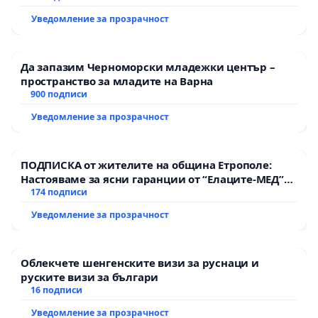
Уведомление за прозрачност
Да запазим Черноморски младежки център –
пространство за младите на Варна
900 подписи
Уведомление за прозрачност
ПОДПИСКА от жителите на община Етрополе:
Настояваме за ясни гаранции от “Елаците-МЕД”
АД и от държавата, че ще се изпълнят всички
174 подписи
екологични норми!
Уведомление за прозрачност
Облекчете шенгенските визи за руснаци и
руските визи за българи
16 подписи
Уведомление за прозрачност