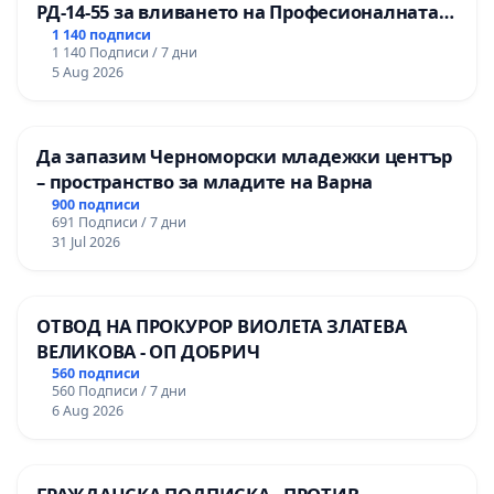
РД-14-55 за вливането на Професионалната
гимназия по промишлени технологии в
1 140 подписи
1 140 Подписи / 7 дни
Професионалната гимназия по икономика и
5 Aug 2026
мениджмънт – гр. Пазарджик
Да запазим Черноморски младежки център
– пространство за младите на Варна
900 подписи
691 Подписи / 7 дни
31 Jul 2026
ОТВОД НА ПРОКУРОР ВИОЛЕТА ЗЛАТЕВА
ВЕЛИКОВА - ОП ДОБРИЧ
560 подписи
560 Подписи / 7 дни
6 Aug 2026