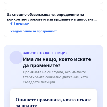
За спешно обезопасяване, определяне на
конкретни срокове и извършване на цялостна
рехабилитация на републиканския път между
411 подписи
пътен възел АМ „Тракия“ - гр. Ихтиман - с.
Уведомление за прозрачност
Мирово - к.к. Момин проход
ЗАПОЧНЕТЕ СВОЯ ПЕТИЦИЯ
Има ли нещо, което искате
да промените?
Промяната не се случва, ако мълчите.
Стартирайте социално движение, като
създадете петиция.
Опишете промяната, която искате
да видите