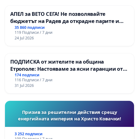
АПЕЛ за ВЕТО СЕГА! Не позволявайте
бюджетът на Радев да открадне парите и
правата ни в тъмното
35 860 подписи
119 Подписи / 7 дни
24 Jul 2026
ПОДПИСКА от жителите на община
Етрополе: Настояваме за ясни гаранции от
“Елаците-МЕД” АД и от държавата, че ще се
174 подписи
116 Подписи / 7 дни
изпълнят всички екологични норми!
31 Jul 2026
Призив за решителни действия срещу
енергийната империя на Христо Ковачки!
3 252 подписи
109 Подписи / 7 дни