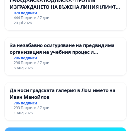
ГРАЖДАНСКА ПОДПИСКА - ПРОТИВ
ИЗГРАЖДАНЕТО НА ВЪЖЕНА ЛИНИЯ (ЛИФТ)
НА ТЕРИТОРИЯТА НА ПРИРОДНА
970 подписи
444 Подписи / 7 дни
ЗАБЕЛЕЖИТЕЛНОСТ „ХЪЛМ НА
29 Jul 2026
ОСВОБОДИТЕЛИТЕ“ (БУНАРДЖИК)
За незабавно осигуряване на предвидима
организация на учебния процес и
гарантиране на правото на равнопоставено
296 подписи
296 Подписи / 7 дни
и качествено образование на учениците от
6 Aug 2026
ОУ „Княз Александър I“ и Хуманитарна
гимназия „
Да носи градската галерия в Лом името на
Иван Манойлов
786 подписи
293 Подписи / 7 дни
1 Aug 2026