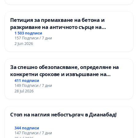
Петиция за премахване на бетона и
разкриване на античното сърце на
Могиланската могила във Враца
1 503 подписи
157 Подписи / 7 дни
2 Jun 2026
За спешно обезопасяване, определяне на
конкретни срокове и извършване на
цялостна рехабилитация на
411 подписи
149 Подписи / 7 дни
републиканския път между пътен възел АМ
28 Jul 2026
„Тракия“ - гр. Ихтиман - с. Мирово - к.к.
Момин проход
Стоп на наглия небостъргач в Дианабад!
344 подписи
147 Подписи / 7 дни