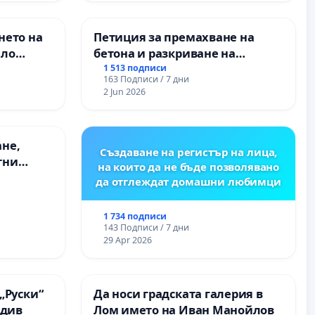
ОСВОБОДИТЕЛИТЕ“
(БУНАРДЖИК)
нето на
Петиция за премахване на
ело
бетона и разкриване на
античното сърце на
1 513 подписи
163 Подписи / 7 дни
Могиланската могила във
2 Jun 2026
Враца
ане,
Създаване на регистър на лица,
тни
на които да не бъде позволявано
 на
да отглеждат домашни любимци
ия на
между
1 734 подписи
“ - гр.
143 Подписи / 7 дни
.к.
29 Apr 2026
„Руски“
Да носи градската галерия в
вдив
Лом името на Иван Манойлов