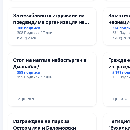
Професионалната гимназия по
икономика и мениджмънт – гр.
За незабавно осигуряване на
За изтег
Пазарджик
предвидима организация на
неонацис
учебния процес и гарантиране
педофили
308 подписи
234 подп
308 Подписи / 7 дни
234 Подпи
на правото на равнопоставено
6 Aug 2026
7 Aug 202
и качествено образование на
учениците от ОУ „Княз
Александър I“ и Хуманитарна
Стоп на наглия небостъргач в
Граждан
гимназия „
Дианабад!
изгражд
парк в с
358 подписи
5 198 по
159 Подписи / 7 дни
155 Подпи
25 Jul 2026
1 Jul 2026
Изграждане на парк за
Петиция
Остромила и Беломорски
"бухалки