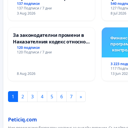
137 подписи
540 подп
137 Подписи / 7 дни
127 Подпи
3 Aug 2026
8 Jul 2026
За законодателни промени в
Финанс
Наказателния кодекс относно
програм
наказателната отговорност на
120 подписи
контро
120 Подписи / 7 дни
непълнолетните при особено
тежки умишлени
3 223 по
престъпления
117 Подпи
8 Aug 2026
13 Jun 202
1
2
3
4
5
6
7
»
Peticiq.com
Ние предлагаме безплатен хостинг за онлайн петиции. Създайте