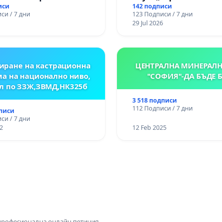
иси
142 подписи
си / 7 дни
123 Подписи / 7 дни
29 Jul 2026
иране на кастрационна
ЦЕНТРАЛНА МИНЕРАЛН
а на национално ниво,
"СОФИЯ"-ДА БЪДЕ 
л по ЗЗЖ,ЗВМД,НК325б
3 518 подписи
112 Подписи / 7 дни
дписи
си / 7 дни
2
12 Feb 2025
 професионална онлайн петиция