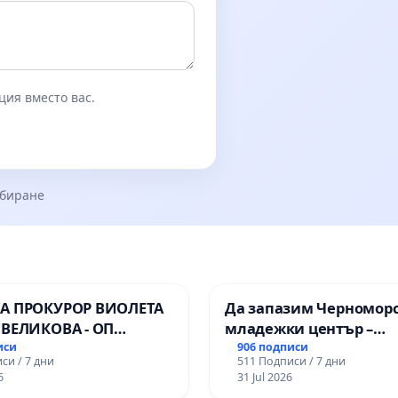
ция вместо вас.
збиране
А ПРОКУРОР ВИОЛЕТА
Да запазим Черномор
 ВЕЛИКОВА - ОП
младежки център –
пространство за млади
иси
906 подписи
си / 7 дни
511 Подписи / 7 дни
Варна
6
31 Jul 2026