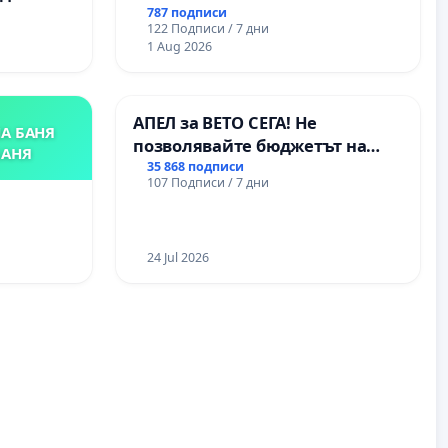
787 подписи
122 Подписи / 7 дни
1 Aug 2026
АПЕЛ за ВЕТО СЕГА! Не
А БАНЯ
позволявайте бюджетът на
БАНЯ
Радев да открадне парите и
35 868 подписи
107 Подписи / 7 дни
правата ни в тъмното
24 Jul 2026