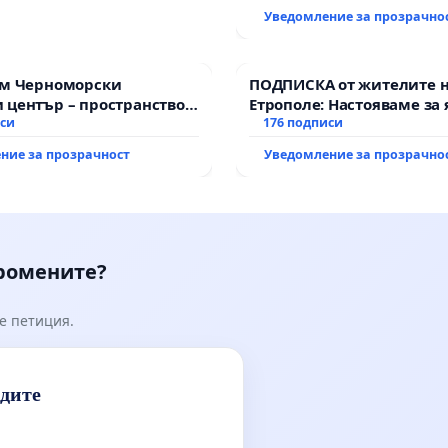
Уведомление за прозрачно
им Черноморски
ПОДПИСКА от жителите 
 център – пространство
Етрополе: Настояваме за 
е на Варна
иси
гаранции от “Елаците-МЕД
176 подписи
държавата, че ще се изп
ние за прозрачност
Уведомление за прозрачно
всички екологични норм
промените?
е петиция.
идите