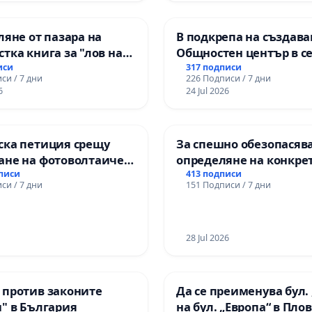
ляне от пазара на
В подкрепа на създава
тка книга за "лов на
Общностен център в с
" с участието на деца
Църква
иси
317 подписи
си / 7 дни
226 Подписи / 7 дни
6
24 Jul 2026
ска петиция срещу
За спешно обезопасяв
ане на фотоволтаичен
определяне на конкре
.Прибой, общ. Радомир
срокове и извършване
дписи
413 подписи
си / 7 дни
151 Подписи / 7 дни
цялостна рехабилитац
републиканския път 
пътен възел АМ „Тракия
Ихтиман - с. Мирово - к
28 Jul 2026
Момин проход
 против законите
Да се преименува бул. 
" в България
на бул. „Европа“ в Пло