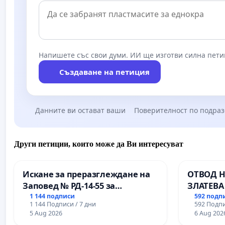
Напишете със свои думи. ИИ ще изготви силна пети
Създаване на петиция
Данните ви остават ваши
Поверителност по подра
Други петиции, които може да Ви интересуват
Искане за преразглеждане на
ОТВОД Н
Заповед № РД-14-55 за
ЗЛАТЕВА
вливането на
ДОБРИЧ
1 144 подписи
592 подп
1 144 Подписи / 7 дни
592 Подпи
Професионалната гимназия по
5 Aug 2026
6 Aug 202
промишлени технологии в