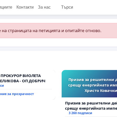
ициите
Контакти
За нас
Търси
 на страницата на петицията и опитайте отново.
 ПРОКУРОР ВИОЛЕТА
Призив за решителни 
ВЕЛИКОВА - ОП ДОБРИЧ
срещу енергийната им
иси
Христо Ковачки
ние за прозрачност
Призив за решителни де
срещу енергийната импе
Христо Ковачки!
3 260 подписи