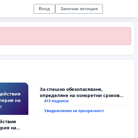
Вход
Започни петиция
За спешно обезопасяване,
действия
определяне на конкретни срокове
перия на
и извършване на цялостна
413 подписи
!
рехабилитация на
Уведомление за прозрачност
републиканския път между пътен
възел АМ „Тракия“ - гр. Ихтиман - с.
йствия
Мирово - к.к. Момин проход
рия на