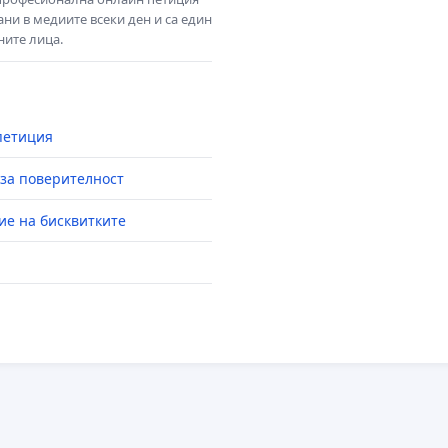
ни в медиите всеки ден и са един
ните лица.
петиция
за поверителност
ие на бисквитките