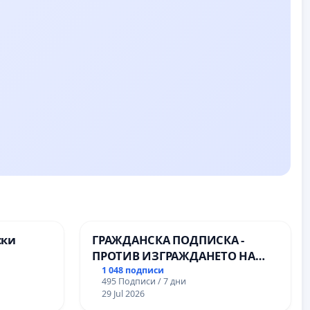
ски
ГРАЖДАНСКА ПОДПИСКА -
ПРОТИВ ИЗГРАЖДАНЕТО НА
те на
ВЪЖЕНА ЛИНИЯ (ЛИФТ) НА
1 048 подписи
495 Подписи / 7 дни
ТЕРИТОРИЯТА НА ПРИРОДНА
29 Jul 2026
ЗАБЕЛЕЖИТЕЛНОСТ „ХЪЛМ НА