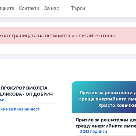
ициите
Контакти
За нас
Търси
 на страницата на петицията и опитайте отново.
 ПРОКУРОР ВИОЛЕТА
Призив за решителни 
ВЕЛИКОВА - ОП ДОБРИЧ
срещу енергийната им
иси
Христо Ковачки
ние за прозрачност
Призив за решителни де
срещу енергийната импе
Христо Ковачки!
3 243 подписи