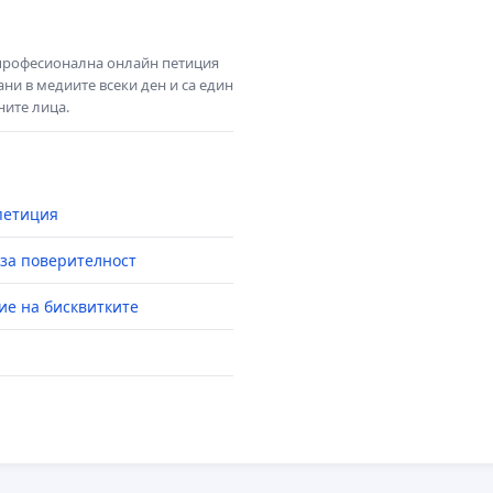
 професионална онлайн петиция
ни в медиите всеки ден и са един
ните лица.
петиция
за поверителност
ие на бисквитките