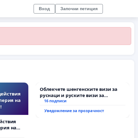
Вход
Започни петиция
Облекчете шенгенските визи за
действия
руснаци и руските визи за
перия на
българи
16 подписи
!
Уведомление за прозрачност
йствия
рия на