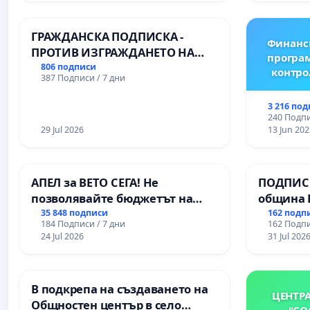
Професионалната гимназия по
икономика и мениджмънт – гр.
ГРАЖДАНСКА ПОДПИСКА -
Пазарджик
Финанс
ПРОТИВ ИЗГРАЖДАНЕТО НА
програм
ВЪЖЕНА ЛИНИЯ (ЛИФТ) НА
806 подписи
контро
387 Подписи / 7 дни
ТЕРИТОРИЯТА НА ПРИРОДНА
ЗАБЕЛЕЖИТЕЛНОСТ „ХЪЛМ НА
3 216 по
ОСВОБОДИТЕЛИТЕ“
240 Подпи
(БУНАРДЖИК)
29 Jul 2026
13 Jun 202
АПЕЛ за ВЕТО СЕГА! Не
ПОДПИСК
позволявайте бюджетът на
община 
Радев да открадне парите и
за ясни 
35 848 подписи
162 подп
184 Подписи / 7 дни
162 Подпи
правата ни в тъмното
МЕД” АД 
24 Jul 2026
31 Jul 202
се изпъ
екологи
В подкрепа на създаването на
ЦЕНТР
Общностен център в село
"СО