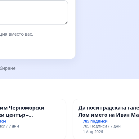
ция вместо вас.
збиране
зим Черноморски
Да носи градската гал
и център –
Лом името на Иван М
ство за младите на
иси
785 подписи
си / 7 дни
785 Подписи / 7 дни
6
1 Aug 2026