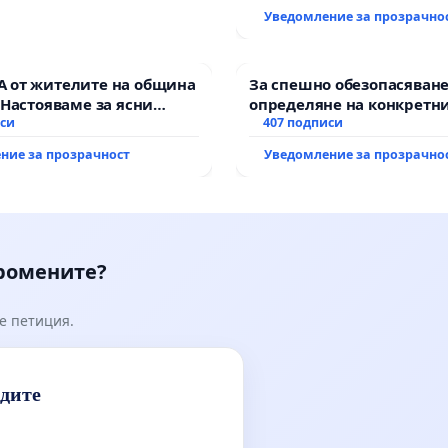
Уведомление за прозрачно
 от жителите на община
За спешно обезопасяване
 Настояваме за ясни
определяне на конкретни
от “Елаците-МЕД” АД и от
иси
и извършване на цялост
407 подписи
, че ще се изпълнят
рехабилитация на
ние за прозрачност
Уведомление за прозрачно
кологични норми!
републиканския път меж
възел АМ „Тракия“ - гр. И
Мирово - к.к. Момин про
промените?
е петиция.
идите