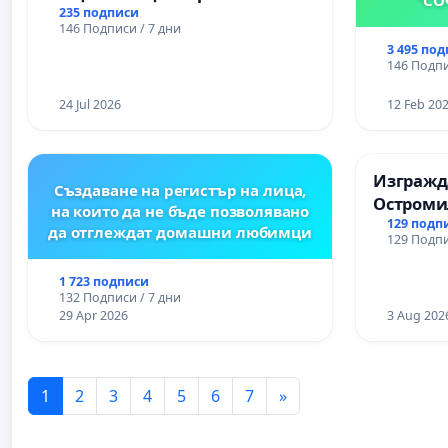
Църква
235 подписи
146 Подписи / 7 дни
3 495 по
146 Подпи
24 Jul 2026
12 Feb 20
Изгражда
Създаване на регистър на лица,
Остроми
на които да не бъде позволявано
129 подп
да отглеждат домашни любимци
129 Подпи
1 723 подписи
132 Подписи / 7 дни
29 Apr 2026
3 Aug 202
1
2
3
4
5
6
7
»