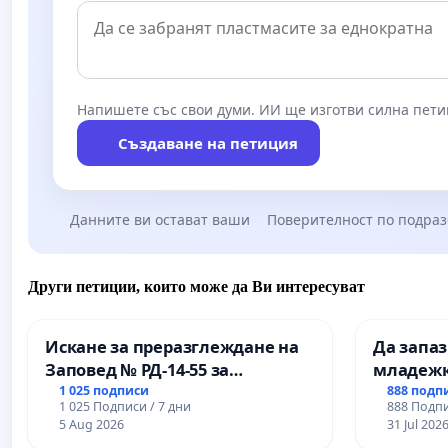
Напишете със свои думи. ИИ ще изготви силна пети
Създаване на петиция
Данните ви остават ваши
Поверителност по подра
Други петиции, които може да Ви интересуват
Искане за преразглеждане на
Да запа
Заповед № РД-14-55 за
младежк
вливането на
простран
1 025 подписи
888 подп
1 025 Подписи / 7 дни
888 Подпи
Професионалната гимназия по
Варна
5 Aug 2026
31 Jul 202
промишлени технологии в