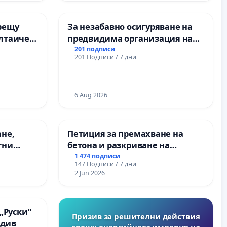
рещу
За незабавно осигуряване на
олтаичен
предвидима организация на
 Радомир
учебния процес и гарантиране
201 подписи
201 Подписи / 7 дни
на правото на равнопоставено
и качествено образование на
учениците от ОУ „Княз
Александър I“ и Хуманитарна
6 Aug 2026
гимназия „
ане,
Петиция за премахване на
тни
бетона и разкриване на
 на
античното сърце на
1 474 подписи
147 Подписи / 7 дни
ия на
Могиланската могила във
2 Jun 2026
между
Враца
“ - гр.
.к.
„Руски“
Призив за решителни действия
вдив
срещу енергийната империя на