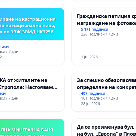
Гражданска петиция с
иране на кастрационна
изграждане на фотов
а на национално ниво,
парк в с.Прибой, общ.
5 171 подписи
л по ЗЗЖ,ЗВМД,НК325б
226 Подписи / 7 дни
дписи
си / 7 дни
2
1 Jul 2026
А от жителите на
За спешно обезопасяв
Етрополе: Настояваме
определяне на конкре
гаранции от “Елаците-
срокове и извършване
иси
407 подписи
си / 7 дни
161 Подписи / 7 дни
и от държавата, че ще
цялостна рехабилитац
6
28 Jul 2026
лнят всички
републиканския път 
чни норми!
пътен възел АМ „Тракия
Ихтиман - с. Мирово - к
Да се преименува бул. 
Момин проход
АЛНА МИНЕРАЛНА БАНЯ
на бул. „Европа“ в Пло
ФИЯ"-ДА БЪДЕ БАНЯ