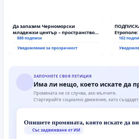
Да запазим Черноморски
ПОДПИСКА
младежки център – пространство
Етрополе:
за младите на Варна
888 подписи
гаранции 
162 подп
държавата
Уведомление за прозрачност
Уведомле
всички е
ЗАПОЧНЕТЕ СВОЯ ПЕТИЦИЯ
Има ли нещо, което искате да 
Промяната не се случва, ако мълчите.
Стартирайте социално движение, като създадет
Опишете промяната, която искате да в
Със задвижване от ИИ