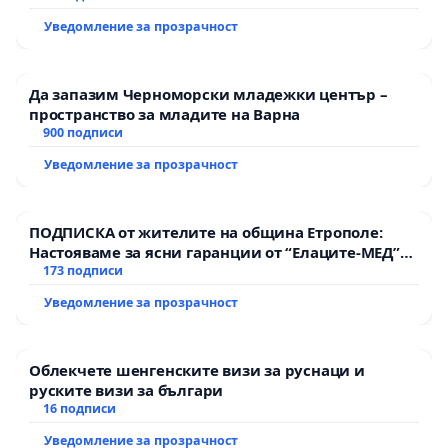
Уведомление за прозрачност
Да запазим Черноморски младежки център –
пространство за младите на Варна
900 подписи
Уведомление за прозрачност
ПОДПИСКА от жителите на община Етрополе:
Настояваме за ясни гаранции от “Елаците-МЕД”
АД и от държавата, че ще се изпълнят всички
173 подписи
екологични норми!
Уведомление за прозрачност
Облекчете шенгенските визи за руснаци и
руските визи за българи
16 подписи
Уведомление за прозрачност