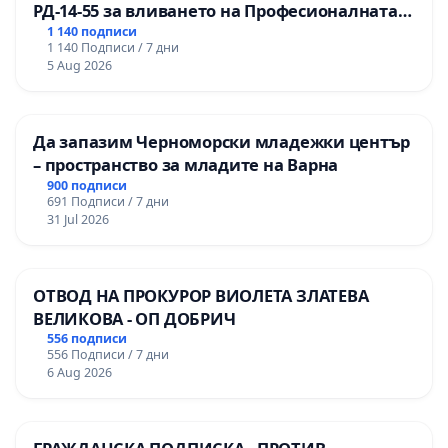
РД-14-55 за вливането на Професионалната
гимназия по промишлени технологии в
1 140 подписи
1 140 Подписи / 7 дни
Професионалната гимназия по икономика и
5 Aug 2026
мениджмънт – гр. Пазарджик
Да запазим Черноморски младежки център
– пространство за младите на Варна
900 подписи
691 Подписи / 7 дни
31 Jul 2026
ОТВОД НА ПРОКУРОР ВИОЛЕТА ЗЛАТЕВА
ВЕЛИКОВА - ОП ДОБРИЧ
556 подписи
556 Подписи / 7 дни
6 Aug 2026