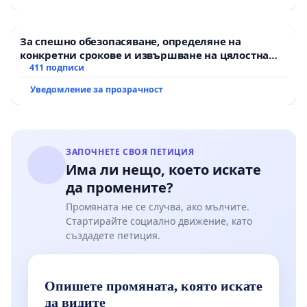
За спешно обезопасяване, определяне на
конкретни срокове и извършване на цялостна
рехабилитация на републиканския път между
411 подписи
пътен възел АМ „Тракия“ - гр. Ихтиман - с.
Уведомление за прозрачност
Мирово - к.к. Момин проход
ЗАПОЧНЕТЕ СВОЯ ПЕТИЦИЯ
Има ли нещо, което искате
да промените?
Промяната не се случва, ако мълчите.
Стартирайте социално движение, като
създадете петиция.
Опишете промяната, която искате
да видите