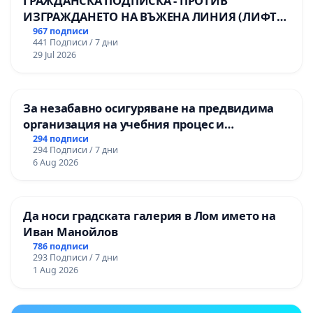
ГРАЖДАНСКА ПОДПИСКА - ПРОТИВ
ИЗГРАЖДАНЕТО НА ВЪЖЕНА ЛИНИЯ (ЛИФТ)
НА ТЕРИТОРИЯТА НА ПРИРОДНА
967 подписи
441 Подписи / 7 дни
ЗАБЕЛЕЖИТЕЛНОСТ „ХЪЛМ НА
29 Jul 2026
ОСВОБОДИТЕЛИТЕ“ (БУНАРДЖИК)
За незабавно осигуряване на предвидима
организация на учебния процес и
гарантиране на правото на равнопоставено
294 подписи
294 Подписи / 7 дни
и качествено образование на учениците от
6 Aug 2026
ОУ „Княз Александър I“ и Хуманитарна
гимназия „
Да носи градската галерия в Лом името на
Иван Манойлов
786 подписи
293 Подписи / 7 дни
1 Aug 2026