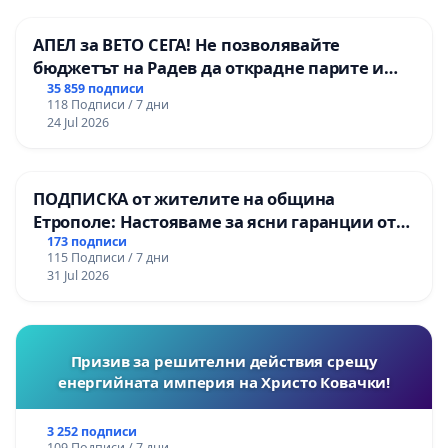
АПЕЛ за ВЕТО СЕГА! Не позволявайте
бюджетът на Радев да открадне парите и
правата ни в тъмното
35 859 подписи
118 Подписи / 7 дни
24 Jul 2026
ПОДПИСКА от жителите на община
Етрополе: Настояваме за ясни гаранции от
“Елаците-МЕД” АД и от държавата, че ще се
173 подписи
115 Подписи / 7 дни
изпълнят всички екологични норми!
31 Jul 2026
Призив за решителни действия срещу
енергийната империя на Христо Ковачки!
3 252 подписи
109 Подписи / 7 дни