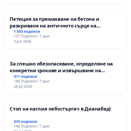
Петиция за премахване на бетона и
разкриване на античното сърце на
Могиланската могила във Враца
1 503 подписи
157 Подписи / 7 дни
2 Jun 2026
За спешно обезопасяване, определяне на
конкретни срокове и извършване на
цялостна рехабилитация на
411 подписи
149 Подписи / 7 дни
републиканския път между пътен възел АМ
28 Jul 2026
„Тракия“ - гр. Ихтиман - с. Мирово - к.к.
Момин проход
Стоп на наглия небостъргач в Дианабад!
343 подписи
146 Подписи / 7 дни