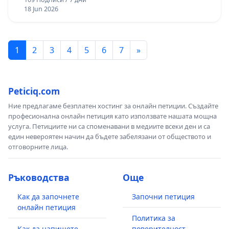
18 Jun 2026
1
2
3
4
5
6
7
»
Peticiq.com
Ние предлагаме безплатен хостинг за онлайн петиции. Създайте
професионална онлайн петиция като използвате нашата мощна
услуга. Петициите ни са споменавани в медиите всеки ден и са
един невероятен начин да бъдете забелязани от обществото и
отговорните лица.
Ръководства
Още
Как да започнете
Започни петиция
онлайн петиция
Политика за
Как да напишете
поверителност