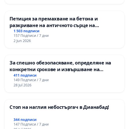
Петиция за премахване на бетона и
разкриване на античното сърце на
Могиланската могила във Враца
1 503 подписи
157 Подписи / 7 дни
2 Jun 2026
За спешно обезопасяване, определяне на
конкретни срокове и извършване на
цялостна рехабилитация на
411 подписи
149 Подписи / 7 дни
републиканския път между пътен възел АМ
28 Jul 2026
„Тракия“ - гр. Ихтиман - с. Мирово - к.к.
Момин проход
Стоп на наглия небостъргач в Дианабад!
344 подписи
147 Подписи / 7 дни