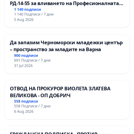
РД-14-55 за вливането на Професионалната
гимназия по промишлени технологии в
1 140 подписи
1 140 Подписи / 7 дни
Професионалната гимназия по икономика и
5 Aug 2026
мениджмънт – гр. Пазарджик
Да запазим Черноморски младежки център
– пространство за младите на Варна
900 подписи
691 Подписи / 7 дни
31 Jul 2026
ОТВОД НА ПРОКУРОР ВИОЛЕТА ЗЛАТЕВА
ВЕЛИКОВА - ОП ДОБРИЧ
558 подписи
558 Подписи / 7 дни
6 Aug 2026