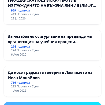
ГРАЖДАНСКА ПОДПИСКА - ПРОТИВ
ИЗГРАЖДАНЕТО НА ВЪЖЕНА ЛИНИЯ (ЛИФТ)
НА ТЕРИТОРИЯТА НА ПРИРОДНА
969 подписи
443 Подписи / 7 дни
ЗАБЕЛЕЖИТЕЛНОСТ „ХЪЛМ НА
29 Jul 2026
ОСВОБОДИТЕЛИТЕ“ (БУНАРДЖИК)
За незабавно осигуряване на предвидима
организация на учебния процес и
гарантиране на правото на равнопоставено
294 подписи
294 Подписи / 7 дни
и качествено образование на учениците от
6 Aug 2026
ОУ „Княз Александър I“ и Хуманитарна
гимназия „
Да носи градската галерия в Лом името на
Иван Манойлов
786 подписи
293 Подписи / 7 дни
1 Aug 2026