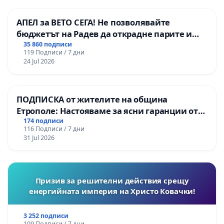
АПЕЛ за ВЕТО СЕГА! Не позволявайте
бюджетът на Радев да открадне парите и
правата ни в тъмното
35 860 подписи
119 Подписи / 7 дни
24 Jul 2026
ПОДПИСКА от жителите на община
Етрополе: Настояваме за ясни гаранции от
“Елаците-МЕД” АД и от държавата, че ще се
174 подписи
116 Подписи / 7 дни
изпълнят всички екологични норми!
31 Jul 2026
Призив за решителни действия срещу
енергийната империя на Христо Ковачки!
3 252 подписи
109 Подписи / 7 дни