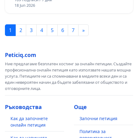
18 Jun 2026
1
2
3
4
5
6
7
»
Peticiq.com
Ние предлагаме безплатен хостинг за онлайн петиции. Създайте
професионална онлайн петиция като използвате нашата мощна
услуга. Петициите ни са споменавани в медиите всеки ден и са
един невероятен начин да бъдете забелязани от обществото и
отговорните лица.
Ръководства
Още
Как да започнете
Започни петиция
онлайн петиция
Политика за
Как да напишете
поверителност