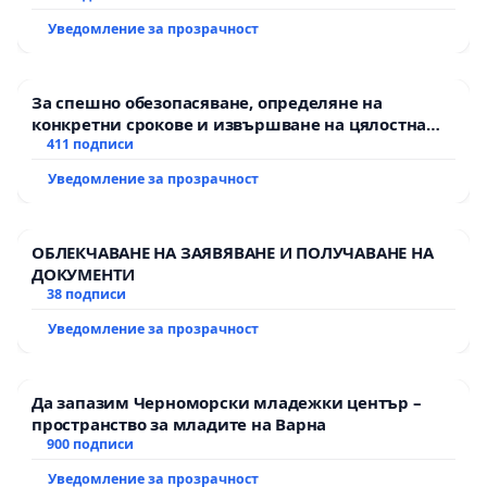
Уведомление за прозрачност
За спешно обезопасяване, определяне на
конкретни срокове и извършване на цялостна
рехабилитация на републиканския път между
411 подписи
пътен възел АМ „Тракия“ - гр. Ихтиман - с.
Уведомление за прозрачност
Мирово - к.к. Момин проход
ОБЛЕКЧАВАНЕ НА ЗАЯВЯВАНЕ И ПОЛУЧАВАНЕ НА
ДОКУМЕНТИ
38 подписи
Уведомление за прозрачност
Да запазим Черноморски младежки център –
пространство за младите на Варна
900 подписи
Уведомление за прозрачност