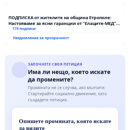
ПОДПИСКА от жителите на община Етрополе:
Настояваме за ясни гаранции от “Елаците-МЕД”
АД и от държавата, че ще се изпълнят всички
174 подписи
екологични норми!
Уведомление за прозрачност
ЗАПОЧНЕТЕ СВОЯ ПЕТИЦИЯ
Има ли нещо, което искате
да промените?
Промяната не се случва, ако мълчите.
Стартирайте социално движение, като
създадете петиция.
Опишете промяната, която искате
да видите