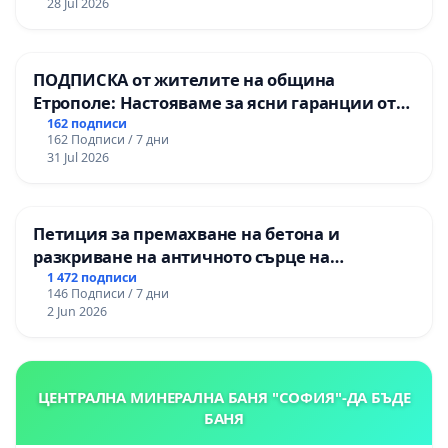
28 Jul 2026
„Тракия“ - гр. Ихтиман - с. Мирово - к.к.
Момин проход
ПОДПИСКА от жителите на община
Етрополе: Настояваме за ясни гаранции от
“Елаците-МЕД” АД и от държавата, че ще се
162 подписи
162 Подписи / 7 дни
изпълнят всички екологични норми!
31 Jul 2026
Петиция за премахване на бетона и
разкриване на античното сърце на
Могиланската могила във Враца
1 472 подписи
146 Подписи / 7 дни
2 Jun 2026
ЦЕНТРАЛНА МИНЕРАЛНА БАНЯ "СОФИЯ"-ДА БЪДЕ
БАНЯ