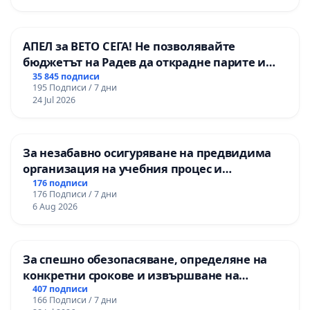
АПЕЛ за ВЕТО СЕГА! Не позволявайте
бюджетът на Радев да открадне парите и
правата ни в тъмното
35 845 подписи
195 Подписи / 7 дни
24 Jul 2026
За незабавно осигуряване на предвидима
организация на учебния процес и
гарантиране на правото на равнопоставено
176 подписи
176 Подписи / 7 дни
и качествено образование на учениците от
6 Aug 2026
ОУ „Княз Александър I“ и Хуманитарна
гимназия „
За спешно обезопасяване, определяне на
конкретни срокове и извършване на
цялостна рехабилитация на
407 подписи
166 Подписи / 7 дни
републиканския път между пътен възел АМ