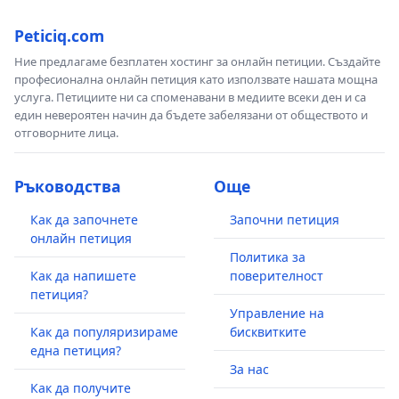
Peticiq.com
Ние предлагаме безплатен хостинг за онлайн петиции. Създайте
професионална онлайн петиция като използвате нашата мощна
услуга. Петициите ни са споменавани в медиите всеки ден и са
един невероятен начин да бъдете забелязани от обществото и
отговорните лица.
Ръководства
Още
Как да започнете
Започни петиция
онлайн петиция
Политика за
Как да напишете
поверителност
петиция?
Управление на
Как да популяризираме
бисквитките
една петиция?
За нас
Как да получите