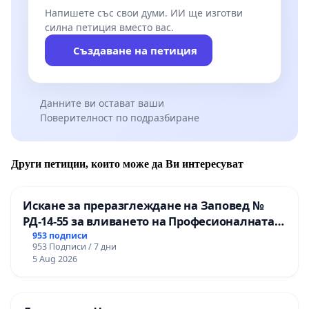
Напишете със свои думи. ИИ ще изготви
силна петиция вместо вас.
Създаване на петиция
Данните ви остават ваши
Поверителност по подразбиране
Други петиции, които може да Ви интересуват
Искане за преразглеждане на Заповед №
РД-14-55 за вливането на Професионалната
гимназия по промишлени технологии в
953 подписи
953 Подписи / 7 дни
Професионалната гимназия по икономика и
5 Aug 2026
мениджмънт – гр. Пазарджик