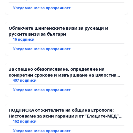
Уведомление за прозрачност
Облекчете шенгенските визи за руснаци и
руските визи за българи
16 подписи
Уведомление за прозрачност
За спешно обезопасяване, определяне на
конкретни срокове и извършване на цялостна
рехабилитация на републиканския път между
407 подписи
пътен възел АМ „Тракия“ - гр. Ихтиман - с.
Уведомление за прозрачност
Мирово - к.к. Момин проход
ПОДПИСКА от жителите на община Етрополе:
Настояваме за ясни гаранции от “Елаците-МЕД”
АД и от държавата, че ще се изпълнят всички
162 подписи
екологични норми!
Уведомление за прозрачност