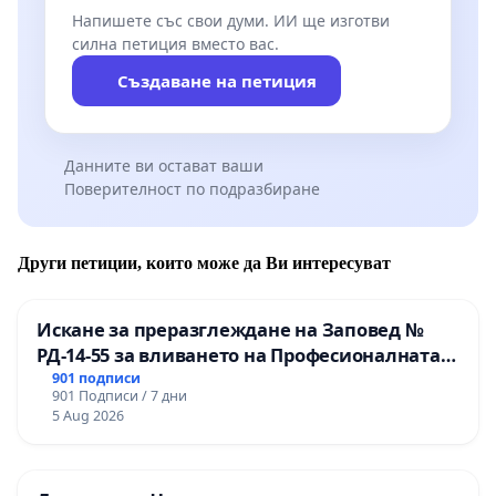
Напишете със свои думи. ИИ ще изготви
силна петиция вместо вас.
Създаване на петиция
Данните ви остават ваши
Поверителност по подразбиране
Други петиции, които може да Ви интересуват
Искане за преразглеждане на Заповед №
РД-14-55 за вливането на Професионалната
гимназия по промишлени технологии в
901 подписи
901 Подписи / 7 дни
Професионалната гимназия по икономика и
5 Aug 2026
мениджмънт – гр. Пазарджик