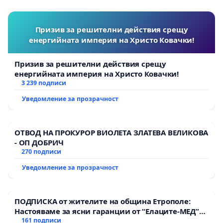
Призив за решителни действия срещу
енергийната империя на Христо Ковачки!
Призив за решителни действия срещу
енергийната империя на Христо Ковачки!
3 239 подписи
Уведомление за прозрачност
ОТВОД НА ПРОКУРОР ВИОЛЕТА ЗЛАТЕВА ВЕЛИКОВА
- ОП ДОБРИЧ
270 подписи
Уведомление за прозрачност
ПОДПИСКА от жителите на община Етрополе:
Настояваме за ясни гаранции от “Елаците-МЕД”
АД и от държавата, че ще се изпълнят всички
161 подписи