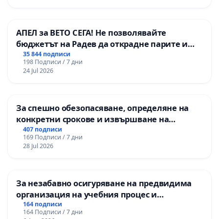
АПЕЛ за ВЕТО СЕГА! Не позволявайте
бюджетът на Радев да открадне парите и
правата ни в тъмното
35 844 подписи
198 Подписи / 7 дни
24 Jul 2026
За спешно обезопасяване, определяне на
конкретни срокове и извършване на
цялостна рехабилитация на
407 подписи
169 Подписи / 7 дни
републиканския път между пътен възел АМ
28 Jul 2026
„Тракия“ - гр. Ихтиман - с. Мирово - к.к.
Момин проход
За незабавно осигуряване на предвидима
организация на учебния процес и
гарантиране на правото на равнопоставено
164 подписи
164 Подписи / 7 дни
и качествено образование на учениците от