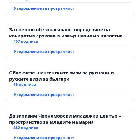
екологични норми!
Уведомление за прозрачност
За спешно обезопасяване, определяне на
конкретни срокове и извършване на цялостна
рехабилитация на републиканския път между
407 подписи
пътен възел АМ „Тракия“ - гр. Ихтиман - с.
Уведомление за прозрачност
Мирово - к.к. Момин проход
Облекчете шенгенските визи за руснаци и
руските визи за българи
16 подписи
Уведомление за прозрачност
Да запазим Черноморски младежки център –
пространство за младите на Варна
882 подписи
Уведомление за прозрачност