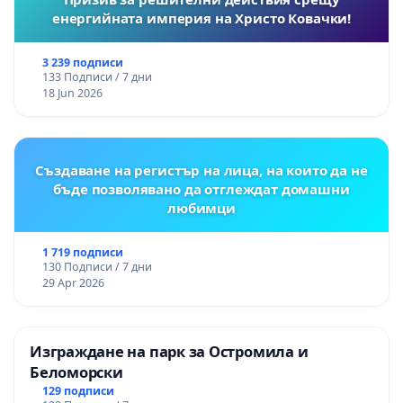
енергийната империя на Христо Ковачки!
3 239 подписи
133 Подписи / 7 дни
18 Jun 2026
Създаване на регистър на лица, на които да не
бъде позволявано да отглеждат домашни
любимци
1 719 подписи
130 Подписи / 7 дни
29 Apr 2026
Изграждане на парк за Остромила и
Беломорски
129 подписи