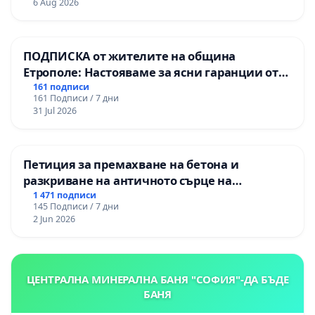
6 Aug 2026
ОУ „Княз Александър I“ и Хуманитарна
гимназия „
ПОДПИСКА от жителите на община
Етрополе: Настояваме за ясни гаранции от
“Елаците-МЕД” АД и от държавата, че ще се
161 подписи
161 Подписи / 7 дни
изпълнят всички екологични норми!
31 Jul 2026
Петиция за премахване на бетона и
разкриване на античното сърце на
Могиланската могила във Враца
1 471 подписи
145 Подписи / 7 дни
2 Jun 2026
ЦЕНТРАЛНА МИНЕРАЛНА БАНЯ "СОФИЯ"-ДА БЪДЕ
БАНЯ