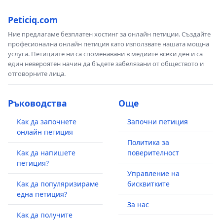
Peticiq.com
Ние предлагаме безплатен хостинг за онлайн петиции. Създайте
професионална онлайн петиция като използвате нашата мощна
услуга. Петициите ни са споменавани в медиите всеки ден и са
един невероятен начин да бъдете забелязани от обществото и
отговорните лица.
Ръководства
Още
Как да започнете
Започни петиция
онлайн петиция
Политика за
Как да напишете
поверителност
петиция?
Управление на
Как да популяризираме
бисквитките
една петиция?
За нас
Как да получите