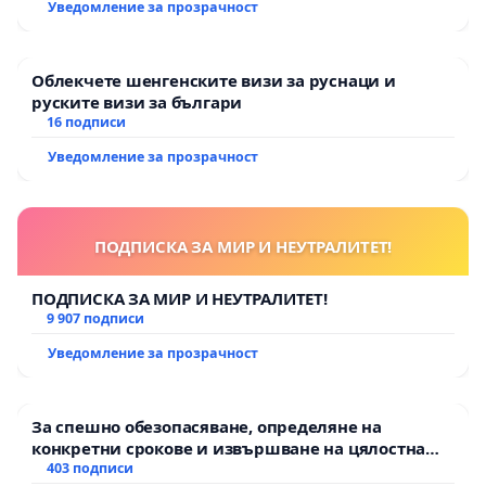
Уведомление за прозрачност
Облекчете шенгенските визи за руснаци и
руските визи за българи
16 подписи
Уведомление за прозрачност
ПОДПИСКА ЗА МИР И НЕУТРАЛИТЕТ!
ПОДПИСКА ЗА МИР И НЕУТРАЛИТЕТ!
9 907 подписи
Уведомление за прозрачност
За спешно обезопасяване, определяне на
конкретни срокове и извършване на цялостна
рехабилитация на републиканския път между
403 подписи