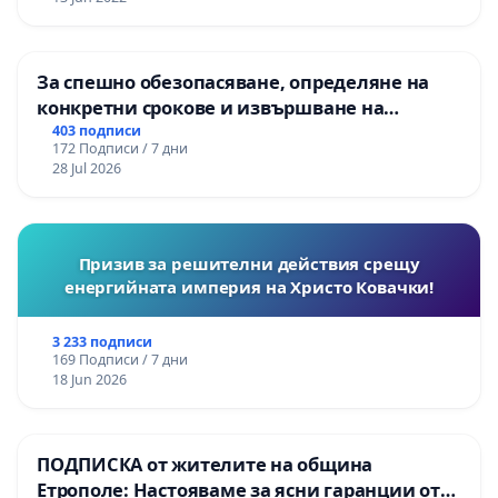
За спешно обезопасяване, определяне на
конкретни срокове и извършване на
цялостна рехабилитация на
403 подписи
172 Подписи / 7 дни
републиканския път между пътен възел АМ
28 Jul 2026
„Тракия“ - гр. Ихтиман - с. Мирово - к.к.
Момин проход
Призив за решителни действия срещу
енергийната империя на Христо Ковачки!
3 233 подписи
169 Подписи / 7 дни
18 Jun 2026
ПОДПИСКА от жителите на община
Етрополе: Настояваме за ясни гаранции от