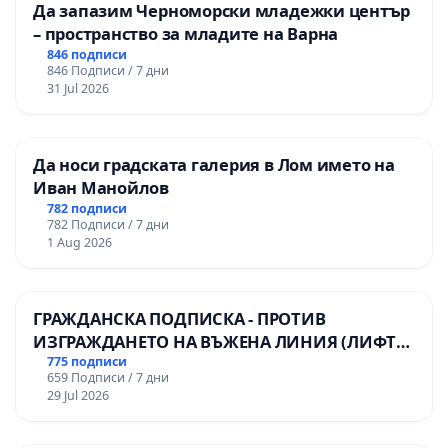
Да запазим Черноморски младежки център
– пространство за младите на Варна
846 подписи
846 Подписи / 7 дни
31 Jul 2026
Да носи градската галерия в Лом името на
Иван Манойлов
782 подписи
782 Подписи / 7 дни
1 Aug 2026
ГРАЖДАНСКА ПОДПИСКА - ПРОТИВ
ИЗГРАЖДАНЕТО НА ВЪЖЕНА ЛИНИЯ (ЛИФТ)
НА ТЕРИТОРИЯТА НА ПРИРОДНА
775 подписи
659 Подписи / 7 дни
ЗАБЕЛЕЖИТЕЛНОСТ „ХЪЛМ НА
29 Jul 2026
ОСВОБОДИТЕЛИТЕ“ (БУНАРДЖИК)