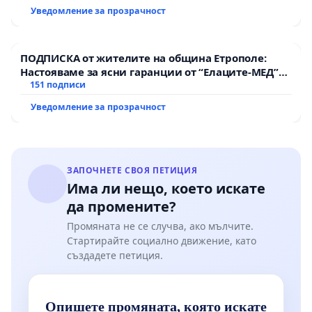
пътен възел АМ „Тракия“ - гр. Ихтиман - с.
Уведомление за прозрачност
Мирово - к.к. Момин проход
ПОДПИСКА от жителите на община Етрополе:
Настояваме за ясни гаранции от “Елаците-МЕД”
АД и от държавата, че ще се изпълнят всички
151 подписи
екологични норми!
Уведомление за прозрачност
ЗАПОЧНЕТЕ СВОЯ ПЕТИЦИЯ
Има ли нещо, което искате
да промените?
Промяната не се случва, ако мълчите.
Стартирайте социално движение, като
създадете петиция.
Опишете промяната, която искате