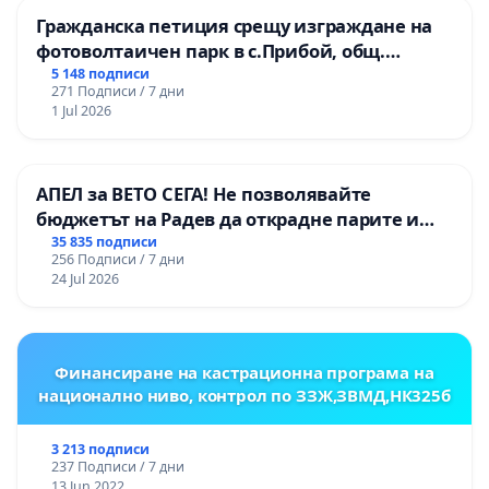
Гражданска петиция срещу изграждане на
фотоволтаичен парк в с.Прибой, общ.
Радомир
5 148 подписи
271 Подписи / 7 дни
1 Jul 2026
АПЕЛ за ВЕТО СЕГА! Не позволявайте
бюджетът на Радев да открадне парите и
правата ни в тъмното
35 835 подписи
256 Подписи / 7 дни
24 Jul 2026
Финансиране на кастрационна програма на
национално ниво, контрол по ЗЗЖ,ЗВМД,НК325б
3 213 подписи
237 Подписи / 7 дни
13 Jun 2022