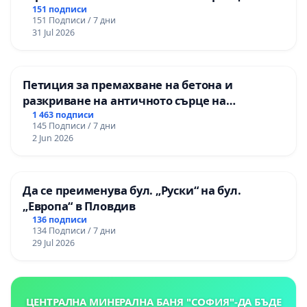
“Елаците-МЕД” АД и от държавата, че ще се
151 подписи
151 Подписи / 7 дни
изпълнят всички екологични норми!
31 Jul 2026
Петиция за премахване на бетона и
разкриване на античното сърце на
Могиланската могила във Враца
1 463 подписи
145 Подписи / 7 дни
2 Jun 2026
Да се преименува бул. „Руски“ на бул.
„Европа“ в Пловдив
136 подписи
134 Подписи / 7 дни
29 Jul 2026
ЦЕНТРАЛНА МИНЕРАЛНА БАНЯ "СОФИЯ"-ДА БЪДЕ