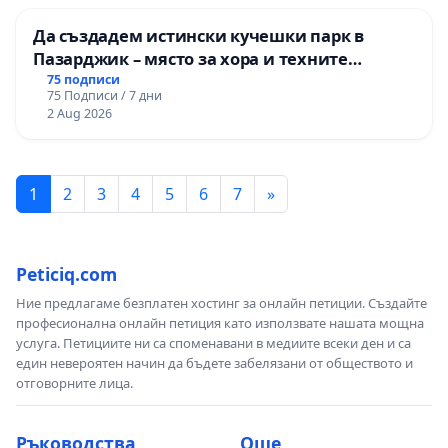
Да създадем истински кучешки парк в
Пазарджик – място за хора и техните
любимци
75 подписи
75 Подписи / 7 дни
2 Aug 2026
1
2
3
4
5
6
7
»
Peticiq.com
Ние предлагаме безплатен хостинг за онлайн петиции. Създайте
професионална онлайн петиция като използвате нашата мощна
услуга. Петициите ни са споменавани в медиите всеки ден и са
един невероятен начин да бъдете забелязани от обществото и
отговорните лица.
Ръководства
Още