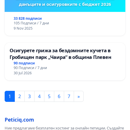
данъците и осигуровките с бюджет 2026
33 828 подписи
105 Подписи / 7 дни
9 Nov 2025
Осигурете грижа за бездомните кучета в
Гробищен парк „Чаира“ в община Плевен
90 подписи
90 Подписи / 7 дни
30 Jul 2026
1
2
3
4
5
6
7
»
Peticiq.com
Ние предлагаме безплатен хостинг за онлайн петиции. Създайте