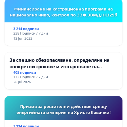
Финансиране на кастрационна програма на
национално ниво, контрол по ЗЗЖ,ЗВМД,НК325б
3 214 подписи
238 Подписи / 7 дни
13 Jun 2022
За спешно обезопасяване, определяне на
конкретни срокове и извършване на
цялостна рехабилитация на
405 подписи
172 Подписи / 7 дни
републиканския път между пътен възел АМ
28 Jul 2026
„Тракия“ - гр. Ихтиман - с. Мирово - к.к.
Момин проход
Призив за решителни действия срещу
енергийната империя на Христо Ковачки!
3 234 подписи