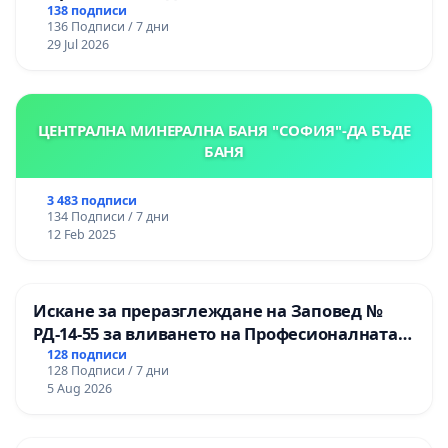
138 подписи
136 Подписи / 7 дни
29 Jul 2026
ЦЕНТРАЛНА МИНЕРАЛНА БАНЯ "СОФИЯ"-ДА БЪДЕ
БАНЯ
3 483 подписи
134 Подписи / 7 дни
12 Feb 2025
Искане за преразглеждане на Заповед №
РД-14-55 за вливането на Професионалната
гимназия по промишлени технологии в
128 подписи
128 Подписи / 7 дни
Професионалната гимназия по икономика и
5 Aug 2026
мениджмънт – гр. Пазарджик