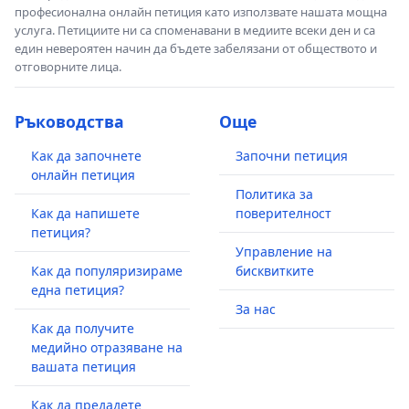
професионална онлайн петиция като използвате нашата мощна
услуга. Петициите ни са споменавани в медиите всеки ден и са
един невероятен начин да бъдете забелязани от обществото и
отговорните лица.
Ръководства
Още
Как да започнете
Започни петиция
онлайн петиция
Политика за
Как да напишете
поверителност
петиция?
Управление на
Как да популяризираме
бисквитките
една петиция?
За нас
Как да получите
медийно отразяване на
вашата петиция
Как да предадете