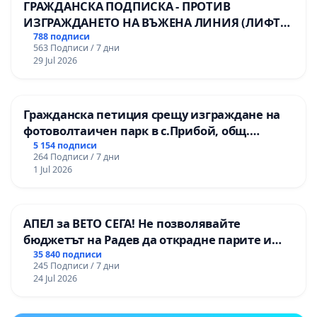
ГРАЖДАНСКА ПОДПИСКА - ПРОТИВ
ИЗГРАЖДАНЕТО НА ВЪЖЕНА ЛИНИЯ (ЛИФТ)
НА ТЕРИТОРИЯТА НА ПРИРОДНА
788 подписи
563 Подписи / 7 дни
ЗАБЕЛЕЖИТЕЛНОСТ „ХЪЛМ НА
29 Jul 2026
ОСВОБОДИТЕЛИТЕ“ (БУНАРДЖИК)
Гражданска петиция срещу изграждане на
фотоволтаичен парк в с.Прибой, общ.
Радомир
5 154 подписи
264 Подписи / 7 дни
1 Jul 2026
АПЕЛ за ВЕТО СЕГА! Не позволявайте
бюджетът на Радев да открадне парите и
правата ни в тъмното
35 840 подписи
245 Подписи / 7 дни
24 Jul 2026