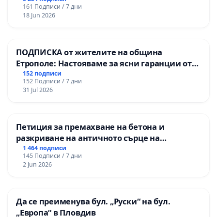
161 Подписи / 7 дни
18 Jun 2026
ПОДПИСКА от жителите на община
Етрополе: Настояваме за ясни гаранции от
“Елаците-МЕД” АД и от държавата, че ще се
152 подписи
152 Подписи / 7 дни
изпълнят всички екологични норми!
31 Jul 2026
Петиция за премахване на бетона и
разкриване на античното сърце на
Могиланската могила във Враца
1 464 подписи
145 Подписи / 7 дни
2 Jun 2026
Да се преименува бул. „Руски“ на бул.
„Европа“ в Пловдив