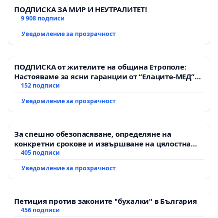
ПОДПИСКА ЗА МИР И НЕУТРАЛИТЕТ!
9 908 подписи
Уведомление за прозрачност
ПОДПИСКА от жителите на община Етрополе:
Настояваме за ясни гаранции от “Елаците-МЕД”
АД и от държавата, че ще се изпълнят всички
152 подписи
екологични норми!
Уведомление за прозрачност
За спешно обезопасяване, определяне на
конкретни срокове и извършване на цялостна
рехабилитация на републиканския път между
405 подписи
пътен възел АМ „Тракия“ - гр. Ихтиман - с.
Уведомление за прозрачност
Мирово - к.к. Момин проход
Петиция против законите "бухалки" в България
456 подписи