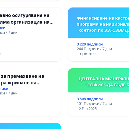
авно осигуряване на
Финансиране на кастр
има организация на
програма на национал
процес и гарантиране
иси
контрол по ЗЗЖ,ЗВМД
си / 7 дни
то на равнопоставено
вено образование на
3 220 подписи
е от ОУ „Княз
244 Подписи / 7 дни
ър I“ и Хуманитарна
6
13 Jun 2022
я „
 за премахване на
ЦЕНТРАЛНА МИНЕРАЛН
 разкриване на
"СОФИЯ"-ДА БЪДЕ 
то сърце на
дписи
си / 7 дни
ската могила във
3 508 подписи
151 Подписи / 7 дни
12 Feb 2025