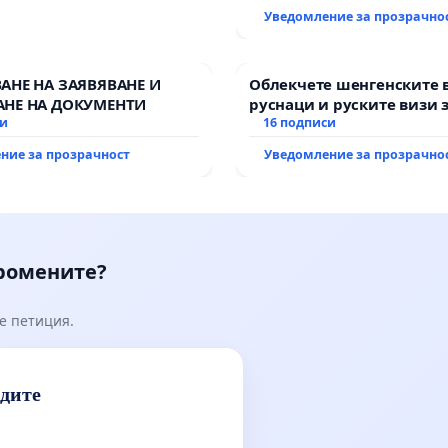
Уведомление за прозрачно
АНЕ НА ЗАЯВЯВАНЕ И
Облекчете шенгенските 
НЕ НА ДОКУМЕНТИ
руснаци и руските визи 
си
българи
16 подписи
ние за прозрачност
Уведомление за прозрачно
промените?
е петиция.
идите