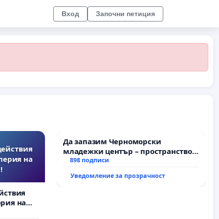
Вход
Започни петиция
Да запазим Черноморски
действия
младежки център – пространство
перия на
за младите на Варна
898 подписи
!
Уведомление за прозрачност
йствия
рия на