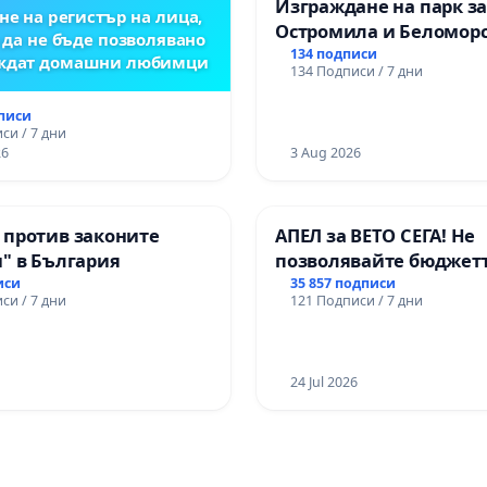
Изграждане на парк з
не на регистър на лица,
Остромила и Беломор
 да не бъде позволявано
134 подписи
еждат домашни любимци
134 Подписи / 7 дни
дписи
си / 7 дни
26
3 Aug 2026
 против законите
АПЕЛ за ВЕТО СЕГА! Не
" в България
позволявайте бюджетъ
Радев да открадне пар
иси
35 857 подписи
си / 7 дни
121 Подписи / 7 дни
правата ни в тъмното
24 Jul 2026