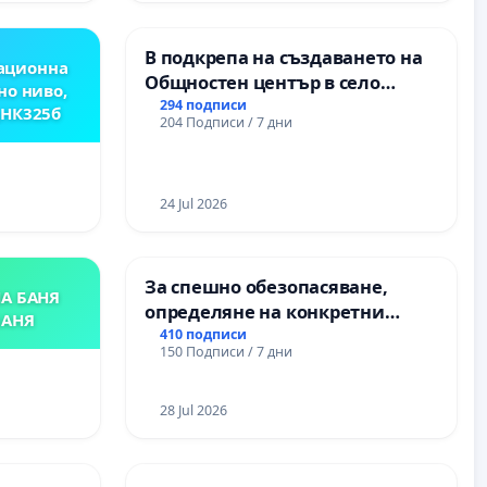
ОСВОБОДИТЕЛИТЕ“
(БУНАРДЖИК)
В подкрепа на създаването на
ационна
Общностен център в село
но ниво,
Църква
294 подписи
,НК325б
204 Подписи / 7 дни
24 Jul 2026
За спешно обезопасяване,
А БАНЯ
определяне на конкретни
БАНЯ
срокове и извършване на
410 подписи
150 Подписи / 7 дни
цялостна рехабилитация на
републиканския път между
пътен възел АМ „Тракия“ - гр.
28 Jul 2026
Ихтиман - с. Мирово - к.к.
Момин проход