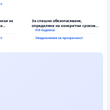
ст
визи за
За спешно обезопасяване,
за
определяне на конкретни срокове
и извършване на цялостна
410 подписи
рехабилитация на
ст
Уведомление за прозрачност
републиканския път между пътен
възел АМ „Тракия“ - гр. Ихтиман - с.
Мирово - к.к. Момин проход