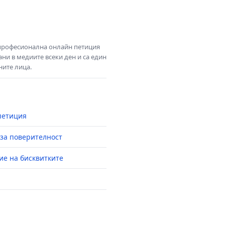
 професионална онлайн петиция
ни в медиите всеки ден и са един
ните лица.
петиция
за поверителност
ие на бисквитките