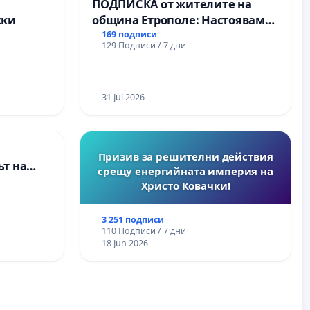
а
ПОДПИСКА от жителите на
ски
община Етрополе: Настояваме
за ясни гаранции от “Елаците-
169 подписи
129 Подписи / 7 дни
МЕД” АД и от държавата, че ще
се изпълнят всички
екологични норми!
31 Jul 2026
Призив за решителни действия
т на
срещу енергийната империя на
ите и
Христо Ковачки!
3 251 подписи
110 Подписи / 7 дни
18 Jun 2026