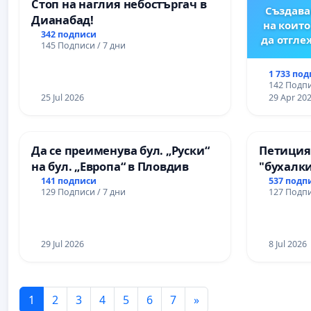
Стоп на наглия небостъргач в
Създава
Дианабад!
на които
342 подписи
да отгл
145 Подписи / 7 дни
1 733 по
142 Подпи
25 Jul 2026
29 Apr 20
Да се преименува бул. „Руски“
Петиция
на бул. „Европа“ в Пловдив
"бухалки
141 подписи
537 подп
129 Подписи / 7 дни
127 Подпи
29 Jul 2026
8 Jul 2026
1
2
3
4
5
6
7
»