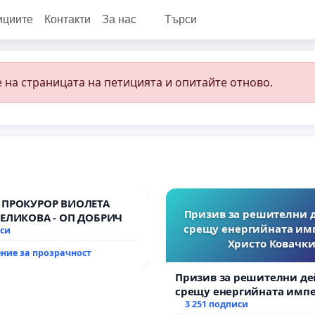
ициите
Контакти
За нас
Търси
 на страницата на петицията и опитайте отново.
 ПРОКУРОР ВИОЛЕТА
Призив за решителни 
ВЕЛИКОВА - ОП ДОБРИЧ
срещу енергийната им
иси
Христо Ковачки
ние за прозрачност
Призив за решителни де
срещу енергийната импе
Христо Ковачки!
3 251 подписи