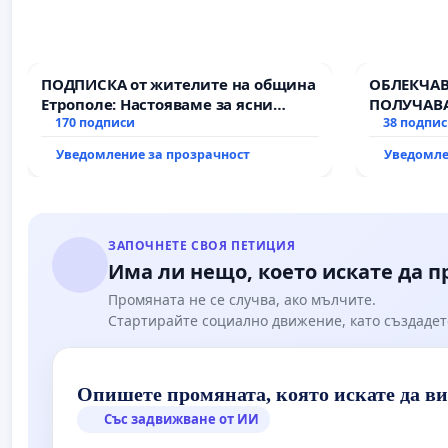
ПОДПИСКА от жителите на община
ОБЛЕКЧАВ
Етрополе: Настояваме за ясни
ПОЛУЧАВА
гаранции от “Елаците-МЕД” АД и от
170 подписи
38 подпи
държавата, че ще се изпълнят
Уведомление за прозрачност
Уведомле
всички екологични норми!
ЗАПОЧНЕТЕ СВОЯ ПЕТИЦИЯ
Има ли нещо, което искате да 
Промяната не се случва, ако мълчите.
Стартирайте социално движение, като създадет
Опишете промяната, която искате да в
Със задвижване от ИИ