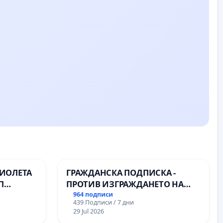
ВИОЛЕТА
ГРАЖДАНСКА ПОДПИСКА -
П
ПРОТИВ ИЗГРАЖДАНЕТО НА
ВЪЖЕНА ЛИНИЯ (ЛИФТ) НА
964 подписи
439 Подписи / 7 дни
ТЕРИТОРИЯТА НА ПРИРОДНА
29 Jul 2026
ЗАБЕЛЕЖИТЕЛНОСТ „ХЪЛМ НА