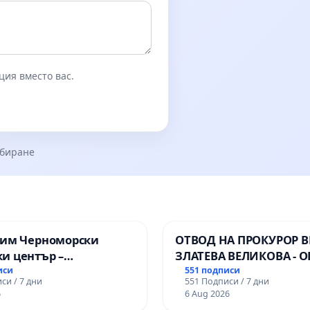
ция вместо вас.
збиране
зим Черноморски
ОТВОД НА ПРОКУРОР 
и център –
ЗЛАТЕВА ВЕЛИКОВА - О
ство за младите на
ДОБРИЧ
иси
551 подписи
си / 7 дни
551 Подписи / 7 дни
6
6 Aug 2026