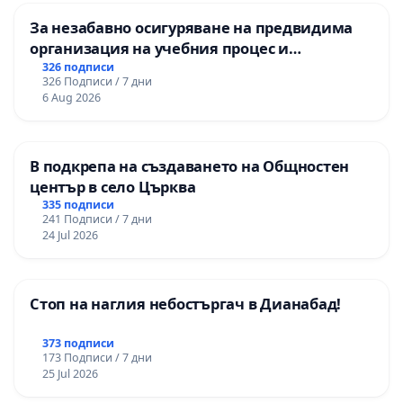
За незабавно осигуряване на предвидима
организация на учебния процес и
гарантиране на правото на равнопоставено
326 подписи
326 Подписи / 7 дни
и качествено образование на учениците от
6 Aug 2026
ОУ „Княз Александър I“ и Хуманитарна
гимназия „
В подкрепа на създаването на Общностен
център в село Църква
335 подписи
241 Подписи / 7 дни
24 Jul 2026
Стоп на наглия небостъргач в Дианабад!
373 подписи
173 Подписи / 7 дни
25 Jul 2026