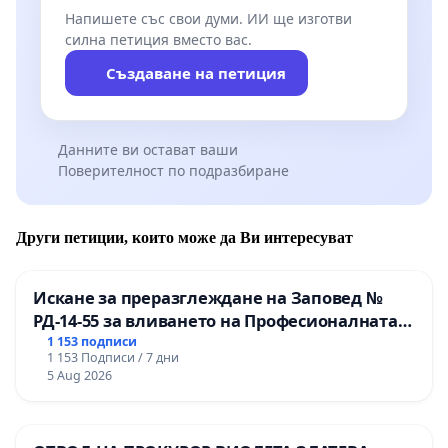
Напишете със свои думи. ИИ ще изготви
силна петиция вместо вас.
Създаване на петиция
Данните ви остават ваши
Поверителност по подразбиране
Други петиции, които може да Ви интересуват
Искане за преразглеждане на Заповед №
РД-14-55 за вливането на Професионалната
гимназия по промишлени технологии в
1 153 подписи
1 153 Подписи / 7 дни
Професионалната гимназия по икономика и
5 Aug 2026
мениджмънт – гр. Пазарджик