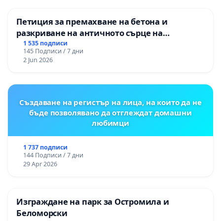
Петиция за премахване на бетона и
разкриване на античното сърце на
Могиланската могила във Враца
1 535 подписи
145 Подписи / 7 дни
2 Jun 2026
Създаване на регистър на лица, на които да не
бъде позволявано да отглеждат домашни
любимци
1 737 подписи
144 Подписи / 7 дни
29 Apr 2026
Изграждане на парк за Остромила и
Беломорски