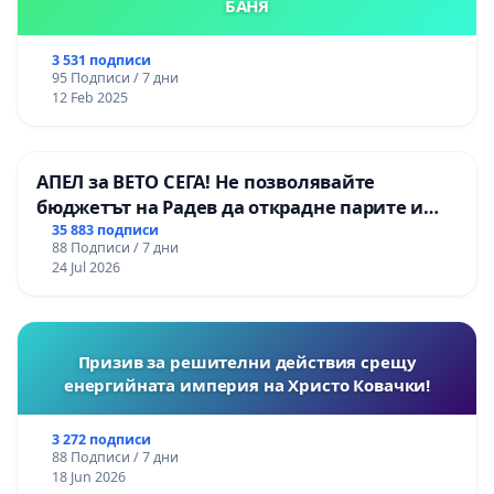
БАНЯ
3 531 подписи
95 Подписи / 7 дни
12 Feb 2025
АПЕЛ за ВЕТО СЕГА! Не позволявайте
бюджетът на Радев да открадне парите и
правата ни в тъмното
35 883 подписи
88 Подписи / 7 дни
24 Jul 2026
Призив за решителни действия срещу
енергийната империя на Христо Ковачки!
3 272 подписи
88 Подписи / 7 дни
18 Jun 2026