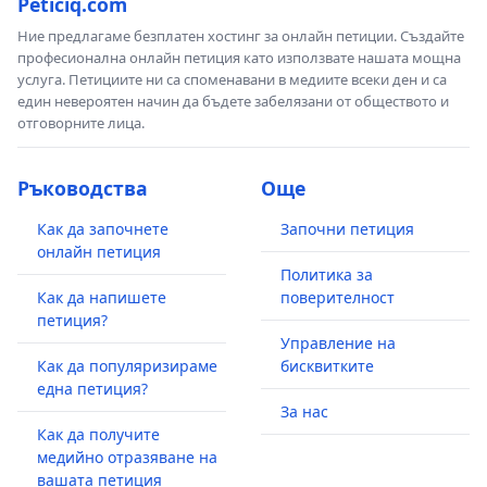
Peticiq.com
Ние предлагаме безплатен хостинг за онлайн петиции. Създайте
професионална онлайн петиция като използвате нашата мощна
услуга. Петициите ни са споменавани в медиите всеки ден и са
един невероятен начин да бъдете забелязани от обществото и
отговорните лица.
Ръководства
Още
Как да започнете
Започни петиция
онлайн петиция
Политика за
Как да напишете
поверителност
петиция?
Управление на
Как да популяризираме
бисквитките
една петиция?
За нас
Как да получите
медийно отразяване на
вашата петиция