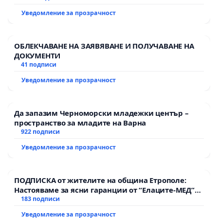
Уведомление за прозрачност
ОБЛЕКЧАВАНЕ НА ЗАЯВЯВАНЕ И ПОЛУЧАВАНЕ НА
ДОКУМЕНТИ
41 подписи
Уведомление за прозрачност
Да запазим Черноморски младежки център –
пространство за младите на Варна
922 подписи
Уведомление за прозрачност
ПОДПИСКА от жителите на община Етрополе:
Настояваме за ясни гаранции от “Елаците-МЕД”
АД и от държавата, че ще се изпълнят всички
183 подписи
екологични норми!
Уведомление за прозрачност