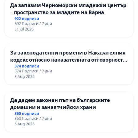
Да запазим Черноморски младежки център
– пространство за младите на Варна
922 подписи
392 Подписи / 7 дни
31 Jul 2026
За законодателни промени в Наказателния
кодекс относно наказателната отговорност
на непълнолетните при особено тежки
374 подписи
374 Подписи / 7 дни
умишлени престъпления
8 Aug 2026
Да дадем законен път на българските
домашни и занаятчийски храни
360 подписи
360 Подписи / 7 дни
5 Aug 2026