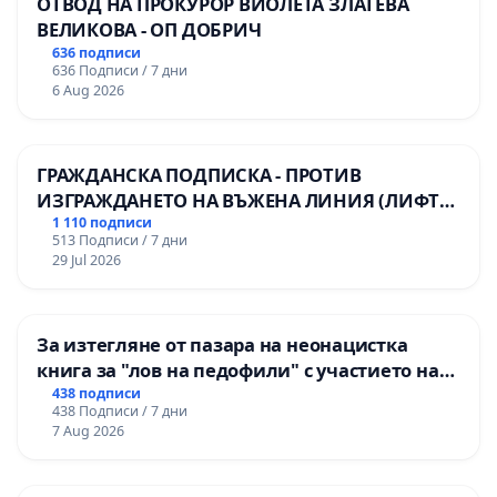
ОТВОД НА ПРОКУРОР ВИОЛЕТА ЗЛАТЕВА
ВЕЛИКОВА - ОП ДОБРИЧ
636 подписи
636 Подписи / 7 дни
6 Aug 2026
ГРАЖДАНСКА ПОДПИСКА - ПРОТИВ
ИЗГРАЖДАНЕТО НА ВЪЖЕНА ЛИНИЯ (ЛИФТ)
НА ТЕРИТОРИЯТА НА ПРИРОДНА
1 110 подписи
513 Подписи / 7 дни
ЗАБЕЛЕЖИТЕЛНОСТ „ХЪЛМ НА
29 Jul 2026
ОСВОБОДИТЕЛИТЕ“ (БУНАРДЖИК)
За изтегляне от пазара на неонацистка
книга за "лов на педофили" с участието на
деца
438 подписи
438 Подписи / 7 дни
7 Aug 2026