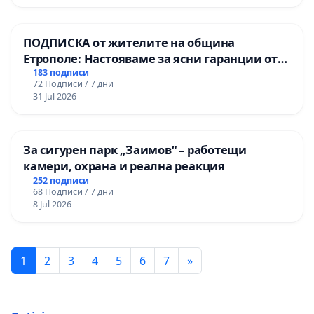
ПОДПИСКА от жителите на община
Етрополе: Настояваме за ясни гаранции от
“Елаците-МЕД” АД и от държавата, че ще се
183 подписи
72 Подписи / 7 дни
изпълнят всички екологични норми!
31 Jul 2026
За сигурен парк „Заимов“ – работещи
камери, охрана и реална реакция
252 подписи
68 Подписи / 7 дни
8 Jul 2026
1
2
3
4
5
6
7
»