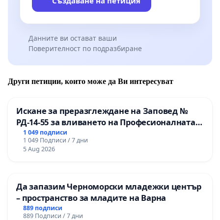
Създаване на петиция
Данните ви остават ваши
Поверителност по подразбиране
Други петиции, които може да Ви интересуват
Искане за преразглеждане на Заповед №
РД-14-55 за вливането на Професионалната
гимназия по промишлени технологии в
1 049 подписи
1 049 Подписи / 7 дни
Професионалната гимназия по икономика и
5 Aug 2026
мениджмънт – гр. Пазарджик
Да запазим Черноморски младежки център
– пространство за младите на Варна
889 подписи
889 Подписи / 7 дни