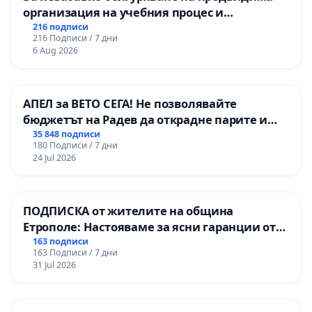
организация на учебния процес и
гарантиране на правото на равнопоставено
216 подписи
216 Подписи / 7 дни
и качествено образование на учениците от
6 Aug 2026
ОУ „Княз Александър I“ и Хуманитарна
гимназия „
АПЕЛ за ВЕТО СЕГА! Не позволявайте
бюджетът на Радев да открадне парите и
правата ни в тъмното
35 848 подписи
180 Подписи / 7 дни
24 Jul 2026
ПОДПИСКА от жителите на община
Етрополе: Настояваме за ясни гаранции от
“Елаците-МЕД” АД и от държавата, че ще се
163 подписи
163 Подписи / 7 дни
изпълнят всички екологични норми!
31 Jul 2026