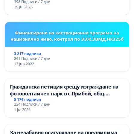
398 Подписи / 7 дни
ЗАБЕЛЕЖИТЕЛНОСТ „ХЪЛМ НА
29 Jul 2026
ОСВОБОДИТЕЛИТЕ“ (БУНАРДЖИК)
Финансиране на кастрационна програма на
национално ниво, контрол по ЗЗЖ,ЗВМД,НК325б
3 217 подписи
241 Подписи / 7 дни
13 Jun 2022
Гражданска петиция срещу изграждане на
фотоволтаичен парк в с.Прибой, общ.
Радомир
5 174 подписи
224 Подписи / 7 дни
1 Jul 2026
За незабавно осигуряване на предвидима