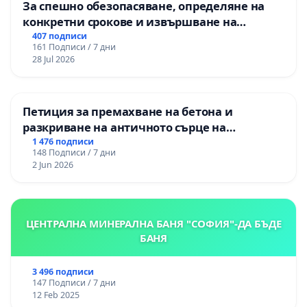
За спешно обезопасяване, определяне на
конкретни срокове и извършване на
цялостна рехабилитация на
407 подписи
161 Подписи / 7 дни
републиканския път между пътен възел АМ
28 Jul 2026
„Тракия“ - гр. Ихтиман - с. Мирово - к.к.
Момин проход
Петиция за премахване на бетона и
разкриване на античното сърце на
Могиланската могила във Враца
1 476 подписи
148 Подписи / 7 дни
2 Jun 2026
ЦЕНТРАЛНА МИНЕРАЛНА БАНЯ "СОФИЯ"-ДА БЪДЕ
БАНЯ
3 496 подписи
147 Подписи / 7 дни
12 Feb 2025