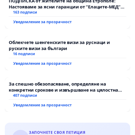
ПОДПИСКА от жителите на община Етрополе:
Настояваме за ясни гаранции от “Елаците-МЕД”
АД и от държавата, че ще се изпълнят всички
163 подписи
екологични норми!
Уведомление за прозрачност
Облекчете шенгенските визи за руснаци и
руските визи за българи
16 подписи
Уведомление за прозрачност
За спешно обезопасяване, определяне на
конкретни срокове и извършване на цялостна
рехабилитация на републиканския път между
407 подписи
пътен възел АМ „Тракия“ - гр. Ихтиман - с.
Уведомление за прозрачност
Мирово - к.к. Момин проход
ЗАПОЧНЕТЕ СВОЯ ПЕТИЦИЯ