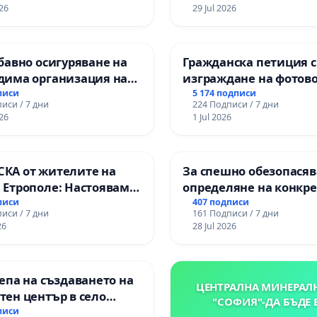
26
(БУНАРДЖИК)
29 Jul 2026
ете ни, като подпишете тази петиция!
асност, за да стигне този призив до институциите и до
 които могат да променят съдбата на хиляди семейства.
бавно осигуряване на
Гражданска петиция 
дима организация на
изграждане на фотов
 процес и гарантиране
парк в с.Прибой, общ
писи
5 174 подписи
иси / 7 дни
224 Подписи / 7 дни
ото на равнопоставено
26
1 Jul 2026
твено образование на
те от ОУ „Княз
дър I“ и Хуманитарна
КА от жителите на
За спешно обезопасяв
я „
 Етрополе: Настояваме
определяне на конкр
 гаранции от “Елаците-
срокове и извършване
писи
407 подписи
иси / 7 дни
161 Подписи / 7 дни
 и от държавата, че ще
цялостна рехабилита
26
28 Jul 2026
лнят всички
републиканския път 
ични норми!
пътен възел АМ „Тракия
Ихтиман - с. Мирово - 
епа на създаването на
Момин проход
ЦЕНТРАЛНА МИНЕРАЛ
ен център в село
"СОФИЯ"-ДА БЪДЕ 
писи