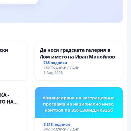
ски
Да носи градската галерия в
Лом името на Иван Манойлов
ите на
785 подписи
785 Подписи / 7 дни
1 Aug 2026
А -
Финансиране на кастрационна
ТО НА
програма на национално ниво,
) НА
контрол по ЗЗЖ,ЗВМД,НК325б
ИРОДНА
ХЪЛМ НА
3 218 подписи
242 Подписи / 7 дни