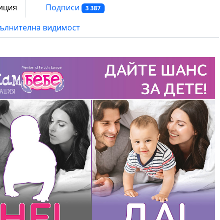
иция
Подписи
3 387
ълнителна видимост