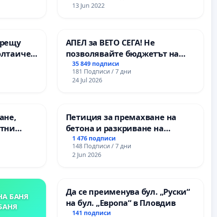
13 Jun 2022
срещу
АПЕЛ за ВЕТО СЕГА! Не
олтаичен
позволявайте бюджетът на
. Радомир
Радев да открадне парите и
35 849 подписи
181 Подписи / 7 дни
правата ни в тъмното
24 Jul 2026
ане,
Петиция за премахване на
етни
бетона и разкриване на
 на
античното сърце на
1 476 подписи
148 Подписи / 7 дни
ция на
Могиланската могила във
2 Jun 2026
между
Враца
“ - гр.
к.к.
Да се преименува бул. „Руски“
НА БАНЯ
на бул. „Европа“ в Пловдив
БАНЯ
141 подписи