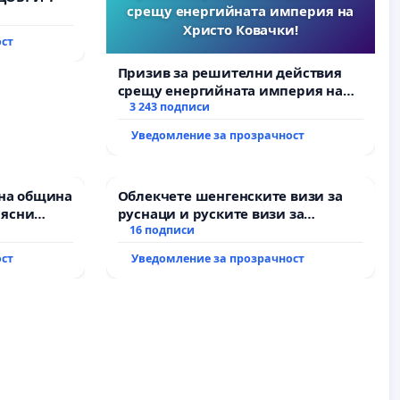
срещу енергийната империя на
Христо Ковачки!
ост
Призив за решителни действия
срещу енергийната империя на
Христо Ковачки!
3 243 подписи
Уведомление за прозрачност
на община
Облекчете шенгенските визи за
 ясни
руснаци и руските визи за
Д” АД и от
българи
16 подписи
пълнят
ост
Уведомление за прозрачност
ми!