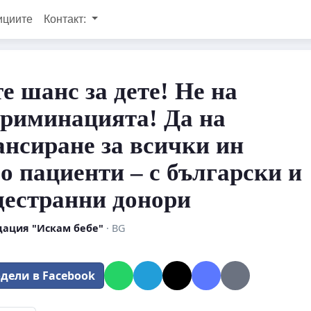
ициите
Контакт:
е шанс за дете! Не на
риминацията! Да на
нсиране за всички ин
о пациенти – с български и
естранни донори
ация "Искам бебе"
· BG
дели в Facebook