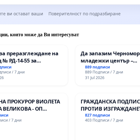
 проби от чуждестранни банки: 482 яйцеклетки и 246
те ви остават ваши
Поверителност по подразбиране
озоидни проби
ария вече разчита в значителна степен на
ции, които може да Ви интересуват
ранен донорски материал, а държавата продължава да
ра само процедурите със собствени гамети.
за преразглеждане на
Да запазим Черномор
 № РД-14-55 за
младежки център –
каме повече благотворителност вместо държавна политика!
ето на
пространство за млад
одписи
889 подписи
дписи / 7 дни
889 Подписи / 7 дни
ионалната гимназия по
Варна
я „Искам бебе“ вече
повече от 10 години
26
31 Jul 2026
лени технологии в
ира процедури с дарителски материал чрез
ионалната гимназия по
ти, базари и дарителски кампании.
ика и мениджмънт –
НА ПРОКУРОР ВИОЛЕТА
ГРАЖДАНСКА ПОДПИСК
ата за дете
не бива да зависи от милостиня
, докато
арджик
А ВЕЛИКОВА - ОП
ПРОТИВ ИЗГРАЖДАНЕ
та мълчи.
Ч
ВЪЖЕНА ЛИНИЯ (ЛИФТ
писи
827 подписи
иси / 7 дни
403 Подписи / 7 дни
ТЕРИТОРИЯТА НА ПР
ЗАБЕЛЕЖИТЕЛНОСТ „
ирането на ин витро с донорски материал не е разход –
ОСВОБОДИТЕЛИТЕ“
нвестиция в живота, в бъдещето, в България.