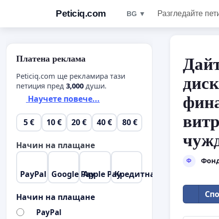
Peticiq.com
Разгледайте пет
BG ▼
Платена реклама
Дайт
Peticiq.com ще рекламира тази
диск
петиция пред
3,000
души.
фина
Научете повече...
витр
5 €
10 €
20 €
40 €
80 €
чужд
Начин на плащане
Фонд
Ф
PayPal
Google Pay
Apple Pay
Кредитна карта
Спо
Начин на плащане
PayPal