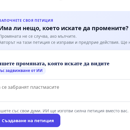
ли, че:
гария през 2023 г има над 1800 процедури с донорски
ен материал, които не са заплатени от държавата
ЗАПОЧНЕТЕ СВОЯ ПЕТИЦИЯ
Има ли нещо, което искате да промените?
гария има сериозен недостиг на местни донори
Промяната не се случва, ако мълчите.
 европейски държави позволяват използването на
Авторът на тази петиция се изправи и предприе действия. Ще
ранен генетичен материал
ната за чуждестранни донори може да наруши
 на пациентите и да противоречи на правото на ЕС
шете промяната, която искате да видите
ството на клетки и тъкани е регулирано на ниво
ъс задвижване от ИИ
ски съюз – България е длъжна да спазва това
ателство
 нарастващата нужда, броят на българските
спада:
шете със свои думи. ИИ ще изготви силна петиция вместо вас.
на яйцеклетки: от 317 през 2021 г. до 252 през 2023 г.
Създаване на петиция
ки мъже, дарили сперматозоиди през 2023 г.: само 76