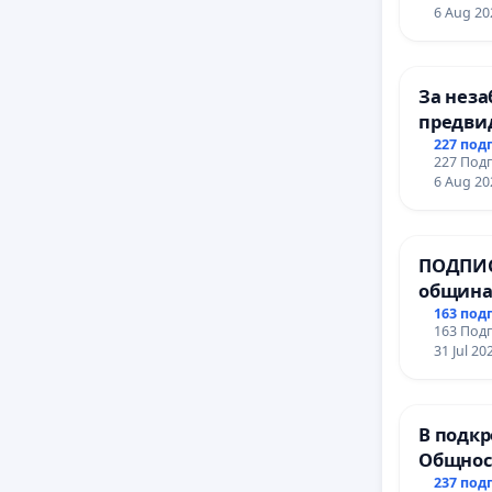
6 Aug 20
Подкреп
Дайте гл
всички,
За неза
предви
учебния
227 под
227 Подп
на прав
6 Aug 20
и качес
ученици
Алексан
ПОДПИС
гимнази
община
за ясни
163 под
163 Подп
МЕД” АД
31 Jul 20
се изпъ
еколог
В подкр
Общност
Църква
237 под